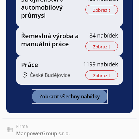
automobilový
Zobrazit
průmysl
Řemeslná výroba a
84 nabídek
manuální práce
Zobrazit
Práce
1199 nabídek
České Budějovice
Zobrazit
Zobrazit všechny nabídky
Firma
ManpowerGroup s.r.o.