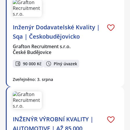
Inženýr Dodavatelské Kvality |
Sqa | Českobudějovicko
Grafton Recruitment s.r.o.
České Budějovice
90 000 Kč
Plný úvazek
Zveřejněno: 3. srpna
INŽENÝR VÝROBNÍ KVALITY |
AUTOMOTIVE | AŽ 85 000