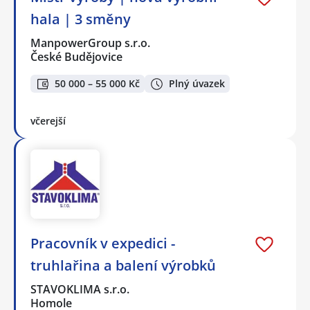
hala | 3 směny
ManpowerGroup s.r.o.
České Budějovice
50 000 – 55 000 Kč
Plný úvazek
včerejší
Pracovník v expedici -
truhlařina a balení výrobků
STAVOKLIMA s.r.o.
Homole