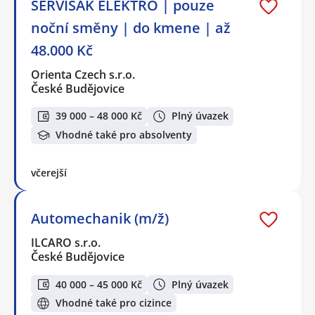
SERVISÁK ELEKTRO | pouze
noční směny | do kmene | až
48.000 Kč
Orienta Czech s.r.o.
České Budějovice
39 000 – 48 000 Kč
Plný úvazek
Vhodné také pro absolventy
včerejší
Automechanik (m/ž)
ILCARO s.r.o.
České Budějovice
40 000 – 45 000 Kč
Plný úvazek
Vhodné také pro cizince