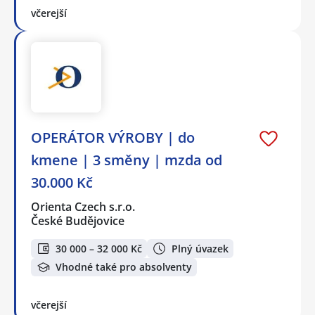
včerejší
OPERÁTOR VÝROBY | do
kmene | 3 směny | mzda od
30.000 Kč
Orienta Czech s.r.o.
České Budějovice
30 000 – 32 000 Kč
Plný úvazek
Vhodné také pro absolventy
včerejší