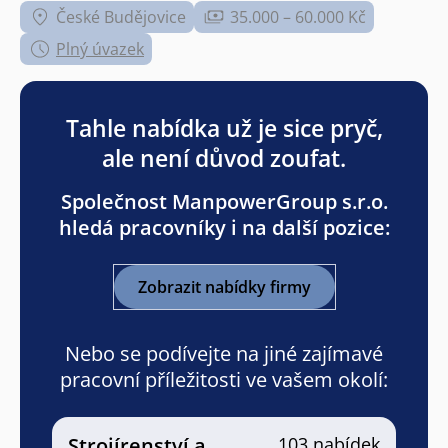
České Budějovice
35.000 – 60.000 Kč
Plný úvazek
Tahle nabídka už je sice pryč,
ale není důvod zoufat.
Společnost ManpowerGroup s.r.o.
hledá pracovníky i na další pozice:
Zobrazit nabídky firmy
Nebo se podívejte na jiné zajímavé
pracovní příležitosti ve vašem okolí:
Strojírenství a
103 nabídek