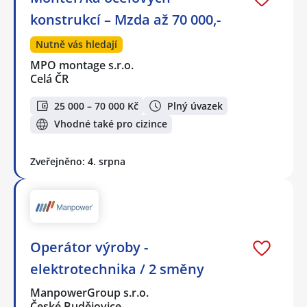
konstrukcí – Mzda až 70 000,-
Nutně vás hledají
MPO montage s.r.o.
Celá ČR
25 000 – 70 000 Kč
Plný úvazek
Vhodné také pro cizince
Zveřejněno: 4. srpna
Operátor výroby -
elektrotechnika / 2 směny
ManpowerGroup s.r.o.
České Budějovice