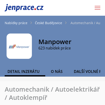
JenPráce.cz
Nabídky práce
České Budějovice
Automechanik / Autoel
Manpower
623 nabídek práce
DETAIL INZERÁTU
O NÁS
DALŠÍ VOLNÉ PO
Automechanik / Autoelektrikář
/ Autoklempíř