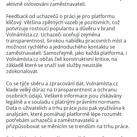
aktivně oslovováni zaměstnavateli.
Feedback od uchazečů o práci je pro platformu
klíčový. Většina zpětných vazeb je pozitivních, což
potvrzuje rostoucí popularitu a důvěru v brand
Volnámísta.cz. Uchazeči oceňují zejména
transparentnost, širokou nabídku pracovních míst a
možnost rychlého a jednoduchého kontaktu se
zaměstnavateli. Samozřejmě, jako každá platforma, i
Volnámísta.cz občas čelí konstruktivní kritice, na
základě které se snaží své služby neustále
zdokonalovat.
Co se týče sběru a zpracování dat, Volnámísta.cz
klade velký důraz na transparentnost a ochranu
osobních údajů. Veškeré informace jsou získávány
legálně a v souladu s platnými právními normami.
Data o uživatelích a trhu práce jsou pak využívána k
analýzám, které pomáhají platformě lépe rozumět
potřebám uchazečů a zaměstnavatelů a
přizpůsobovat se měnícím se trendům na trhu práce.