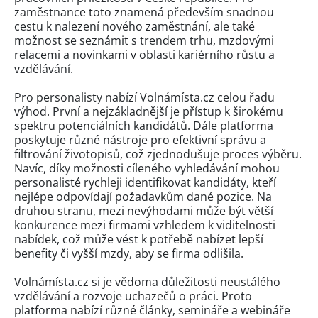
zaměstnance toto znamená především snadnou
cestu k nalezení nového zaměstnání, ale také
možnost se seznámit s trendem trhu, mzdovými
relacemi a novinkami v oblasti kariérního růstu a
vzdělávání.
Pro personalisty nabízí Volnámísta.cz celou řadu
výhod. První a nejzákladnější je přístup k širokému
spektru potenciálních kandidátů. Dále platforma
poskytuje různé nástroje pro efektivní správu a
filtrování životopisů, což zjednodušuje proces výběru.
Navíc, díky možnosti cíleného vyhledávání mohou
personalisté rychleji identifikovat kandidáty, kteří
nejlépe odpovídají požadavkům dané pozice. Na
druhou stranu, mezi nevýhodami může být větší
konkurence mezi firmami vzhledem k viditelnosti
nabídek, což může vést k potřebě nabízet lepší
benefity či vyšší mzdy, aby se firma odlišila.
Volnámísta.cz si je vědoma důležitosti neustálého
vzdělávání a rozvoje uchazečů o práci. Proto
platforma nabízí různé články, semináře a webináře