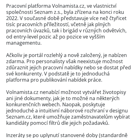
Pracovní platforma Volnamista.cz, ve vlastnictví
společnosti Seznam z.s., byla zřízena na konci roku
2022. V současné době představuje více než čtyřicet
tisíc pracovních příležitostí, včetně jak plných
pracovních úvazků, tak i brigád v různých odvětvích,
od entry-level pozic až po pozice ve vyšším
managementu.
Ačkoliv je portál rozlehlý a nově založený, je nabízen
zdarma. Pro personalisty však neexistuje možnost
zdůraznit jejich pracovní nabídky nebo se dostat před
své konkurenty. V podstatě je to jednoduchá
platforma pro publikování nabídek práce.
Volnamista.cz nenabízí možnost vytvářet životopisy
ani jiné dokumenty, jak je to možné na některých
konkurenčních webech. Naopak, poskytuje
jednoduché a intuitivní náborové rozhraní v designu
Seznam.cz, které umožňuje zaměstnavatelům vybírat
kandidáty pomocí filtrů dle jejich požadavků.
Inzeráty se po uplynutí stanovené doby (standardně