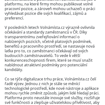
platformu, na které firmy mohou publikovat volné
pracovní pozice, a zároveň mohou uchazeči o práci
vyhledávat pozice dle svých kvalifikací, zájmů a
preferencí.
V posledních letech Volnámísta.cz výrazně ovlivnila
očekávání a standardy zaměstnanců v ČR. Díky
transparentnímu zveřejňování informací o
nabízených pozicích, včetně platových podmínek,
benefitů a pracovního prostředí, se nastavuje nová
laťka pro to, co zaměstnanci očekávají od svých
budoucích zaměstnavatelů. To vede k větší
konkurenceschopnosti firem, které se musí snažit
nabídnout atraktivní podmínky pro potenciální
kandidáty.
Co se týče digitalizace trhu práce, Volnámísta.cz čelí
řadě výzev. Jednou z nich je stále se měnící
technologické prostředí, kde nové nástroje a aplikace
mohou rychle změnit způsob, jakým lidé hledají práci.
Platforma proto neustále inovuje své služby, rozšiřuje
své funkčnosti a zlepšuje uživatelskou přívětivost, aby