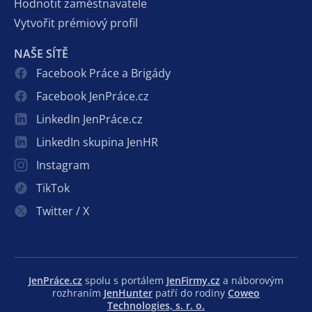
Hodnotit zaměstnavatele
Vytvořit prémiový profil
NAŠE SÍTĚ
Facebook Práce a Brigády
Facebook JenPráce.cz
LinkedIn JenPráce.cz
LinkedIn skupina JenHR
Instagram
TikTok
Twitter / X
JenPráce.cz
spolu s portálem
JenFirmy.cz
a náborovým
rozhraním
JenHunter
patří do rodiny
Coweo
Technologies, s. r. o.