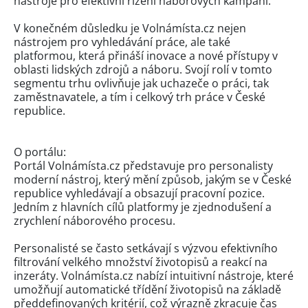
nástroje pro efektivní řízení náborových kampaní.
V konečném důsledku je Volnámísta.cz nejen
nástrojem pro vyhledávání práce, ale také
platformou, která přináší inovace a nové přístupy v
oblasti lidských zdrojů a náboru. Svojí rolí v tomto
segmentu trhu ovlivňuje jak uchazeče o práci, tak
zaměstnavatele, a tím i celkový trh práce v České
republice.
O portálu:
Portál Volnámísta.cz představuje pro personalisty
moderní nástroj, který mění způsob, jakým se v České
republice vyhledávají a obsazují pracovní pozice.
Jedním z hlavních cílů platformy je zjednodušení a
zrychlení náborového procesu.
Personalisté se často setkávají s výzvou efektivního
filtrování velkého množství životopisů a reakcí na
inzeráty. Volnámísta.cz nabízí intuitivní nástroje, které
umožňují automatické třídění životopisů na základě
předdefinovaných kritérií, což výrazně zkracuje čas