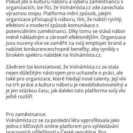
Pokud jde o kulturu náboru a výběru zaměstnanců v
organizacích, lze říci, že Volnámísta.cz zde zanechala
výraznou stopu. Platforma mění způsob, jakým
organizace přistupují k náboru, tím, že nabízí rychlý,
efektivní a moderní způsob komunikace s
potenciálními zaměstnanci. Díky tomu se stává nábor
méně nákladným a zároveň efektivnějším. Organizace
jsou nuceny více se zaměřit na svůj employer brand a
nabízet konkurenceschopné benefity, aby vynikly v
širokém spektru nabídek na Volnámísta.cz.
Závěrem lze konstatovat, že Volnámísta.cz se stala
nejen důležitým nástrojem pro uchazeče o práci, ale
také pro organizace, které hledají nové talenty. Její vliv
na trh práce a kulturu náboru je neoddiskutovatelný a
je jen otázkou času, jak daleko tato platforma svůj vliv
ještě rozšíří.
Pro zaměstnance:
Volnámísta.cz se za poslední léta vyprofilovala jako
jedna z klíčových online platforem pro vyhledávání
pracovních příležitostí v České republice. Pro