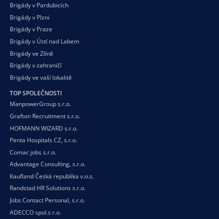
Brigády v Pardubicích
Brigády v Plzni
Brigády v Praze
Brigády v Ústí nad Labem
Brigády ve Zlíně
Brigády v zahraničí
Brigády ve vaší
lokalitě
TOP SPOLEČNOSTI
ManpowerGroup s.r.o.
Grafton Recruitment s.r.o.
HOFMANN WIZARD s.r.o.
Penta Hospitals CZ, s.r.o.
Comac jobs s.r.o.
Advantage Consulting, s.r.o.
Kaufland Česká republika v.o.s.
Randstad HR Solutions s.r.o.
Jobs Contact Personal, s.r.o.
ADECCO spol.s r.o.