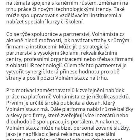
na témata spojená s kariérním růstem, změnami na
trhu práce či novými technologickými trendy. Také
může spolupracovat s vzdělávacími institucemi a
nabízet speciální kurzy či školení.
Co se týče spolupráce a partnerství, Volnámísta.cz
aktivně hledá možnosti, jak navázat vztahy s různými
firmami a institucemi. Může jít o strategická
partnerství s vysokými školami, rekvalifikačními
centry, profesními organizacemi nebo třeba s firmami
z oblasti HR technologií. Cílem těchto partnerství je
vytvořit synergií, která přinese hodnotu pro obě
strany a posílí pozici Volnámísta.cz na trhu.
Pro motivaci zaměstnavatelů k zveřejnění nabídek
práce na platformě Volnámísta.cz je několik aspektů.
Prvním je určitě široká publicita a dosah, který
Volnámísta.cz má. Dále platforma nabízí různé balíčky
a slevy pro firmy, které zveřejňují více inzerátů nebo
dlouhodobě spolupracují s portálem. A nakonec,
Volnámísta.cz může nabízet personalizované služby,
jako je například cílená reklama nebo speciální