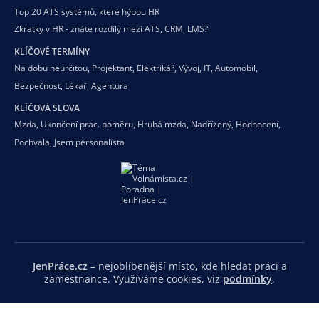
Top 20 ATS systémů, které hýbou HR
Zkratky v HR - znáte rozdíly mezi ATS, CRM, LMS?
KLÍČOVÉ TERMÍNY
Na dobu neurčitou
,
Projektant
,
Elektrikář
,
Vývoj
,
IT
,
Automobil
,
Bezpečnost
,
Lékař
,
Agentura
KLÍČOVÁ SLOVA
Mzda
,
Ukončení prac. poměru
,
Hrubá mzda
,
Nadřízený
,
Hodnocení
,
Pochvala
,
Jsem personalista
JenPráce.cz
– nejoblíbenější místo, kde hledat práci a
zaměstnance. Využíváme cookies, viz
podmínky
.