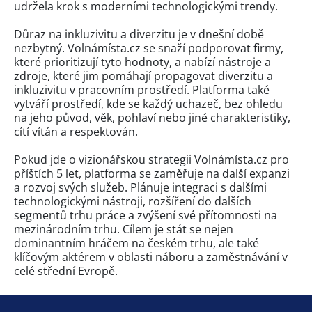
udržela krok s moderními technologickými trendy.
Důraz na inkluzivitu a diverzitu je v dnešní době
nezbytný. Volnámísta.cz se snaží podporovat firmy,
které prioritizují tyto hodnoty, a nabízí nástroje a
zdroje, které jim pomáhají propagovat diverzitu a
inkluzivitu v pracovním prostředí. Platforma také
vytváří prostředí, kde se každý uchazeč, bez ohledu
na jeho původ, věk, pohlaví nebo jiné charakteristiky,
cítí vítán a respektován.
Pokud jde o vizionářskou strategii Volnámísta.cz pro
příštích 5 let, platforma se zaměřuje na další expanzi
a rozvoj svých služeb. Plánuje integraci s dalšími
technologickými nástroji, rozšíření do dalších
segmentů trhu práce a zvýšení své přítomnosti na
mezinárodním trhu. Cílem je stát se nejen
dominantním hráčem na českém trhu, ale také
klíčovým aktérem v oblasti náboru a zaměstnávání v
celé střední Evropě.