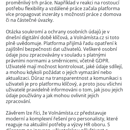
proměnlivý trh práce. Například v reakci na rostoucí
potřebu flexibility a vzdálené práce začala platforma
více propagovat inzeráty s možností práce z domova
či na částečné úvazky.
Otázka soukromí a ochrany osobních údajů je v
dnešní digitální době klíčová, a Volnámísta.cz si toto
plně uvědomuje. Platforma přijímá řadu opatření k
zajištění bezpečnosti dat uživatelů. Veškeré osobní
údaje jsou zpracovávány v souladu s platnými
právními normami a směrnicemi, včetně GDPR.
Uživatelé mají možnost kontrolovat, jaké údaje sdílejí,
a mohou kdykoli požádat o jejich vymazání nebo
aktualizaci. Důraz na transparentnost a komunikaci s
uživateli je pro platformu klíčový, a proto jsou všichni
uživatelé pravidelně informováni o tom, jak jsou jejich
údaje používány a jak mohou ovlivnit jejich
zpracování.
Závěrem lze říci, že Volnámísta.cz představuje
moderní a komplexní řešení pro personalisty, které
reaguje na aktuální potřeby a výzvy HR oboru. S