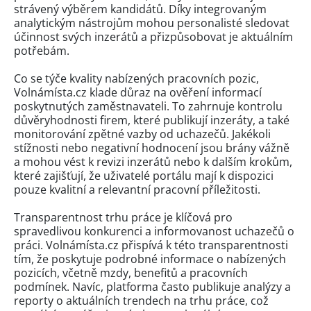
strávený výběrem kandidátů. Díky integrovaným
analytickým nástrojům mohou personalisté sledovat
účinnost svých inzerátů a přizpůsobovat je aktuálním
potřebám.
Co se týče kvality nabízených pracovních pozic,
Volnámísta.cz klade důraz na ověření informací
poskytnutých zaměstnavateli. To zahrnuje kontrolu
důvěryhodnosti firem, které publikují inzeráty, a také
monitorování zpětné vazby od uchazečů. Jakékoli
stížnosti nebo negativní hodnocení jsou brány vážně
a mohou vést k revizi inzerátů nebo k dalším krokům,
které zajišťují, že uživatelé portálu mají k dispozici
pouze kvalitní a relevantní pracovní příležitosti.
Transparentnost trhu práce je klíčová pro
spravedlivou konkurenci a informovanost uchazečů o
práci. Volnámísta.cz přispívá k této transparentnosti
tím, že poskytuje podrobné informace o nabízených
pozicích, včetně mzdy, benefitů a pracovních
podmínek. Navíc, platforma často publikuje analýzy a
reporty o aktuálních trendech na trhu práce, což