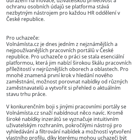
důrazem na inovace, uživatelskou přívětivost a
ochranu osobních údajů se platforma stává
nezbytným nástrojem pro každou HR oddělení v
České republice.
Pro uchazeče:
Volnámísta.cz je dnes jedním z nejznámějších a
nejpoužívanějších pracovních portálů v České
republice. Pro uchazeče o práci se stala esenciální
platformou, která jim nabízí širokou škálu pracovních
příležitostí v nejrůznějších oborech a oblastech. Pro
mnohé znamená první krok v hledání nového
zaměstnání, možnost porovnat nabídky od různých
zaměstnavatelů a vytvořit si přehled o aktuálním
stavu trhu práce.
V konkurenčním boji s jinými pracovními portály se
Volnámísta.cz snaží nabídnout něco navíc. Kromě
široké nabídky inzerátů se vyznačuje intuitivním
uživatelským rozhraním, pokročilými nástroji pro
vyhledávání a filtrování nabídek a možností vytvoření
vlastního profilu, díky kterému mohou uchazeči být