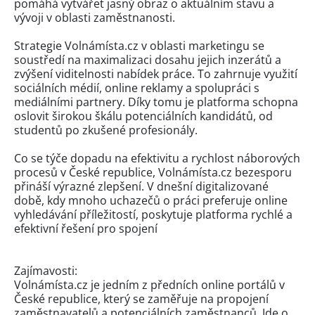
pomáhá vytvářet jasný obraz o aktuálním stavu a
vývoji v oblasti zaměstnanosti.
Strategie Volnámísta.cz v oblasti marketingu se
soustředí na maximalizaci dosahu jejich inzerátů a
zvýšení viditelnosti nabídek práce. To zahrnuje využití
sociálních médií, online reklamy a spolupráci s
mediálními partnery. Díky tomu je platforma schopna
oslovit širokou škálu potenciálních kandidátů, od
studentů po zkušené profesionály.
Co se týče dopadu na efektivitu a rychlost náborových
procesů v České republice, Volnámísta.cz bezesporu
přináší výrazné zlepšení. V dnešní digitalizované
době, kdy mnoho uchazečů o práci preferuje online
vyhledávání příležitostí, poskytuje platforma rychlé a
efektivní řešení pro spojení
Zajímavosti:
Volnámísta.cz je jedním z předních online portálů v
České republice, který se zaměřuje na propojení
zaměstnavatelů a potenciálních zaměstnanců. Jde o