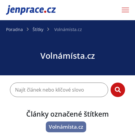
JenPráce.cz
Poradna
Štítky
Volnámísta.cz
Volnámísta.cz
Články označené štítkem
Volnámísta.cz