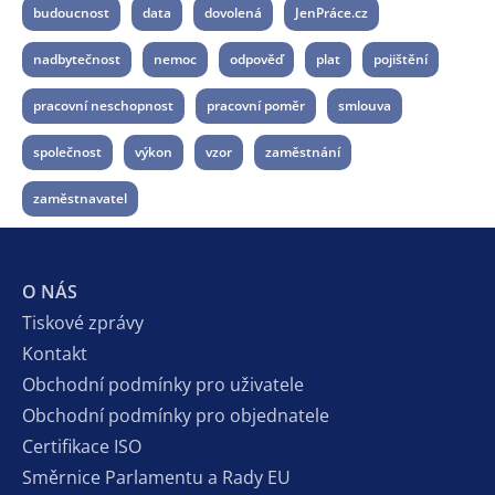
budoucnost
data
dovolená
JenPráce.cz
nadbytečnost
nemoc
odpověď
plat
pojištění
pracovní neschopnost
pracovní poměr
smlouva
společnost
výkon
vzor
zaměstnání
zaměstnavatel
O NÁS
Tiskové zprávy
Kontakt
Obchodní podmínky pro uživatele
Obchodní podmínky pro objednatele
Certifikace ISO
Směrnice Parlamentu a Rady EU