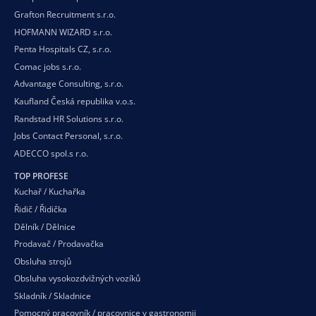
Grafton Recruitment s.r.o.
HOFMANN WIZARD s.r.o.
Penta Hospitals CZ, s.r.o.
Comac jobs s.r.o.
Advantage Consulting, s.r.o.
Kaufland Česká republika v.o.s.
Randstad HR Solutions s.r.o.
Jobs Contact Personal, s.r.o.
ADECCO spol.s r.o.
TOP PROFESE
Kuchař / Kuchařka
Řidič / Řidička
Dělník / Dělnice
Prodavač / Prodavačka
Obsluha strojů
Obsluha vysokozdvižných vozíků
Skladník / Skladnice
Pomocný pracovník / pracovnice v gastronomii