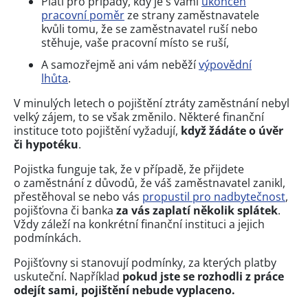
Platí pro případy, kdy je s vámi
ukončen
pracovní poměr
ze strany zaměstnavatele
kvůli tomu, že se zaměstnavatel ruší nebo
stěhuje, vaše pracovní místo se ruší,
A samozřejmě ani vám neběží
výpovědní
lhůta
.
V minulých letech o pojištění ztráty zaměstnání nebyl
velký zájem, to se však změnilo. Některé finanční
instituce toto pojištění vyžadují,
když žádáte o úvěr
či hypotéku
.
Pojistka funguje tak, že v případě, že přijdete
o zaměstnání z důvodů, že váš zaměstnavatel zanikl,
přestěhoval se nebo vás
propustil pro nadbytečnost
,
pojišťovna či banka
za vás zaplatí několik splátek
.
Vždy záleží na konkrétní finanční instituci a jejich
podmínkách.
Pojišťovny si stanovují podmínky, za kterých platby
uskuteční. Například
pokud jste se rozhodli z práce
odejít sami, pojištění nebude vyplaceno.