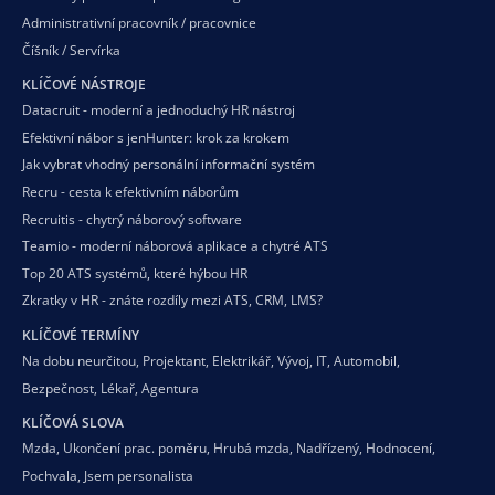
Administrativní pracovník / pracovnice
Číšník / Servírka
KLÍČOVÉ NÁSTROJE
Datacruit - moderní a jednoduchý HR nástroj
Efektivní nábor s jenHunter: krok za krokem
Jak vybrat vhodný personální informační systém
Recru - cesta k efektivním náborům
Recruitis - chytrý náborový software
Teamio - moderní náborová aplikace a chytré ATS
Top 20 ATS systémů, které hýbou HR
Zkratky v HR - znáte rozdíly mezi ATS, CRM, LMS?
KLÍČOVÉ TERMÍNY
Na dobu neurčitou
,
Projektant
,
Elektrikář
,
Vývoj
,
IT
,
Automobil
,
Bezpečnost
,
Lékař
,
Agentura
KLÍČOVÁ SLOVA
Mzda
,
Ukončení prac. poměru
,
Hrubá mzda
,
Nadřízený
,
Hodnocení
,
Pochvala
,
Jsem personalista