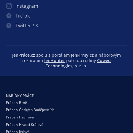
Instagram
TikTok
Twitter / X
JenPráce.cz
spolu s portálem
JenFirmy.cz
a náborovým
rozhraním
JenHunter
patří do rodiny
Coweo
Technologies, s. r. o.
NABÍDKY PRÁCE
Práce v Brně
Práce v Českých Budějovicích
Práce v Havířově
Práce v Hradci Králové
Práce v Jihlavě