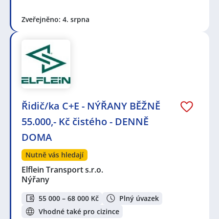
Zveřejněno: 4. srpna
Řidič/ka C+E - NÝŘANY BĚŽNĚ
55.000,- Kč čistého - DENNĚ
DOMA
Nutně vás hledají
Elflein Transport s.r.o.
Nýřany
55 000 – 68 000 Kč
Plný úvazek
Vhodné také pro cizince