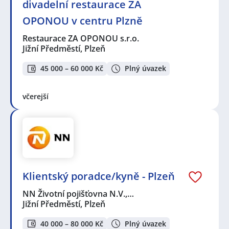
divadelní restaurace ZA
OPONOU v centru Plzně
Restaurace ZA OPONOU s.r.o.
Jižní Předměstí, Plzeň
45 000 – 60 000 Kč
Plný úvazek
včerejší
Klientský poradce/kyně - Plzeň
NN Životní pojišťovna N.V.,…
Jižní Předměstí, Plzeň
40 000 – 80 000 Kč
Plný úvazek