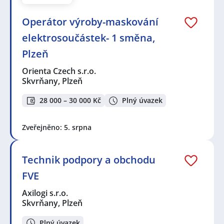
Operátor výroby-maskování
elektrosoučástek- 1 směna,
Plzeň
Orienta Czech s.r.o.
Skvrňany, Plzeň
28 000 – 30 000 Kč
Plný úvazek
Zveřejněno: 5. srpna
Technik podpory a obchodu
FVE
Axilogi s.r.o.
Skvrňany, Plzeň
Plný úvazek