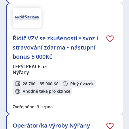
Řidič VZV se zkušeností • svoz i
stravování zdarma • nástupní
bonus 5 000Kč
LEPŠÍ PRÁCE a.s.
Nýřany
28 700 – 35 000 Kč
Plný úvazek
Vhodné také pro cizince
Zveřejněno: 3. srpna
Operátor/ka výroby Nýřany -