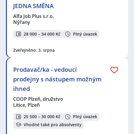
JEDNA SMĚNA
Alfa Job Plus s.r.o.
Nýřany
28 000 – 34 000 Kč
Plný úvazek
Zveřejněno: 3. srpna
Prodavač/ka - vedoucí
prodejny s nástupem možným
ihned
COOP Plzeň, družstvo
Litice, Plzeň
25 500 – 30 000 Kč
Plný úvazek
Vhodné také pro absolventy