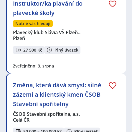
Instruktor/ka plavání do
plavecké školy
Nutně vás hledají
Plavecký klub Slávia VŠ Plzeň…
Plzeň
27 500 Kč
Plný úvazek
Zveřejněno: 3. srpna
Změna, která dává smysl: silné
zázemí a klientský kmen ČSOB
Stavební spořitelny
ČSOB Stavební spořitelna, a.s.
Celá ČR
50 000 – 100 000 Kč
Plný úvazek