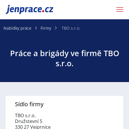
JenPráce.cz
Nabídky práce
Firmy
TBO s.r.o.
Práce a brigády ve firmě TBO
s.r.o.
Sídlo firmy
TBO s.r.o.
Družstevní 5
330 27 Vejprnice