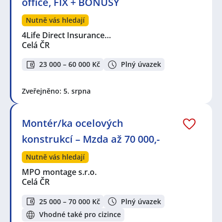
office, FIX + BONUSY
Nutně vás hledají
4Life Direct Insurance…
Celá ČR
23 000 – 60 000 Kč
Plný úvazek
Zveřejněno: 5. srpna
Montér/ka ocelových
konstrukcí – Mzda až 70 000,-
Nutně vás hledají
MPO montage s.r.o.
Celá ČR
25 000 – 70 000 Kč
Plný úvazek
Vhodné také pro cizince