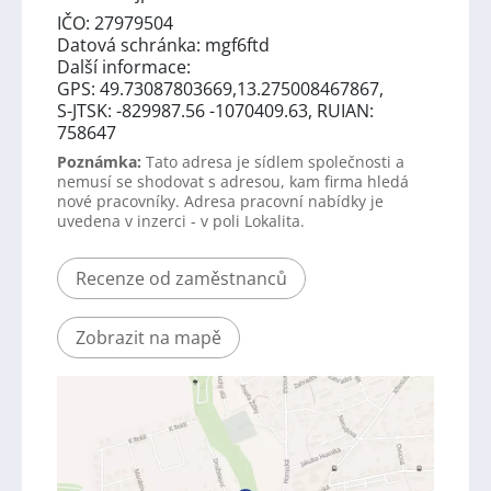
IČO: 27979504
Datová schránka: mgf6ftd
Další informace:
GPS: 49.73087803669,13.275008467867,
S-JTSK: -829987.56 -1070409.63, RUIAN:
758647
Poznámka:
Tato adresa je sídlem společnosti a
nemusí se shodovat s adresou, kam firma hledá
nové pracovníky. Adresa pracovní nabídky je
uvedena v inzerci - v poli Lokalita.
Recenze od zaměstnanců
Zobrazit na mapě