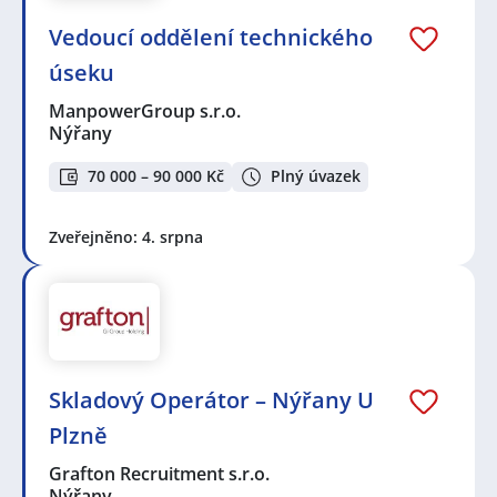
Vedoucí oddělení technického
úseku
ManpowerGroup s.r.o.
Nýřany
70 000 – 90 000 Kč
Plný úvazek
Zveřejněno: 4. srpna
Skladový Operátor – Nýřany U
Plzně
Grafton Recruitment s.r.o.
Nýřany