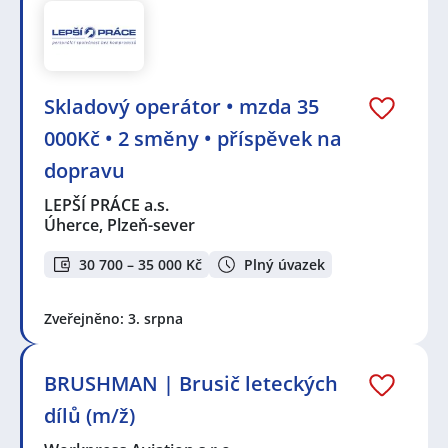
Skladový operátor • mzda 35
000Kč • 2 směny • příspěvek na
dopravu
LEPŠÍ PRÁCE a.s.
Úherce, Plzeň-sever
30 700 – 35 000 Kč
Plný úvazek
Zveřejněno: 3. srpna
BRUSHMAN | Brusič leteckých
dílů (m/ž)