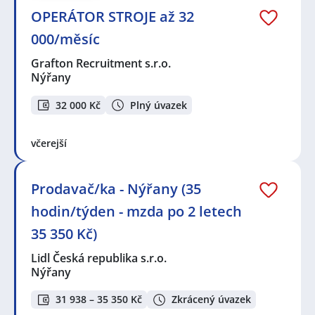
OPERÁTOR STROJE až 32
000/měsíc
Grafton Recruitment s.r.o.
Nýřany
32 000 Kč
Plný úvazek
včerejší
Prodavač/ka - Nýřany (35
hodin/týden - mzda po 2 letech
35 350 Kč)
Lidl Česká republika s.r.o.
Nýřany
31 938 – 35 350 Kč
Zkrácený úvazek