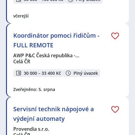
včerejší
Koordinátor pomoci řidičům -
FULL REMOTE
AWP P&C Česká republika -…
Celá ČR
30 000 – 33 400 Kč
Plný úvazek
Zveřejněno: 5. srpna
Servisní technik nápojové a
výdejní automaty
Provendia s.r.o.