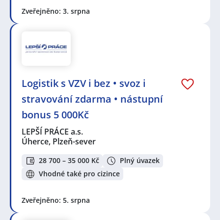
Zveřejněno: 3. srpna
Logistik s VZV i bez • svoz i
stravování zdarma • nástupní
bonus 5 000Kč
LEPŠÍ PRÁCE a.s.
Úherce, Plzeň-sever
28 700 – 35 000 Kč
Plný úvazek
Vhodné také pro cizince
Zveřejněno: 5. srpna