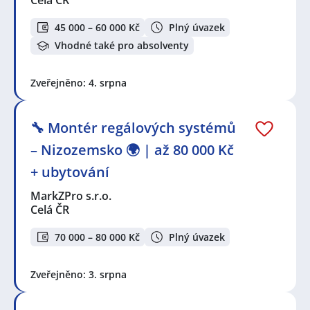
Celá ČR
45 000 – 60 000 Kč
Plný úvazek
Vhodné také pro absolventy
Zveřejněno: 4. srpna
🔧 Montér regálových systémů
– Nizozemsko 🌍 | až 80 000 Kč
+ ubytování
MarkZPro s.r.o.
Celá ČR
70 000 – 80 000 Kč
Plný úvazek
Zveřejněno: 3. srpna