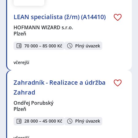
LEAN specialista (ž/m) (A14410)
HOFMANN WIZARD s.r.o.
Plzeň
70 000 – 85 000 Kč
Plný úvazek
včerejší
Zahradník - Realizace a údržba
Zahrad
Ondřej Porubský
Plzeň
28 000 – 45 000 Kč
Plný úvazek
včerejší