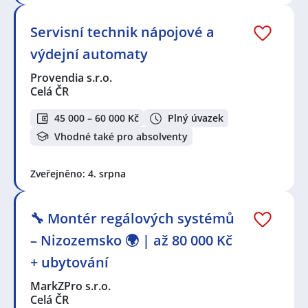
Servisní technik nápojové a
výdejní automaty
Provendia s.r.o.
Celá ČR
45 000 – 60 000 Kč
Plný úvazek
Vhodné také pro absolventy
Zveřejněno: 4. srpna
🔧 Montér regálových systémů
– Nizozemsko 🌍 | až 80 000 Kč
+ ubytování
MarkZPro s.r.o.
Celá ČR