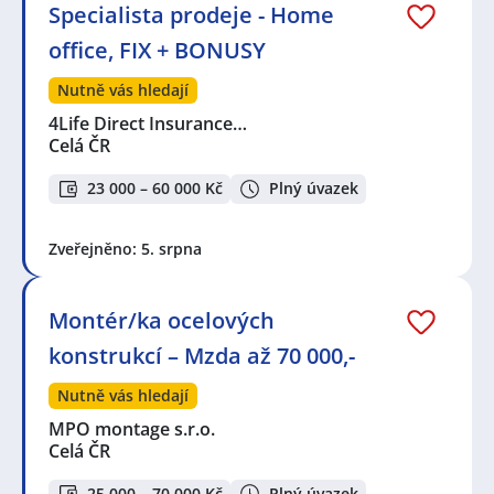
Specialista prodeje - Home
office, FIX + BONUSY
Nutně vás hledají
4Life Direct Insurance…
Celá ČR
23 000 – 60 000 Kč
Plný úvazek
Zveřejněno: 5. srpna
Montér/ka ocelových
konstrukcí – Mzda až 70 000,-
Nutně vás hledají
MPO montage s.r.o.
Celá ČR
25 000 – 70 000 Kč
Plný úvazek