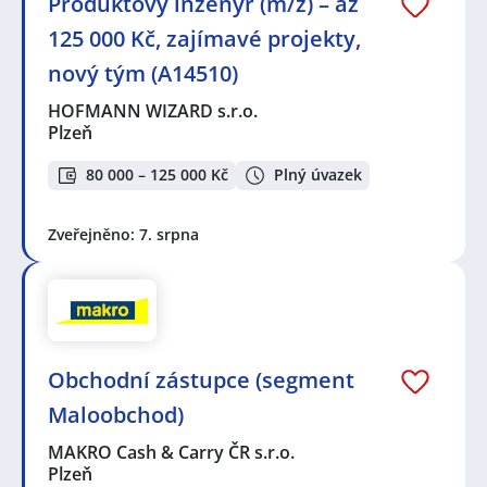
Produktový inženýr (m/ž) – až
125 000 Kč, zajímavé projekty,
nový tým (A14510)
HOFMANN WIZARD s.r.o.
Plzeň
80 000 – 125 000 Kč
Plný úvazek
Zveřejněno: 7. srpna
Obchodní zástupce (segment
Maloobchod)
MAKRO Cash & Carry ČR s.r.o.
Plzeň