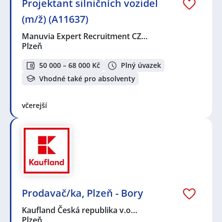
Projektant silničních vozidel
(m/ž) (A11637)
Manuvia Expert Recruitment CZ…
Plzeň
50 000 – 68 000 Kč
Plný úvazek
Vhodné také pro absolventy
včerejší
Prodavač/ka, Plzeň - Bory
Kaufland Česká republika v.o…
Plzeň