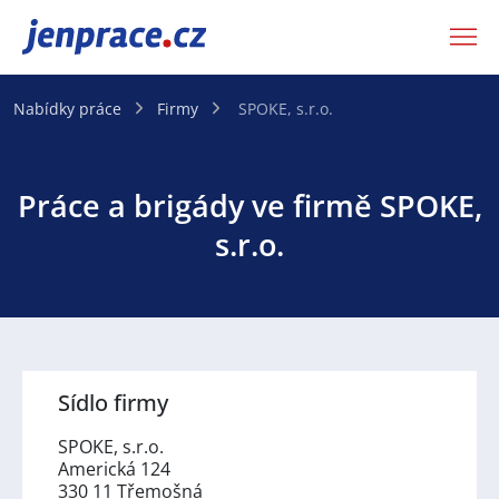
JenPráce.cz
Nabídky práce
Firmy
SPOKE, s.r.o.
Práce a brigády ve firmě SPOKE,
s.r.o.
Sídlo firmy
SPOKE, s.r.o.
Americká 124
330 11 Třemošná