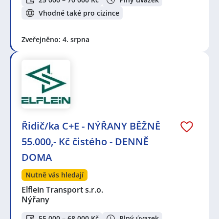
Vhodné také pro cizince
Zveřejněno: 4. srpna
Řidič/ka C+E - NÝŘANY BĚŽNĚ
55.000,- Kč čistého - DENNĚ
DOMA
Nutně vás hledají
Elflein Transport s.r.o.
Nýřany
55 000 – 68 000 Kč
Plný úvazek