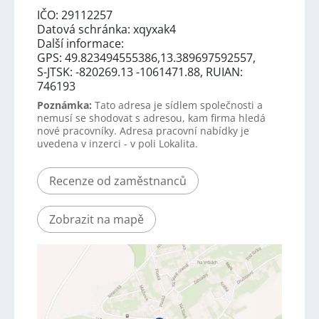
IČO: 29112257
Datová schránka: xqyxak4
Další informace:
GPS: 49.823494555386,13.389697592557,
S-JTSK: -820269.13 -1061471.88, RUIAN:
746193
Poznámka:
Tato adresa je sídlem společnosti a
nemusí se shodovat s adresou, kam firma hledá
nové pracovníky. Adresa pracovní nabídky je
uvedena v inzerci - v poli Lokalita.
Recenze od zaměstnanců
Zobrazit na mapě