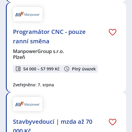
Programátor CNC - pouze
ranní směna
ManpowerGroup s.r.o.
Plzeň
54 000 – 57 999 Kč
Plný úvazek
Zveřejněno: 7. srpna
Stavbyvedoucí | mzda až 70
000 Kč