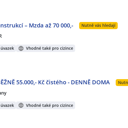
strukcí – Mzda až 70 000,-
Nutně vás hledají
R
 úvazek
Vhodné také pro cizince
BĚŽNĚ 55.000,- Kč čistého - DENNĚ DOMA
Nutn
any
 úvazek
Vhodné také pro cizince