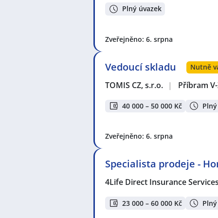
Plný úvazek
Zveřejněno: 6. srpna
Vedoucí skladu
Nutně vá
TOMIS CZ, s.r.o.
|
Příbram V
40 000 – 50 000 Kč
Plný
Zveřejněno: 6. srpna
Specialista prodeje - H
4Life Direct Insurance Service
23 000 – 60 000 Kč
Plný