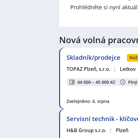
Prohlédněte si nyní aktuá
Nová volná pracov
Skladník/prodejce
Nut
TOPAZ Plzeň, s.r.o.
|
Letkov
44 000 – 45 000 Kč
Plný
Zveřejněno: 6. srpna
Servisní technik - klíčo
H&B Group s.r.o.
|
Plzeň