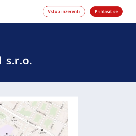
Vstup inzerenti
Přihlásit se
 s.r.o.