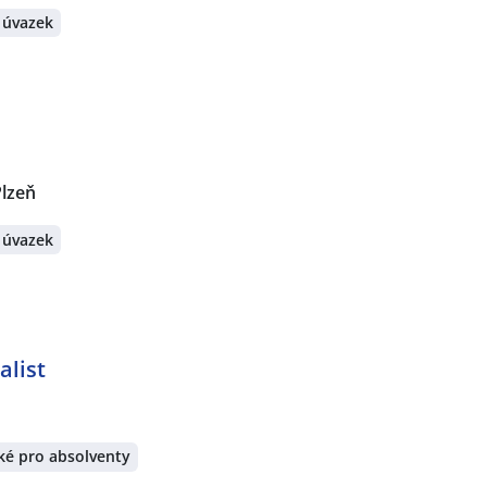
 úvazek
Plzeň
 úvazek
alist
ké pro absolventy