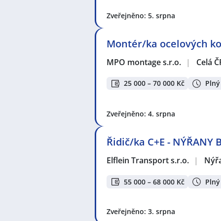
Zveřejněno: 5. srpna
Montér/ka ocelových kon
MPO montage s.r.o.
|
Celá Č
25 000 – 70 000 Kč
Plný
Zveřejněno: 4. srpna
Řidič/ka C+E - NÝŘANY 
Elflein Transport s.r.o.
|
Nýř
55 000 – 68 000 Kč
Plný
Zveřejněno: 3. srpna