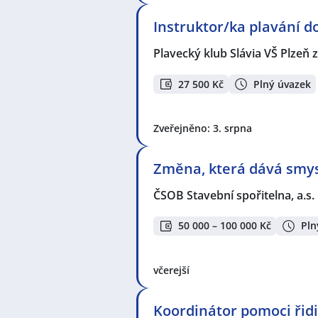
Instruktor/ka plavání d
Plavecký klub Slávia VŠ Plzeň z
27 500 Kč
Plný úvazek
Zveřejněno: 3. srpna
Změna, která dává smysl
ČSOB Stavební spořitelna, a.s.
50 000 – 100 000 Kč
Pln
včerejší
Koordinátor pomoci ři