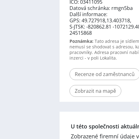
IČO: 03411095
Datová schránka: rmgn5ba
Další informace:
GPS: 49.727918,13.403718,
S-JTSK: -820862.81 -1072129.4
24515868
Poznámka:
Tato adresa je sídlem
nemusí se shodovat s adresou, k
pracovníky. Adresa pracovní nabí
inzerci - v poli Lokalita.
Recenze od zaměstnanců
Zobrazit na mapě
U této společnosti aktuá
Zobrazené firemní údaje v