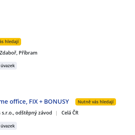
s hledají
-Zdaboř, Příbram
 úvazek
ome office, FIX + BONUSY
Nutně vás hledají
s s.r.o., odštěpný závod
|
Celá ČR
 úvazek