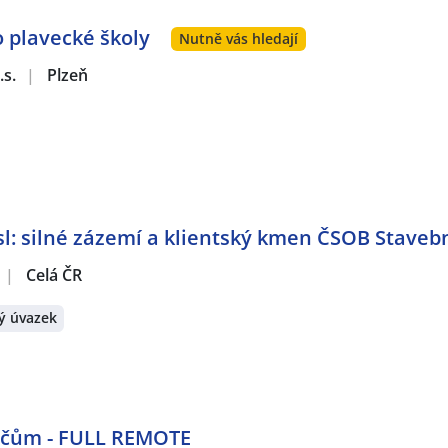
o plavecké školy
Nutně vás hledají
.s.
|
Plzeň
: silné zázemí a klientský kmen ČSOB Stavebn
|
Celá ČR
ý úvazek
dičům - FULL REMOTE