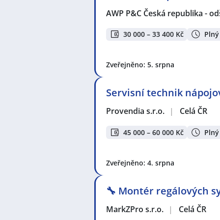
AWP P&C Česká republika - od
30 000 – 33 400 Kč
Plný
Zveřejněno: 5. srpna
Servisní technik nápoj
Provendia s.r.o.
|
Celá ČR
45 000 – 60 000 Kč
Plný
Zveřejněno: 4. srpna
🔧 Montér regálových sy
MarkZPro s.r.o.
|
Celá ČR