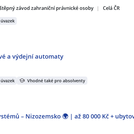
štěpný závod zahraniční právnické osoby
|
Celá ČR
 úvazek
ové a výdejní automaty
 úvazek
Vhodné také pro absolventy
stémů – Nizozemsko 🌍 | až 80 000 Kč + ubyto