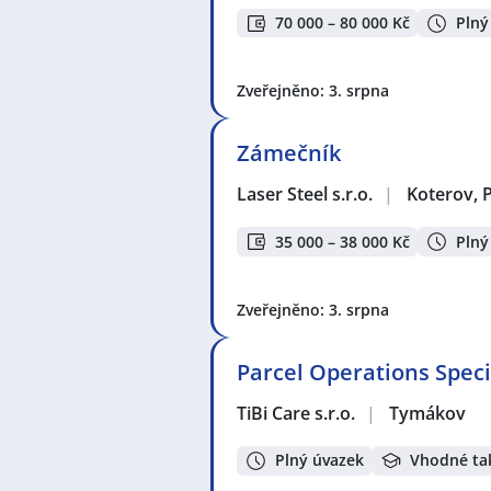
70 000 – 80 000 Kč
Plný
Zveřejněno: 3. srpna
Zámečník
Laser Steel s.r.o.
|
Koterov, 
35 000 – 38 000 Kč
Plný
Zveřejněno: 3. srpna
Parcel Operations Speci
TiBi Care s.r.o.
|
Tymákov
Plný úvazek
Vhodné ta