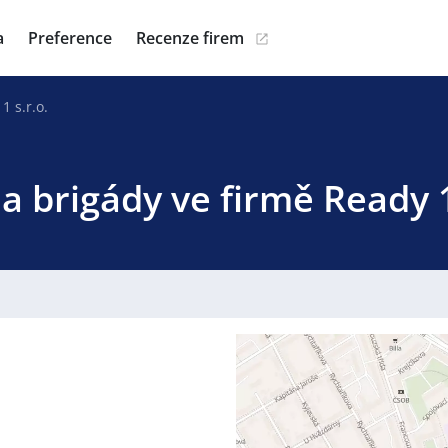
a
Preference
Recenze firem
1 s.r.o.
a brigády ve firmě Ready 1