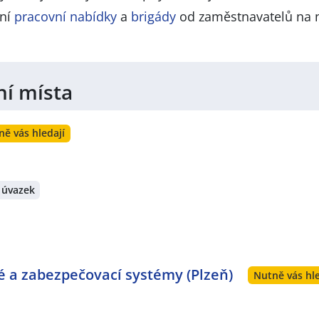
lní
pracovní nabídky
a
brigády
od zaměstnavatelů na 
ní místa
ně vás hledají
 úvazek
vé a zabezpečovací systémy (Plzeň)
Nutně vás hle