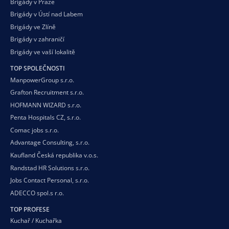
Brigády v Praze
Brigády v Ústí nad Labem
Brigády ve Zlíně
Brigády v zahraničí
Brigády ve vaší
lokalitě
TOP SPOLEČNOSTI
ManpowerGroup s.r.o.
Grafton Recruitment s.r.o.
HOFMANN WIZARD s.r.o.
Penta Hospitals CZ, s.r.o.
Comac jobs s.r.o.
Advantage Consulting, s.r.o.
Kaufland Česká republika v.o.s.
Randstad HR Solutions s.r.o.
Jobs Contact Personal, s.r.o.
ADECCO spol.s r.o.
TOP PROFESE
Kuchař / Kuchařka