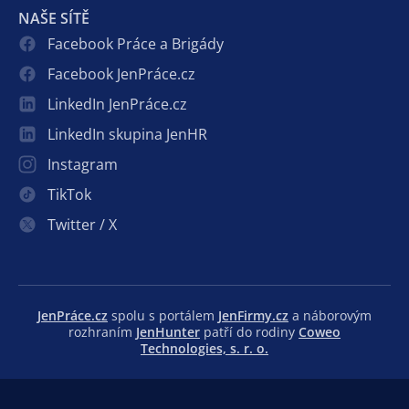
NAŠE SÍTĚ
Facebook Práce a Brigády
Facebook JenPráce.cz
LinkedIn JenPráce.cz
LinkedIn skupina JenHR
Instagram
TikTok
Twitter / X
JenPráce.cz
spolu s portálem
JenFirmy.cz
a náborovým
rozhraním
JenHunter
patří do rodiny
Coweo
Technologies, s. r. o.