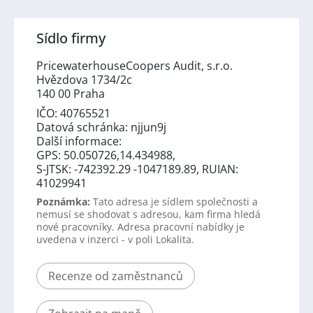
Sídlo firmy
PricewaterhouseCoopers Audit, s.r.o.
Hvězdova 1734/2c
140 00 Praha
IČO: 40765521
Datová schránka: njjun9j
Další informace:
GPS: 50.050726,14.434988,
S-JTSK: -742392.29 -1047189.89, RUIAN:
41029941
Poznámka:
Tato adresa je sídlem společnosti a
nemusí se shodovat s adresou, kam firma hledá
nové pracovníky. Adresa pracovní nabídky je
uvedena v inzerci - v poli Lokalita.
Recenze od zaměstnanců