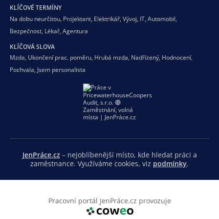
KLÍČOVÉ TERMÍNY
Na dobu neurčitou
,
Projektant
,
Elektrikář
,
Vývoj
,
IT
,
Automobil
,
Bezpečnost
,
Lékař
,
Agentura
KLÍČOVÁ SLOVA
Mzda
,
Ukončení prac. poměru
,
Hrubá mzda
,
Nadřízený
,
Hodnocení
,
Pochvala
,
Jsem personalista
JenPráce.cz
– nejoblíbenější místo, kde hledat práci a
zaměstnance. Využíváme cookies, viz
podmínky
.
Pracovní portál JenPráce.cz provozuje