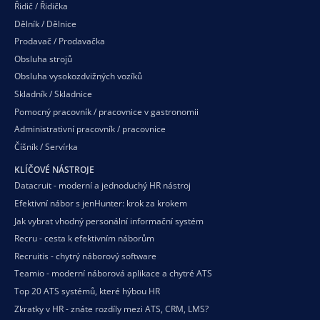
Řidič / Řidička
Dělník / Dělnice
Prodavač / Prodavačka
Obsluha strojů
Obsluha vysokozdvižných vozíků
Skladník / Skladnice
Pomocný pracovník / pracovnice v gastronomii
Administrativní pracovník / pracovnice
Číšník / Servírka
KLÍČOVÉ NÁSTROJE
Datacruit - moderní a jednoduchý HR nástroj
Efektivní nábor s jenHunter: krok za krokem
Jak vybrat vhodný personální informační systém
Recru - cesta k efektivním náborům
Recruitis - chytrý náborový software
Teamio - moderní náborová aplikace a chytré ATS
Top 20 ATS systémů, které hýbou HR
Zkratky v HR - znáte rozdíly mezi ATS, CRM, LMS?