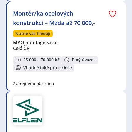
Montér/ka ocelových
konstrukcí – Mzda až 70 000,-
Nutně vás hledají
MPO montage s.r.o.
Celá ČR
25 000 – 70 000 Kč
Plný úvazek
Vhodné také pro cizince
Zveřejněno: 4. srpna