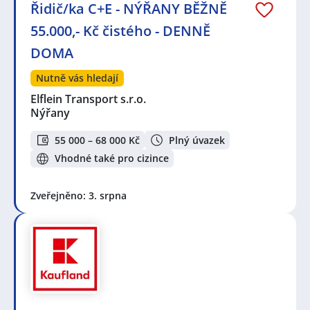
Řidič/ka C+E - NÝŘANY BĚŽNĚ
55.000,- Kč čistého - DENNĚ
DOMA
Nutně vás hledají
Elflein Transport s.r.o.
Nýřany
55 000 – 68 000 Kč
Plný úvazek
Vhodné také pro cizince
Zveřejněno: 3. srpna