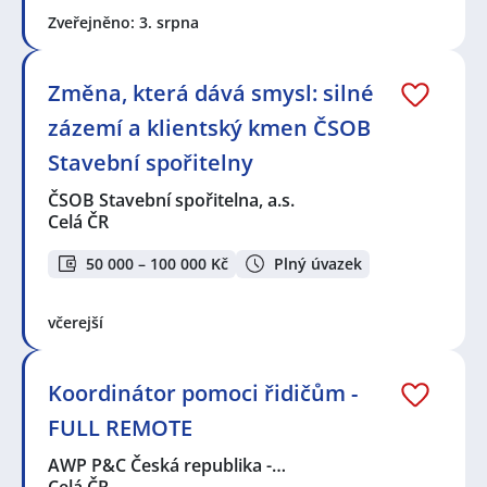
Zveřejněno: 3. srpna
Změna, která dává smysl: silné
zázemí a klientský kmen ČSOB
Stavební spořitelny
ČSOB Stavební spořitelna, a.s.
Celá ČR
50 000 – 100 000 Kč
Plný úvazek
včerejší
Koordinátor pomoci řidičům -
FULL REMOTE
AWP P&C Česká republika -…