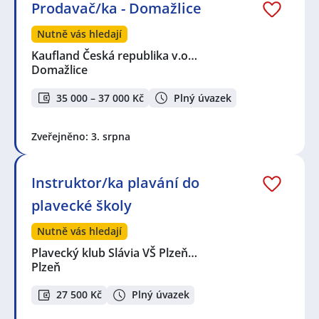
Prodavač/ka - Domažlice
Nutně vás hledají
Kaufland Česká republika v.o…
Domažlice
35 000 – 37 000 Kč
Plný úvazek
Zveřejněno: 3. srpna
Instruktor/ka plavání do
plavecké školy
Nutně vás hledají
Plavecký klub Slávia VŠ Plzeň…
Plzeň
27 500 Kč
Plný úvazek