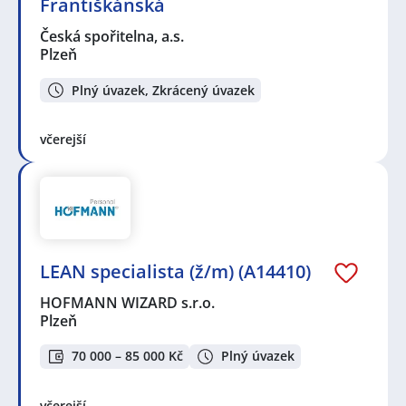
Františkánská
Česká spořitelna, a.s.
Plzeň
Plný úvazek, Zkrácený úvazek
včerejší
LEAN specialista (ž/m) (A14410)
HOFMANN WIZARD s.r.o.
Plzeň
70 000 – 85 000 Kč
Plný úvazek
včerejší