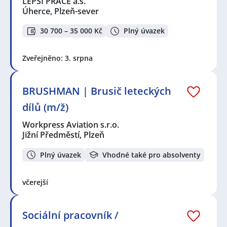
LEPŠÍ PRÁCE a.s.
Úherce, Plzeň-sever
30 700 – 35 000 Kč
Plný úvazek
Zveřejněno: 3. srpna
BRUSHMAN | Brusič leteckých
dílů (m/ž)
Workpress Aviation s.r.o.
Jižní Předměstí, Plzeň
Plný úvazek
Vhodné také pro absolventy
včerejší
Sociální pracovník /