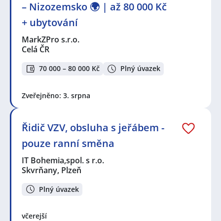
– Nizozemsko 🌍 | až 80 000 Kč
+ ubytování
MarkZPro s.r.o.
Celá ČR
70 000 – 80 000 Kč
Plný úvazek
Zveřejněno: 3. srpna
Řidič VZV, obsluha s jeřábem -
pouze ranní směna
IT Bohemia,spol. s r.o.
Skvrňany, Plzeň
Plný úvazek
včerejší