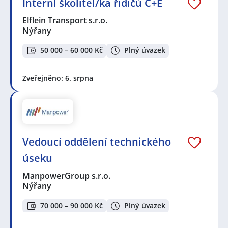
Interní školitel/ka řidičů C+E
Elflein Transport s.r.o.
Nýřany
50 000 – 60 000 Kč
Plný úvazek
Zveřejněno: 6. srpna
Vedoucí oddělení technického
úseku
ManpowerGroup s.r.o.
Nýřany
70 000 – 90 000 Kč
Plný úvazek