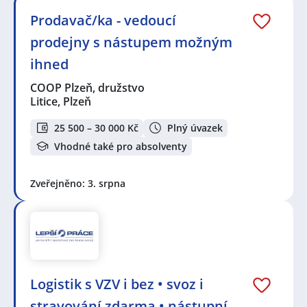
Prodavač/ka - vedoucí
prodejny s nástupem možným
ihned
COOP Plzeň, družstvo
Litice, Plzeň
25 500 – 30 000 Kč
Plný úvazek
Vhodné také pro absolventy
Zveřejněno: 3. srpna
Logistik s VZV i bez • svoz i
stravování zdarma • nástupní