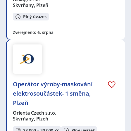
Skvrňany, Plzeň
Plný úvazek
Zveřejněno: 6. srpna
Operátor výroby-maskování
elektrosoučástek- 1 směna,
Plzeň
Orienta Czech s.r.o.
Skvrňany, Plzeň
28 000 – 30 000 Kč
Plný úvazek