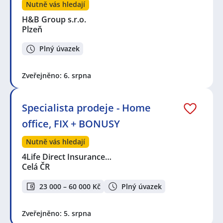
Nutně vás hledají
H&B Group s.r.o.
Plzeň
Plný úvazek
Zveřejněno: 6. srpna
Specialista prodeje - Home
office, FIX + BONUSY
Nutně vás hledají
4Life Direct Insurance…
Celá ČR
23 000 – 60 000 Kč
Plný úvazek
Zveřejněno: 5. srpna