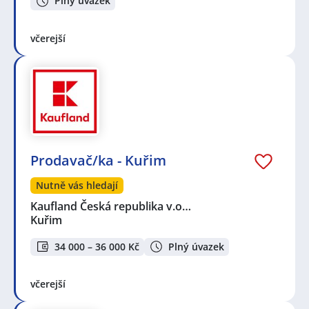
Plný úvazek
včerejší
Prodavač/ka - Kuřim
Nutně vás hledají
Kaufland Česká republika v.o…
Kuřim
34 000 – 36 000 Kč
Plný úvazek
včerejší