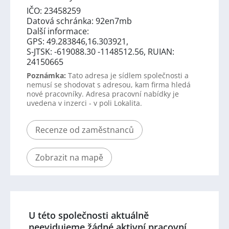
IČO: 23458259
Datová schránka: 92en7mb
Další informace:
GPS: 49.283846,16.303921,
S-JTSK: -619088.30 -1148512.56, RUIAN:
24150665
Poznámka:
Tato adresa je sídlem společnosti a
nemusí se shodovat s adresou, kam firma hledá
nové pracovníky. Adresa pracovní nabídky je
uvedena v inzerci - v poli Lokalita.
Recenze od zaměstnanců
Zobrazit na mapě
U této společnosti aktuálně
neevidujeme žádné aktivní pracovní