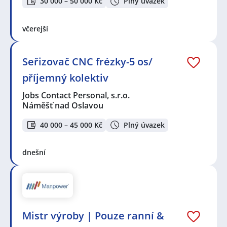
30 000 – 50 000 Kč
Plný úvazek
včerejší
Seřizovač CNC frézky-5 os/
příjemný kolektiv
Jobs Contact Personal, s.r.o.
Náměšť nad Oslavou
40 000 – 45 000 Kč
Plný úvazek
dnešní
Mistr výroby | Pouze ranní &