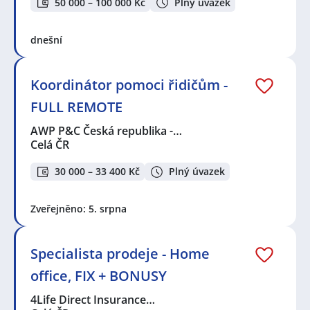
50 000 – 100 000 Kč
Plný úvazek
dnešní
Koordinátor pomoci řidičům -
FULL REMOTE
AWP P&C Česká republika -…
Celá ČR
30 000 – 33 400 Kč
Plný úvazek
Zveřejněno: 5. srpna
Specialista prodeje - Home
office, FIX + BONUSY
4Life Direct Insurance…