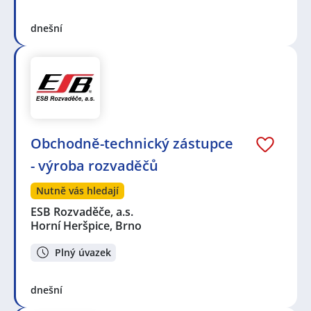
dnešní
Obchodně-technický zástupce
- výroba rozvaděčů
Nutně vás hledají
ESB Rozvaděče, a.s.
Horní Heršpice, Brno
Plný úvazek
dnešní