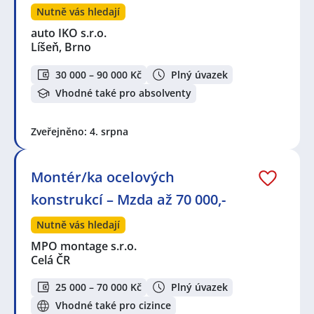
Nutně vás hledají
auto IKO s.r.o.
Líšeň, Brno
30 000 – 90 000 Kč
Plný úvazek
Vhodné také pro absolventy
Zveřejněno: 4. srpna
Montér/ka ocelových
konstrukcí – Mzda až 70 000,-
Nutně vás hledají
MPO montage s.r.o.
Celá ČR
25 000 – 70 000 Kč
Plný úvazek
Vhodné také pro cizince