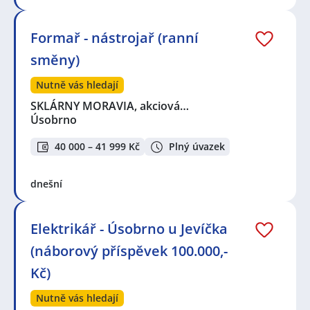
Formař - nástrojař (ranní
směny)
Nutně vás hledají
SKLÁRNY MORAVIA, akciová…
Úsobrno
40 000 – 41 999 Kč
Plný úvazek
dnešní
Elektrikář - Úsobrno u Jevíčka
(náborový příspěvek 100.000,-
Kč)
Nutně vás hledají