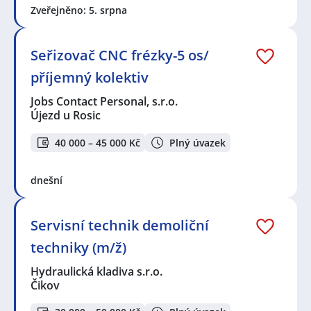
Zveřejněno: 5. srpna
Seřizovač CNC frézky-5 os/
příjemný kolektiv
Jobs Contact Personal, s.r.o.
Újezd u Rosic
40 000 – 45 000 Kč
Plný úvazek
dnešní
Servisní technik demoliční
techniky (m/ž)
Hydraulická kladiva s.r.o.
Čikov