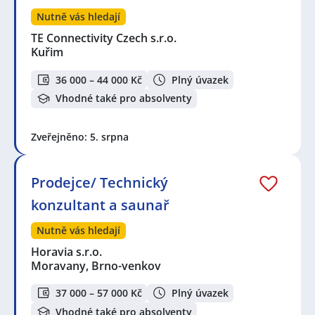
Nutně vás hledají
TE Connectivity Czech s.r.o.
Kuřim
36 000 – 44 000 Kč
Plný úvazek
Vhodné také pro absolventy
Zveřejněno: 5. srpna
Prodejce/ Technický
konzultant a saunař
Nutně vás hledají
Horavia s.r.o.
Moravany, Brno-venkov
37 000 – 57 000 Kč
Plný úvazek
Vhodné také pro absolventy