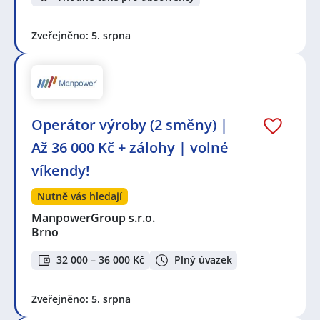
Zveřejněno: 5. srpna
Operátor výroby (2 směny) |
Až 36 000 Kč + zálohy | volné
víkendy!
Nutně vás hledají
ManpowerGroup s.r.o.
Brno
32 000 – 36 000 Kč
Plný úvazek
Zveřejněno: 5. srpna