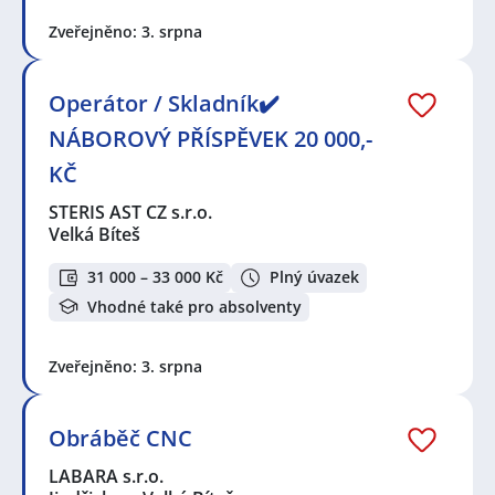
Zveřejněno: 3. srpna
Operátor / Skladník✔️
NÁBOROVÝ PŘÍSPĚVEK 20 000,-
KČ
STERIS AST CZ s.r.o.
Velká Bíteš
31 000 – 33 000 Kč
Plný úvazek
Vhodné také pro absolventy
Zveřejněno: 3. srpna
Obráběč CNC
LABARA s.r.o.