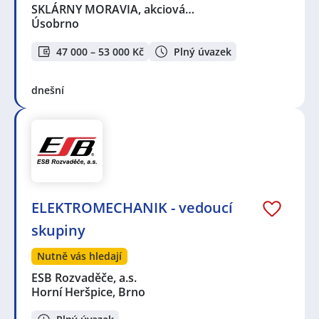
SKLÁRNY MORAVIA, akciová…
Úsobrno
47 000 – 53 000 Kč
Plný úvazek
dnešní
ELEKTROMECHANIK - vedoucí
skupiny
Nutně vás hledají
ESB Rozvaděče, a.s.
Horní Heršpice, Brno