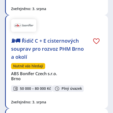
Zveřejněno: 3. srpna
⛽🚚 Řidič C + E cisternových
souprav pro rozvoz PHM Brno
a okolí
Nutně vás hledají
ABS Bonifer Czech s.r.o.
Brno
50 000 – 80 000 Kč
Plný úvazek
Zveřejněno: 3. srpna