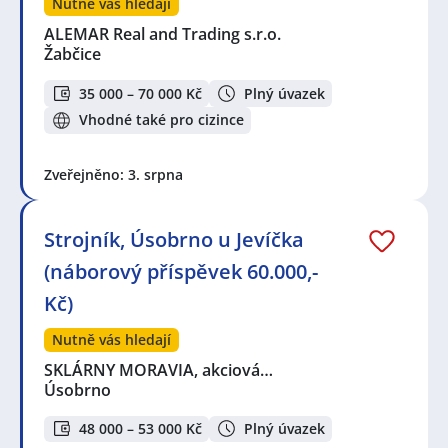
Nutně vás hledají
ALEMAR Real and Trading s.r.o.
Žabčice
35 000 – 70 000 Kč
Plný úvazek
Vhodné také pro cizince
Zveřejněno: 3. srpna
Strojník, Úsobrno u Jevíčka
(náborový příspěvek 60.000,-
Kč)
Nutně vás hledají
SKLÁRNY MORAVIA, akciová…
Úsobrno
48 000 – 53 000 Kč
Plný úvazek