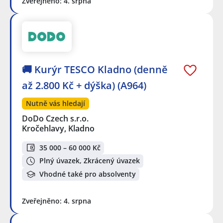
Zveřejněno: 4. srpna
🚚 Kurýr TESCO Kladno (denně
až 2.800 Kč + dýška) (A964)
Nutně vás hledají
DoDo Czech s.r.o.
Kročehlavy, Kladno
35 000 – 60 000 Kč
Plný úvazek, Zkrácený úvazek
Vhodné také pro absolventy
Zveřejněno: 4. srpna