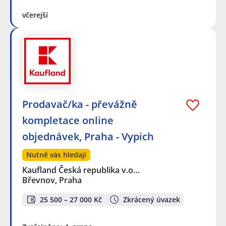
včerejší
Prodavač/ka - převážně
kompletace online
objednávek, Praha - Vypich
Nutně vás hledají
Kaufland Česká republika v.o…
Břevnov, Praha
25 500 – 27 000 Kč
Zkrácený úvazek