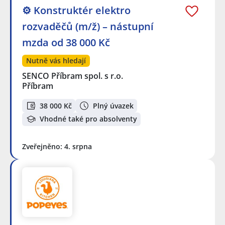
⚙️ Konstruktér elektro
rozvaděčů (m/ž) – nástupní
mzda od 38 000 Kč
Nutně vás hledají
SENCO Příbram spol. s r.o.
Příbram
38 000 Kč
Plný úvazek
Vhodné také pro absolventy
Zveřejněno: 4. srpna