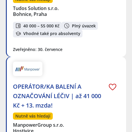
Tudos Solution s.r.o.
Bohnice, Praha
40 000 – 55 000 Kč
Plný úvazek
Vhodné také pro absolventy
Zveřejněno: 30. července
OPERÁTOR/KA BALENÍ A
OZNAČOVÁNÍ LÉČIV | až 41 000
Kč + 13. mzda!
Nutně vás hledají
ManpowerGroup s.r.o.
Hostivice