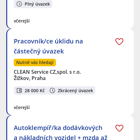
Plný úvazek
včerejší
Pracovník/ce úklidu na
částečný úvazek
Nutně vás hledají
CLEAN Service CZ,spol. s r.o.
Žižkov, Praha
28 000 Kč
Zkrácený úvazek
včerejší
Autoklempíř/ka dodávkových
a nákladních vozidel + mzda až