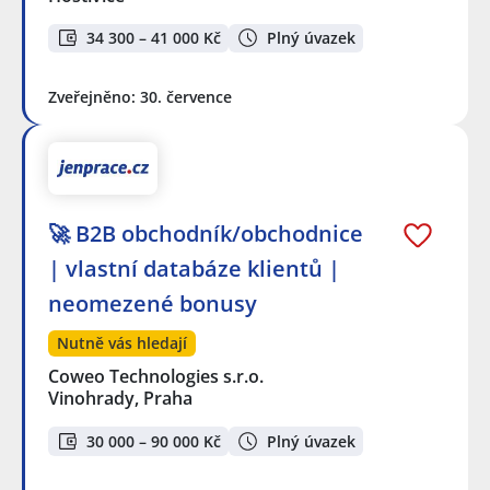
34 300 – 41 000 Kč
Plný úvazek
Zveřejněno: 30. července
🚀 B2B obchodník/obchodnice
| vlastní databáze klientů |
neomezené bonusy
Nutně vás hledají
Coweo Technologies s.r.o.
Vinohrady, Praha
30 000 – 90 000 Kč
Plný úvazek