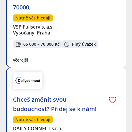
70000,-
Nutně vás hledají
VSP Fullservis, a.s.
Vysočany, Praha
65 000 – 70 000 Kč
Plný úvazek
včerejší
Chceš změnit svou
budoucnost? Přidej se k nám!
Nutně vás hledají
DAILY CONNECT s.r.o.