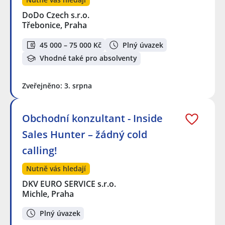
DoDo Czech s.r.o.
Třebonice, Praha
45 000 – 75 000 Kč
Plný úvazek
Vhodné také pro absolventy
Zveřejněno: 3. srpna
Obchodní konzultant - Inside
Sales Hunter – žádný cold
calling!
Nutně vás hledají
DKV EURO SERVICE s.r.o.
Michle, Praha
Plný úvazek