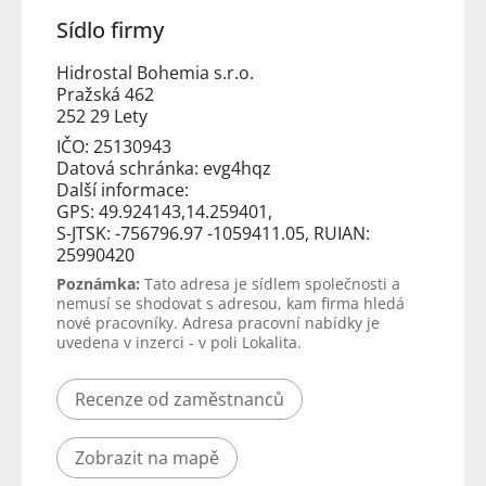
Sídlo firmy
Hidrostal Bohemia s.r.o.
Pražská 462
252 29 Lety
IČO: 25130943
Datová schránka: evg4hqz
Další informace:
GPS: 49.924143,14.259401,
S-JTSK: -756796.97 -1059411.05, RUIAN:
25990420
Poznámka:
Tato adresa je sídlem společnosti a
nemusí se shodovat s adresou, kam firma hledá
nové pracovníky. Adresa pracovní nabídky je
uvedena v inzerci - v poli Lokalita.
Recenze od zaměstnanců
Zobrazit na mapě