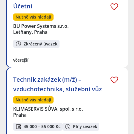
Účetní
Nutně vás hledají
BU Power Systems s.r.o.
Letňany, Praha
Zkrácený úvazek
včerejší
Technik zakázek (m/ž) –
vzduchotechnika, služební vůz
Nutně vás hledají
KLIMASERVIS SŮVA, spol. s r.o.
Praha
45 000 – 55 000 Kč
Plný úvazek