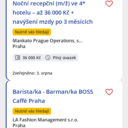
Noční recepční (m/ž) ve 4*
hotelu – až 36 000 Kč +
navýšení mzdy po 3 měsících
Nutně vás hledají
Mankato Prague Operations, s…
Praha
36 000 Kč
Plný úvazek
Zveřejněno: 3. srpna
Barista/ka - Barman/ka BOSS
Caffé Praha
Nutně vás hledají
LA Fashion Management s.r.o.
Praha