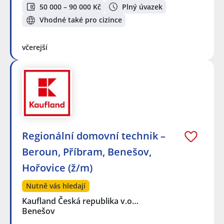
50 000 – 90 000 Kč
Plný úvazek
Vhodné také pro cizince
včerejší
Regionální domovní technik –
Beroun, Příbram, Benešov,
Hořovice (ž/m)
Nutně vás hledají
Kaufland Česká republika v.o…
Benešov