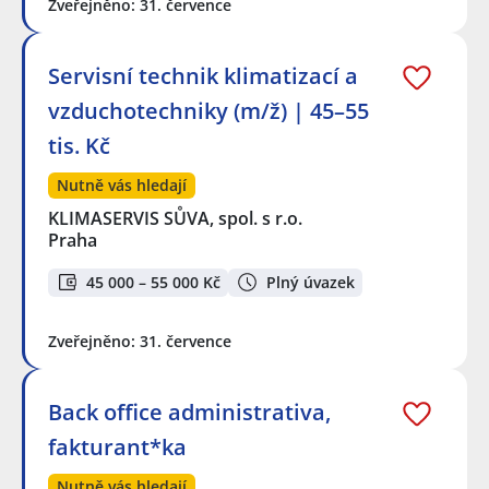
Zveřejněno: 31. července
Servisní technik klimatizací a
vzduchotechniky (m/ž) | 45–55
tis. Kč
Nutně vás hledají
KLIMASERVIS SŮVA, spol. s r.o.
Praha
45 000 – 55 000 Kč
Plný úvazek
Zveřejněno: 31. července
Back office administrativa,
fakturant*ka
Nutně vás hledají