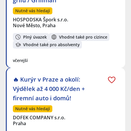
grilu / Grillman
Nutně vás hledají
HOSPODSKA Špork s.r.o.
Nové Město, Praha
Plný úvazek
Vhodné také pro cizince
Vhodné také pro absolventy
včerejší
🔥 Kurýr v Praze a okolí:
Výdělek až 4 000 Kč/den +
firemní auto i domů!
Nutně vás hledají
DOFEK COMPANY s.r.o.
Praha