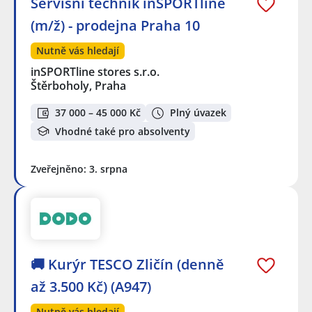
Servisní technik inSPORTline
(m/ž) - prodejna Praha 10
Nutně vás hledají
inSPORTline stores s.r.o.
Štěrboholy, Praha
37 000 – 45 000 Kč
Plný úvazek
Vhodné také pro absolventy
Zveřejněno: 3. srpna
🚚 Kurýr TESCO Zličín (denně
až 3.500 Kč) (A947)
Nutně vás hledají