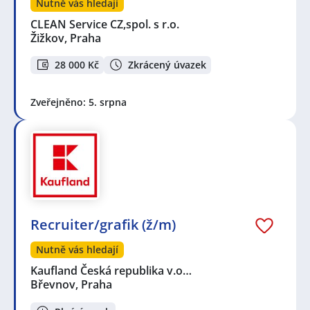
Nutně vás hledají
CLEAN Service CZ,spol. s r.o.
Žižkov, Praha
28 000 Kč
Zkrácený úvazek
Zveřejněno: 5. srpna
Recruiter/grafik (ž/m)
Nutně vás hledají
Kaufland Česká republika v.o…
Břevnov, Praha