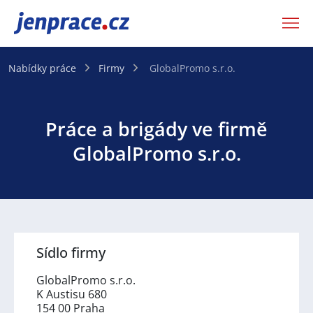
JenPráce.cz
Nabídky práce
Firmy
GlobalPromo s.r.o.
Práce a brigády ve firmě
GlobalPromo s.r.o.
Sídlo firmy
GlobalPromo s.r.o.
K Austisu 680
154 00 Praha