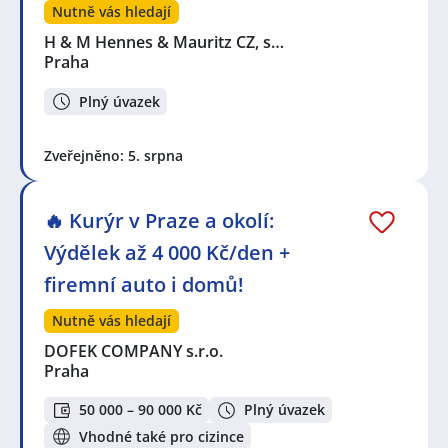
Nutně vás hledají
H & M Hennes & Mauritz CZ, s…
Praha
Plný úvazek
Zveřejněno: 5. srpna
🔥 Kurýr v Praze a okolí:
Výdělek až 4 000 Kč/den +
firemní auto i domů!
Nutně vás hledají
DOFEK COMPANY s.r.o.
Praha
50 000 – 90 000 Kč
Plný úvazek
Vhodné také pro cizince