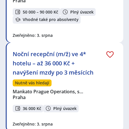
Praha
50 000 – 90 000 Kč
Plný úvazek
Vhodné také pro absolventy
Zveřejněno: 3. srpna
Noční recepční (m/ž) ve 4*
hotelu – až 36 000 Kč +
navýšení mzdy po 3 měsících
Nutně vás hledají
Mankato Prague Operations, s…
Praha
36 000 Kč
Plný úvazek
Zveřejněno: 3. srpna