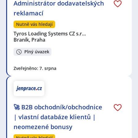
Administrátor dodavatelských
reklamací
Nutně vás hledají
Tyros Loading Systems CZ s.r…
Braník, Praha
Plný úvazek
Zveřejněno: 7. srpna
🚀 B2B obchodník/obchodnice
| vlastní databáze klientů |
neomezené bonusy
Nutně vás hledají