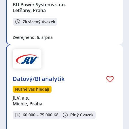
BU Power Systems s.r.o.
Letňany, Praha
Zkrácený úvazek
Zveřejněno: 5. srpna
Datový/BI analytik
Nutně vás hledají
JLV, a.s.
Michle, Praha
60 000 – 75 000 Kč
Plný úvazek