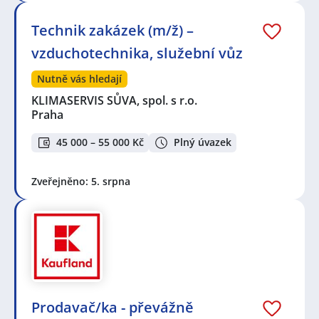
Technik zakázek (m/ž) –
vzduchotechnika, služební vůz
Nutně vás hledají
KLIMASERVIS SŮVA, spol. s r.o.
Praha
45 000 – 55 000 Kč
Plný úvazek
Zveřejněno: 5. srpna
Prodavač/ka - převážně