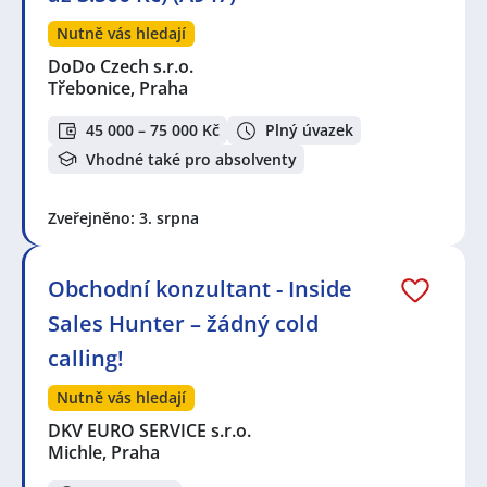
Nutně vás hledají
DoDo Czech s.r.o.
Třebonice, Praha
45 000 – 75 000 Kč
Plný úvazek
Vhodné také pro absolventy
Zveřejněno: 3. srpna
Obchodní konzultant - Inside
Sales Hunter – žádný cold
calling!
Nutně vás hledají
DKV EURO SERVICE s.r.o.
Michle, Praha