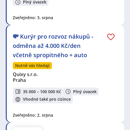
Plný úvazek
Zveřejněno: 3. srpna
💸 Kurýr pro rozvoz nákupů -
odměna až 4.000 Kč/den
včetně spropitného + auto
Nutně vás hledají
Quixy s.r.o.
Praha
35 000 – 100 000 Kč
Plný úvazek
Vhodné také pro cizince
Zveřejněno: 2. srpna