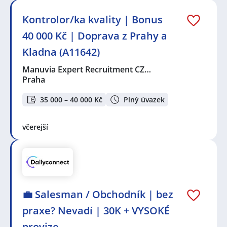
Kontrolor/ka kvality | Bonus
40 000 Kč | Doprava z Prahy a
Kladna (A11642)
Manuvia Expert Recruitment CZ…
Praha
35 000 – 40 000 Kč
Plný úvazek
včerejší
💼 Salesman / Obchodník | bez
praxe? Nevadí | 30K + VYSOKÉ
provize