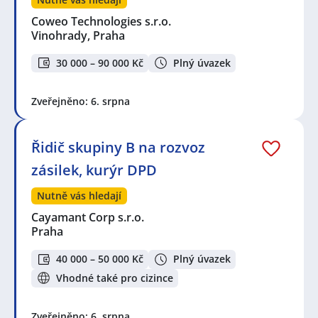
Coweo Technologies s.r.o.
Vinohrady, Praha
30 000 – 90 000 Kč
Plný úvazek
Zveřejněno: 6. srpna
Řidič skupiny B na rozvoz
zásilek, kurýr DPD
Nutně vás hledají
Cayamant Corp s.r.o.
Praha
40 000 – 50 000 Kč
Plný úvazek
Vhodné také pro cizince
Zveřejněno: 6. srpna