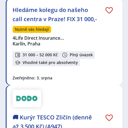
Hledáme kolegu do našeho
call centra v Praze! FIX 31 000,-
Nutně vás hledají
4Life Direct Insurance…
Karlín, Praha
31 000 – 52 000 Kč
Plný úvazek
Vhodné také pro absolventy
Zveřejněno: 3. srpna
🚚 Kurýr TESCO Zličín (denně
až 3.500 Kč) (A947)