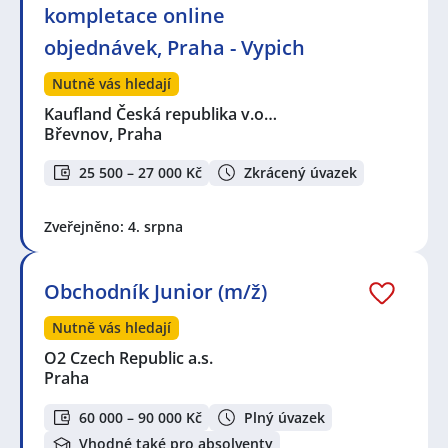
kompletace online
objednávek, Praha - Vypich
Nutně vás hledají
Kaufland Česká republika v.o…
Břevnov, Praha
25 500 – 27 000 Kč
Zkrácený úvazek
Zveřejněno: 4. srpna
Obchodník Junior (m/ž)
Nutně vás hledají
O2 Czech Republic a.s.
Praha
60 000 – 90 000 Kč
Plný úvazek
Vhodné také pro absolventy