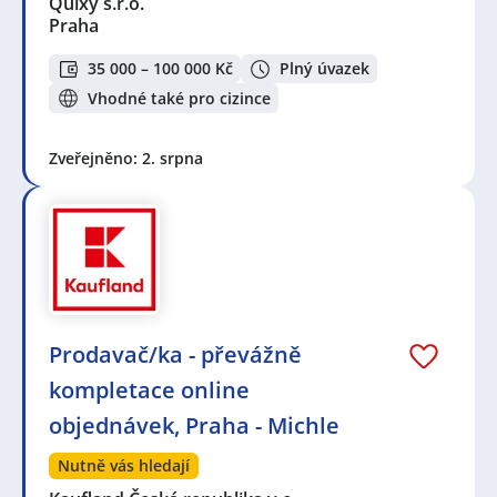
Quixy s.r.o.
Praha
35 000 – 100 000 Kč
Plný úvazek
Vhodné také pro cizince
Zveřejněno: 2. srpna
Prodavač/ka - převážně
kompletace online
objednávek, Praha - Michle
Nutně vás hledají