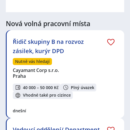
Nová volná pracovní místa
Řidič skupiny B na rozvoz
zásilek, kurýr DPD
Nutně vás hledají
Cayamant Corp s.r.o.
Praha
40 000 – 50 000 Kč
Plný úvazek
Vhodné také pro cizince
dnešní
Vedoucí oddělení/ Department