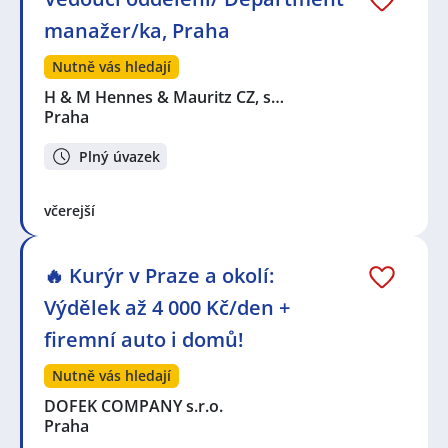
manažer/ka, Praha
Nutně vás hledají
H & M Hennes & Mauritz CZ, s…
Praha
Plný úvazek
včerejší
🔥 Kurýr v Praze a okolí:
Výdělek až 4 000 Kč/den +
firemní auto i domů!
Nutně vás hledají
DOFEK COMPANY s.r.o.
Praha