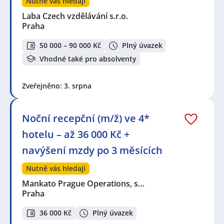
Nutně vás hledají
Laba Czech vzdělávání s.r.o.
Praha
50 000 – 90 000 Kč
Plný úvazek
Vhodné také pro absolventy
Zveřejněno: 3. srpna
Noční recepční (m/ž) ve 4*
hotelu – až 36 000 Kč +
navýšení mzdy po 3 měsících
Nutně vás hledají
Mankato Prague Operations, s…
Praha
36 000 Kč
Plný úvazek