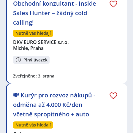
Obchodní konzultant - Inside
Sales Hunter – žádný cold
calling!
Nutně vás hledají
DKV EURO SERVICE s.r.o.
Michle, Praha
Plný úvazek
Zveřejněno: 3. srpna
💸 Kurýr pro rozvoz nákupů -
odměna až 4.000 Kč/den
včetně spropitného + auto
Nutně vás hledají