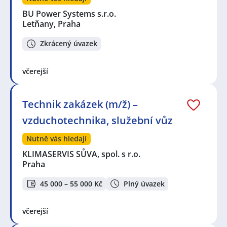
BU Power Systems s.r.o.
Letňany, Praha
Zkrácený úvazek
včerejší
Technik zakázek (m/ž) –
vzduchotechnika, služební vůz
Nutně vás hledají
KLIMASERVIS SŮVA, spol. s r.o.
Praha
45 000 – 55 000 Kč
Plný úvazek
včerejší