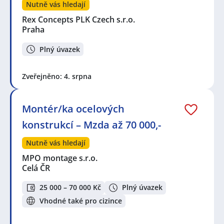
Nutně vás hledají
Rex Concepts PLK Czech s.r.o.
Praha
Plný úvazek
Zveřejněno: 4. srpna
Montér/ka ocelových
konstrukcí – Mzda až 70 000,-
Nutně vás hledají
MPO montage s.r.o.
Celá ČR
25 000 – 70 000 Kč
Plný úvazek
Vhodné také pro cizince