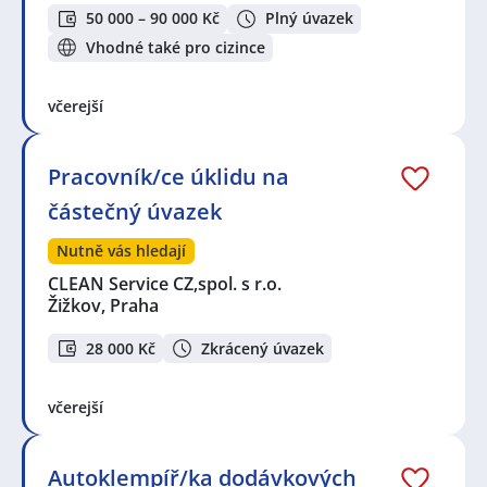
50 000 – 90 000 Kč
Plný úvazek
Vhodné také pro cizince
včerejší
Pracovník/ce úklidu na
částečný úvazek
Nutně vás hledají
CLEAN Service CZ,spol. s r.o.
Žižkov, Praha
28 000 Kč
Zkrácený úvazek
včerejší
Autoklempíř/ka dodávkových