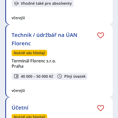
Vhodné také pro absolventy
včerejší
Technik / údržbář na ÚAN
Florenc
Nutně vás hledají
Terminál Florenc s.r.o.
Praha
40 000 – 50 000 Kč
Plný úvazek
včerejší
Účetní
Nutně vás hledají