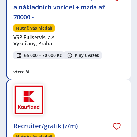
a nákladních vozidel + mzda až
70000,-
Nutně vás hledají
VSP Fullservis, a.s.
Vysočany, Praha
65 000 – 70 000 Kč
Plný úvazek
včerejší
Recruiter/grafik (ž/m)
Nutně vás hledají