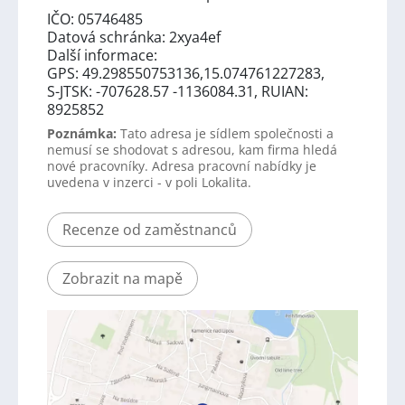
IČO: 05746485
Datová schránka: 2xya4ef
Další informace:
GPS: 49.298550753136,15.074761227283,
S-JTSK: -707628.57 -1136084.31, RUIAN:
8925852
Poznámka:
Tato adresa je sídlem společnosti a
nemusí se shodovat s adresou, kam firma hledá
nové pracovníky. Adresa pracovní nabídky je
uvedena v inzerci - v poli Lokalita.
Recenze od zaměstnanců
Zobrazit na mapě