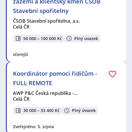
zázemí a klientský kmen ČSOB
Stavební spořitelny
ČSOB Stavební spořitelna, a.s.
Celá ČR
50 000 – 100 000 Kč
Plný úvazek
včerejší
Koordinátor pomoci řidičům -
FULL REMOTE
AWP P&C Česká republika -…
Celá ČR
30 000 – 33 400 Kč
Plný úvazek
Zveřejněno: 5. srpna