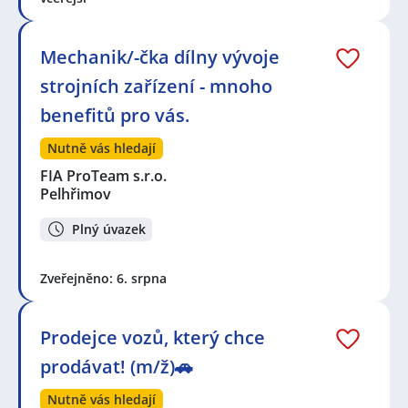
Mechanik/-čka dílny vývoje
strojních zařízení - mnoho
benefitů pro vás.
Nutně vás hledají
FIA ProTeam s.r.o.
Pelhřimov
Plný úvazek
Zveřejněno: 6. srpna
Prodejce vozů, který chce
prodávat! (m/ž)🚗
Nutně vás hledají