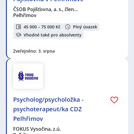
ČSOB Pojišťovna, a. s., člen…
Pelhřimov
45 000 – 75 000 Kč
Plný úvazek
Vhodné také pro absolventy
Zveřejněno: 3. srpna
Psycholog/psycholožka -
psychoterapeut/ka CDZ
Pelhřimov
FOKUS Vysočina, z.ú.