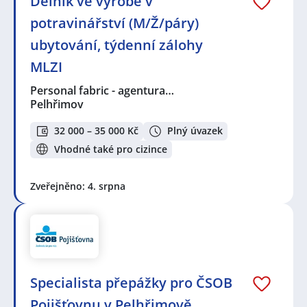
Dělník ve výrobě v
potravinářství (M/Ž/páry)
ubytování, týdenní zálohy
MLZI
Personal fabric - agentura…
Pelhřimov
32 000 – 35 000 Kč
Plný úvazek
Vhodné také pro cizince
Zveřejněno: 4. srpna
Specialista přepážky pro ČSOB
Pojišťovnu v Pelhřimově