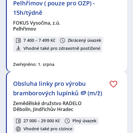
Pelhřimov ( pouze pro OZP) -
15h/týdně
FOKUS Vysočina, z.ú.
Pelhřimov
7 400 – 7 499 Kč
Zkrácený úvazek
Vhodné také pro zdravotně postižené
Zveřejněno: 1. srpna
Obsluha linky pro výrobu
bramborových lupínků 🥔 (m/ž)
Zemědělské družstvo RADELO
Děbolín, Jindřichův Hradec
27 000 – 29 000 Kč
Plný úvazek
Vhodné také pro cizince