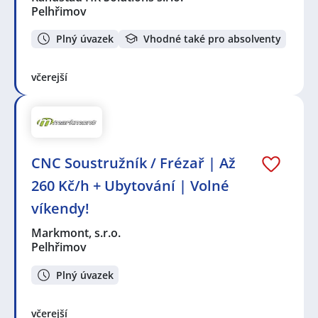
Pelhřimov
Plný úvazek
Vhodné také pro absolventy
včerejší
CNC Soustružník / Frézař | Až
260 Kč/h + Ubytování | Volné
víkendy!
Markmont, s.r.o.
Pelhřimov
Plný úvazek
včerejší