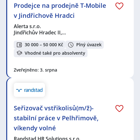
Prodejce na prodejně T-Mobile
v Jindřichově Hradci
Alerta s.r.o.
Jindřichův Hradec II,…
30 000 – 50 000 Kč
Plný úvazek
Vhodné také pro absolventy
Zveřejněno: 3. srpna
Seřizovač vstřikolisů(m/ž)-
stabilní práce v Pelhřimově,
víkendy volné
Randstad HR Solutions s.r.o.