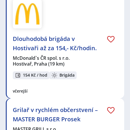
Dlouhodobá brigáda v
Hostivaři až za 154,- Kč/hodin.
McDonald`s ČR spol. s r.o.
Hostivař, Praha
(19 km)
154 Kč / hod
Brigáda
včerejší
Grilař v rychlém občerstvení –
MASTER BURGER Prosek
MASTER GRILL s.r.o.