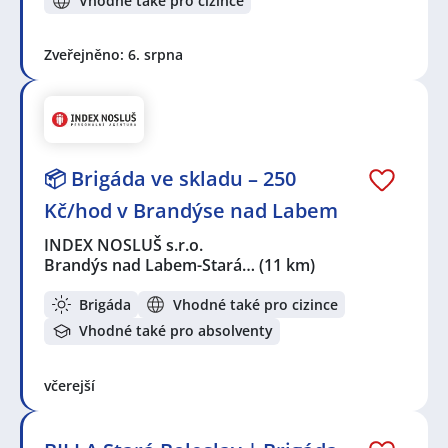
Vhodné také pro cizince
Praha
,
Nymburk
,
Libeň, Praha
,
Chodov, Praha
,
Vršovice, Praha
,
Michle, Praha
,
Zdiby
,
Jesenice, okres
Zveřejněno: 6. srpna
Praha-západ
,
Nové Město, Praha
,
Roztoky, okres
Praha-západ
,
Dejvice, Praha
,
Břevnov, Praha
,
Stodůlky, Praha
,
Kozomín
,
Úžice, okres Mělník
,
Radotín, Praha
📦 Brigáda ve skladu – 250
Kč/hod v Brandýse nad Labem
INDEX NOSLUŠ s.r.o.
Brandýs nad Labem-Stará…
(11 km)
Brigáda
Vhodné také pro cizince
Vhodné také pro absolventy
včerejší