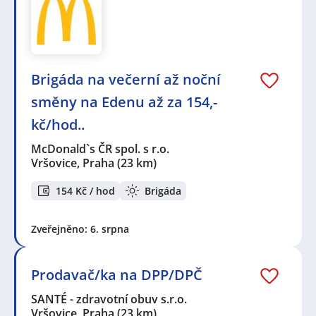
Brigáda na večerní až noční
směny na Edenu až za 154,-
kč/hod..
McDonald`s ČR spol. s r.o.
Vršovice, Praha
(23 km)
154 Kč / hod
Brigáda
Zveřejněno: 6. srpna
Prodavač/ka na DPP/DPČ
SANTÉ - zdravotní obuv s.r.o.
Vršovice, Praha
(23 km)