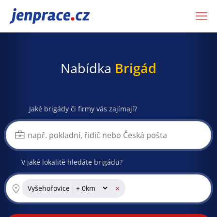
JenPráce.cz
Nabídka
Brigád
Jaké brigády či firmy vás zajímají?
V jaké lokalitě hledáte brigádu?
×
Vyšehořovice