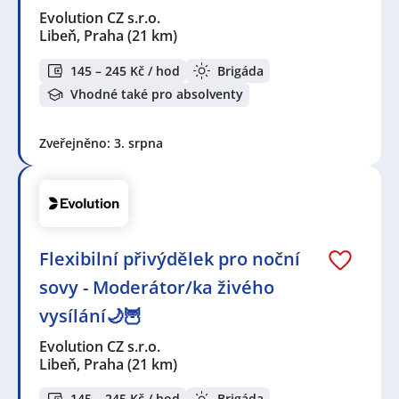
Evolution CZ s.r.o.
Libeň, Praha
(21 km)
145 – 245 Kč / hod
Brigáda
Vhodné také pro absolventy
Zveřejněno: 3. srpna
Flexibilní přivýdělek pro noční
sovy - Moderátor/ka živého
vysílání🌙🦉
Evolution CZ s.r.o.
Libeň, Praha
(21 km)
145 – 245 Kč / hod
Brigáda