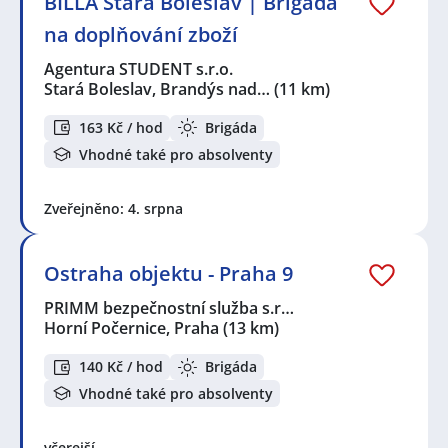
BILLA Stará Boleslav | Brigáda
na doplňování zboží
Agentura STUDENT s.r.o.
Stará Boleslav, Brandýs nad…
(11 km)
163 Kč / hod
Brigáda
Vhodné také pro absolventy
Zveřejněno: 4. srpna
Ostraha objektu - Praha 9
PRIMM bezpečnostní služba s.r…
Horní Počernice, Praha
(13 km)
140 Kč / hod
Brigáda
Vhodné také pro absolventy
včerejší