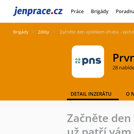
JenPráce.cz
Práce
Brigády
Poradn
Brigády
Zdiby
Začněte den výdělkem (Praha - výcho
Prvn
28 nabíd
DETAIL INZERÁTU
O 
Začněte den 
už patří vám