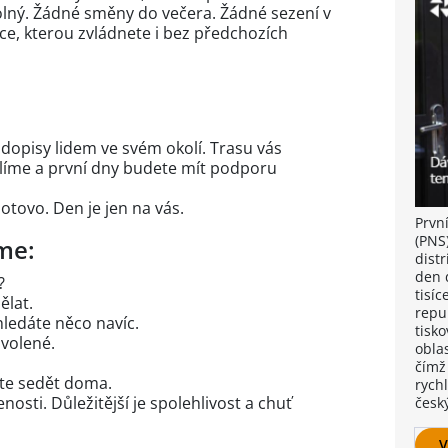
olný. Žádné směny do večera. Žádné sezení v
ce, kterou zvládnete i bez předchozích
dopisy lidem ve svém okolí. Trasu vás
líme a první dny budete mít podporu
tovo. Den je jen na vás.
Prvn
(PNS)
me:
distr
den 
?
tisíc
ělat.
repu
ledáte něco navíc.
tisko
ovolené.
oblas
čímž 
te sedět doma.
rych
osti. Důležitější je spolehlivost a chuť
česk
V