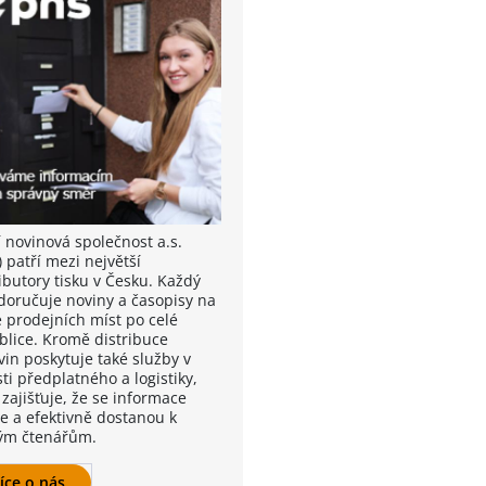
í novinová společnost a.s.
 patří mezi největší
ibutory tisku v Česku. Každý
doručuje noviny a časopisy na
e prodejních míst po celé
blice. Kromě distribuce
vin poskytuje také služby v
ti předplatného a logistiky,
zajišťuje, že se informace
le a efektivně dostanou k
ým čtenářům.
íce o nás