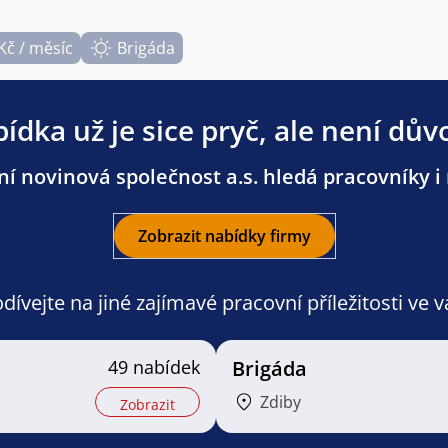
Kč / měsíc
Brigáda
ídka už je sice pryč, ale není dův
í novinová společnost a.s. hledá pracovníky i 
Zobrazit nabídky firmy
ívejte na jiné zajímavé pracovní příležitosti ve 
49 nabídek
Brigáda
Zdiby
Zobrazit