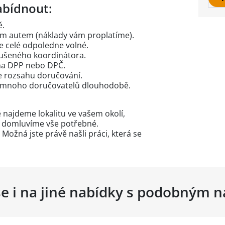
bídnout:
ě.
m autem (náklady vám proplatíme).
e celé odpoledne volné.
ušeného koordinátora.
na DPP nebo DPČ.
 rozsahu doručování.
á mnoho doručovatelů dlouhodobě.
 najdeme lokalitu ve vašem okolí,
 domluvíme vše potřebné.
Možná jste právě našli práci, která se
se i na jiné nabídky s podobným 