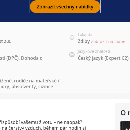
Zobrazit všechny nabídky
Lokalita
t a.s.
Zdiby
Zobrazit na mapě
Jazykové znalosti
ti (DPČ)
,
Dohoda o
Český jazyk
(Expert C2)
ižené
,
rodiče na mateřské /
iory
,
absolventy
,
cizince
O 
přizpůsobí vašemu životu – ne naopak?
te na čerstvý vzduch, během pár hodin si