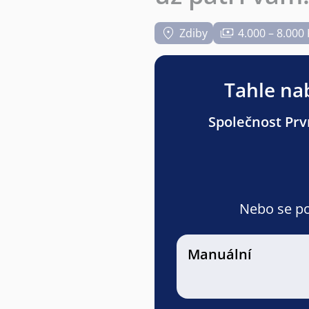
Zdiby
4.000 – 8.000 
Tahle nab
Společnost Prvn
Nebo se pod
Manuální