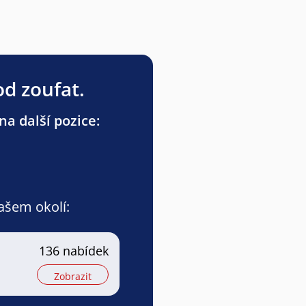
od zoufat.
na další pozice:
vašem okolí:
136 nabídek
Zobrazit