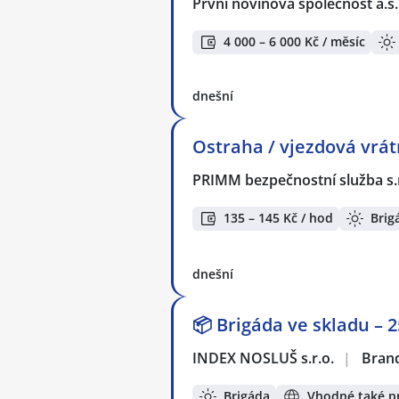
První novinová společnost a.s
4 000 – 6 000 Kč / měsíc
dnešní
Ostraha / vjezdová vrátn
PRIMM bezpečnostní služba s.
135 – 145 Kč / hod
Brig
dnešní
📦 Brigáda ve skladu –
INDEX NOSLUŠ s.r.o.
|
Brand
Brigáda
Vhodné také pr