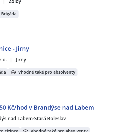
.
|
Zdiby
Brigáda
ice - Jirny
r.o.
|
Jirny
áda
Vhodné také pro absolventy
 250 Kč/hod v Brandýse nad Labem
ýs nad Labem-Stará Boleslav
o cizince
Vhodné také pro absolventy