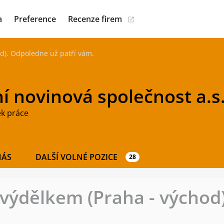
a
Preference
Recenze firem
d). Odpoledne už patří vám.
í novinová společnost a.s
ek práce
NÁS
DALŠÍ VOLNÉ POZICE
28
výdělkem (Praha - východ
.