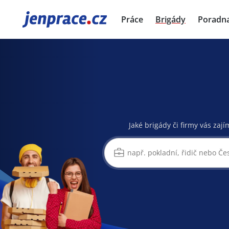
JenPráce.cz
Práce
Brigády
Poradn
Jaké brigády či firmy vás zají