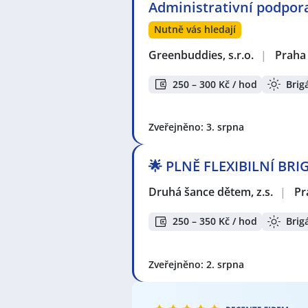
Administrativní podpora
Celá ČR
,
Praha
,
Plzeň
,
Dobříš
,
Pří
okres Praha-západ
,
Jinočany
,
Rado
Nutně vás hledají
Praha
,
Jesenice, okres Praha-záp
Greenbuddies, s.r.o.
|
Praha
250 – 300 Kč / hod
Brig
Zveřejněno: 3. srpna
🌟 PLNĚ FLEXIBILNÍ BRIG
Druhá šance dětem, z.s.
|
Pr
250 – 350 Kč / hod
Brig
Zveřejněno: 2. srpna