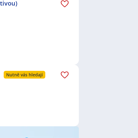
tivou)
ztoky, okres Rakovník
,
Rudná,
 Praha
,
Stodůlky, Praha
,
Ruzyně,
vé Město, Praha
,
Dejvice, Praha
Nutně vás hledají