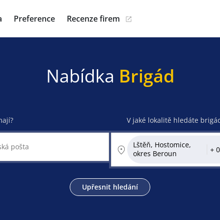
a
Preference
Recenze firem
Nabídka
Brigád
mají?
V jaké lokalitě hledáte brigá
Lštěň, Hostomice,
okres Beroun
Upřesnit hledání