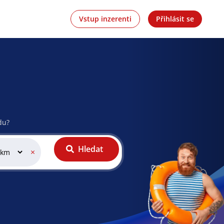
Vstup inzerenti
Přihlásit se
du?
Hledat
×