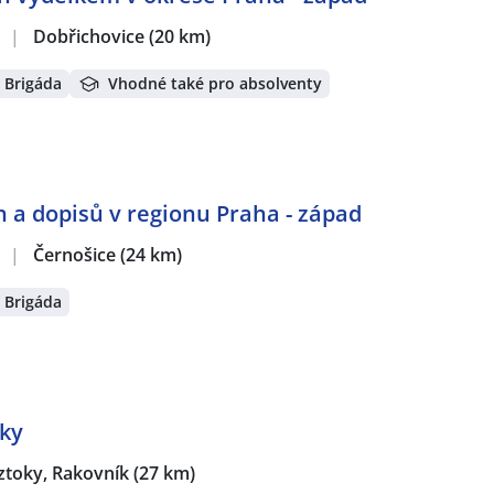
.
|
Dobřichovice
(20 km)
Brigáda
Vhodné také pro absolventy
 a dopisů v regionu Praha - západ
.
|
Černošice
(24 km)
Brigáda
oky
ztoky, Rakovník
(27 km)