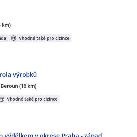
6 km)
áda
Vhodné také pro cizince
rola výrobků
Beroun
(16 km)
Vhodné také pro cizince
en výdělkem v okrese Praha - západ