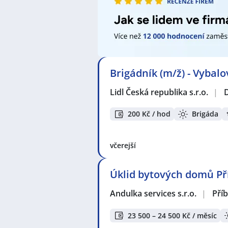
Brigádník (m/ž) - Vybal
Lidl Česká republika s.r.o.
|
200 Kč / hod
Brigáda
včerejší
Úklid bytových domů P
Andulka services s.r.o.
|
Pří
23 500 – 24 500 Kč / měsíc