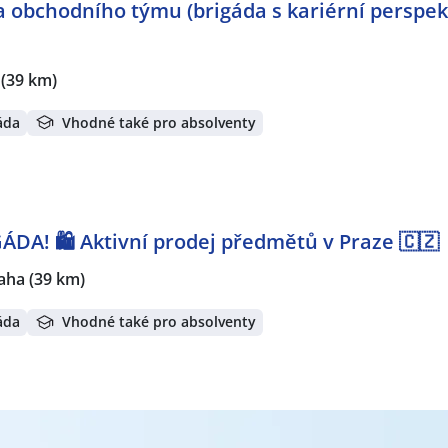
 obchodního týmu (brigáda s kariérní perspek
bram
,
Mníšek pod Brdy
,
Beroun
,
Dobřichovice
,
Černošice
,
Ro
tín, Praha
,
Pavlov, okres Kladno
,
Jeneč
,
Hostivice
,
Modřany,
ad
,
Kladno
,
Břevnov, Praha
,
Michle, Praha
,
Chodov, Praha
,
No
(39 km)
áda
Vhodné také pro absolventy
ÁDA! 🛍️ Aktivní prodej předmětů v Praze 🇨🇿
aha
(39 km)
áda
Vhodné také pro absolventy