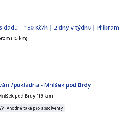
kladu | 180 Kč/h | 2 dny v týdnu| Příbram
bram
(15 km)
ování/pokladna - Mníšek pod Brdy
Mníšek pod Brdy
(15 km)
Vhodné také pro absolventy