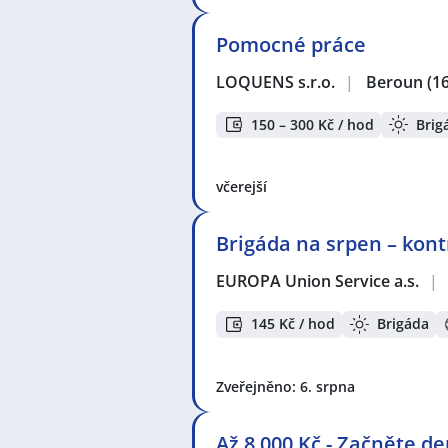
Pomocné práce
LOQUENS s.r.o.
|
Beroun
(1
150 – 300 Kč / hod
Brig
včerejší
Brigáda na srpen – kont
EUROPA Union Service a.s.
|
145 Kč / hod
Brigáda
Zveřejněno: 6. srpna
Až 8.000 Kč - Začněte d