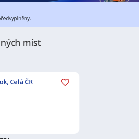
předvyplněny.
lných míst
átů
práce
i
brigády
. Najdete zde
ně velmi podstatné obsadit
lní
,
Obchod a služby
,
Ostatní
a
ok, Celá ČR
o nové práci i ve výše uvedených
ezení požadovaného zaměstnání.
va
,
Plzeň
,
Břeclav
,
Olomouc
,
. Prohlédněte preferované lokality,