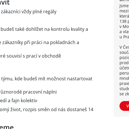
vit
Jsme
mezi
 zákazníci vždy plné regály
kter
138 
v Mo
 budeš také dohlížet na kontrolu kvality a
a vl
u Pr
 zákazníky při práci na pokladnách a
V Če
souča
eré souvisí s prací v obchodě
pozi
proda
účetn
pers
m týmu, kde budeš mít možnost nastartovat
mnoh
praxi
stud
 různorodé pracovní náplni
se z
dí a fajn kolektiv
V
romý život, rozpis směn od nás dostaneš 14
ujeme