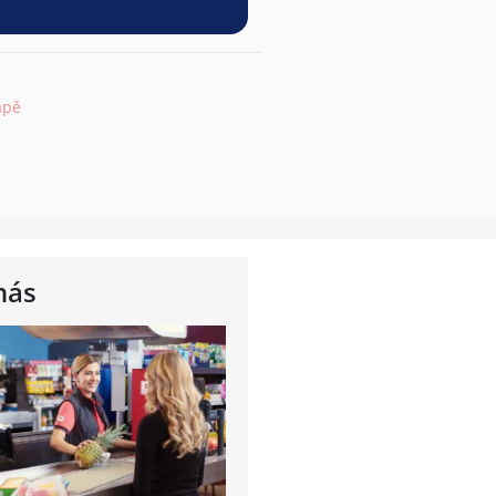
apě
nás