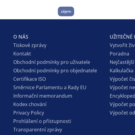
zájem
O NÁS
UŽITEČNÉ
Tiskové zprávy
Vytvořit ži
Kontakt
Poradna
Obchodní podmínky pro uživatele
Nejčastější
Obchodní podmínky pro objednatele
Kalkulačka
Certifikace ISO
Výpočet či
Směrnice Parlamentu a Rady EU
Výpočet n
Informační memorandum
Encykloped
Kodex chování
Výpočet p
Privacy Policy
Výpočet o
Prohlášení o přístupnosti
Transparentní zprávy