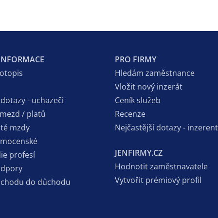
 INFORMACE
PRO FIRMY
votopis
Hledám zaměstnance
Vložit nový inzerát
 dotazy - uchazeči
Ceník služeb
 mezd / platů
Recenze
sté mzdy
Nejčastější dotazy - inzerent
emocenské
JENFIRMY.CZ
ie profesí
Hodnotit zaměstnavatele
odpory
Vytvořit prémiový profil
dchodu do důchodu