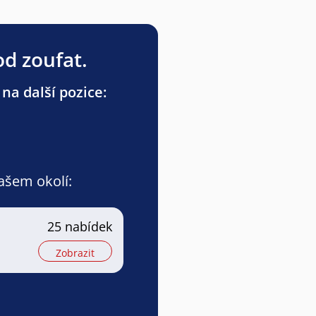
od zoufat.
na další pozice:
vašem okolí:
25 nabídek
Zobrazit