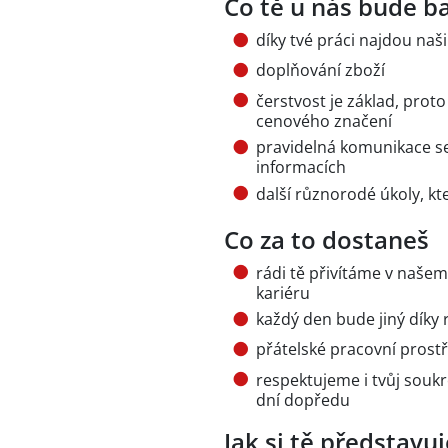
Co tě u nás bude ba
díky tvé práci najdou naši
doplňování zboží
čerstvost je základ, proto
cenového značení
pravidelná komunikace se
informacích
další různorodé úkoly, kt
Co za to dostaneš
rádi tě přivítáme v naše
kariéru
každý den bude jiný díky
přátelské pracovní prostře
respektujeme i tvůj souk
dní dopředu
Jak si tě představ