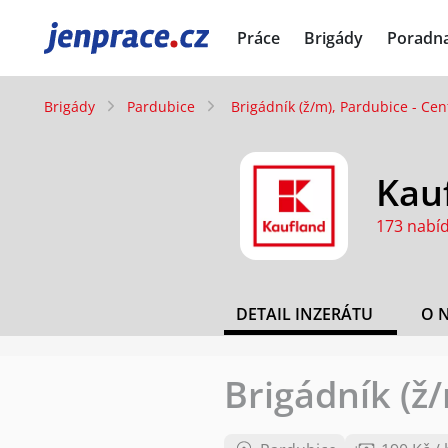
JenPráce.cz
Práce
Brigády
Poradn
Brigády
Pardubice
Brigádník (ž/m), Pardubice - Ce
Kauf
173 nabí
DETAIL INZERÁTU
O 
Brigádník (ž