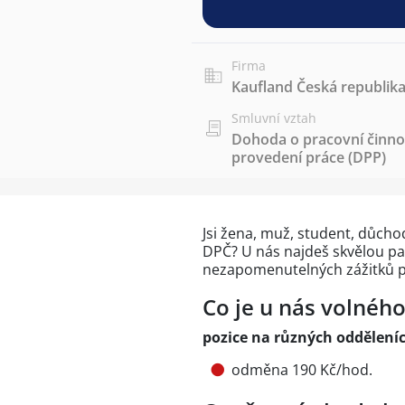
Firma
Kaufland Česká republika 
Smluvní vztah
Dohoda o pracovní činnos
provedení práce (DPP)
Jsi žena, muž, student, důch
DPČ? U nás najdeš skvělou part
nezapomenutelných zážitků p
Co je u nás volnéh
pozice na různých oddělení
odměna 190 Kč/hod.