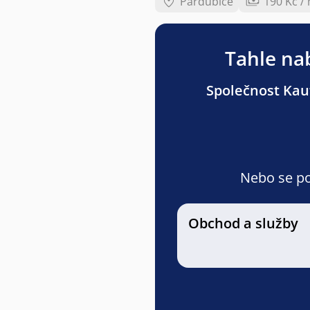
Pardubice
190 Kč /
Tahle nab
Společnost Kauf
Nebo se pod
Obchod a služby