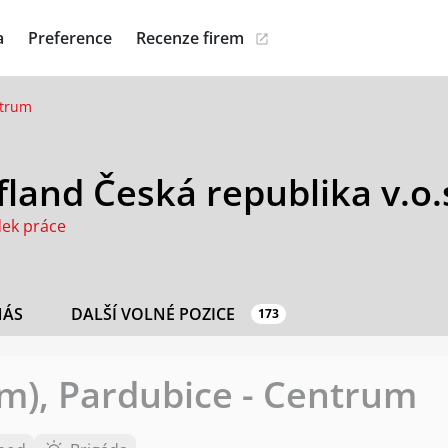
a
Preference
Recenze firem
ntrum
land Česká republika v.o.
dek práce
NÁS
DALŠÍ VOLNÉ POZICE
173
/m), Pardubice - Centrum