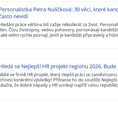
Personalistka Petra Nulíčková: 30 věcí, které kand
často nevidí
Hledání práce většina lidí zažije několikrát za život. Personal
den. Čtou životopisy, vedou pohovory, porovnávají kandidát
také velmi rychle poznají, jestli je kandidát připravený a hlás
Hledá se Nejlepší HR projekt regionu 2026. Bude 
Máte ve firmě HR projekt, který zlepšil práci se zaměstnanci
přinesl konkrétní výsledky? Přihlaste ho do soutěže Nejlepš
ukažte, že dobré nápady v HR vznikají napříč celou republik