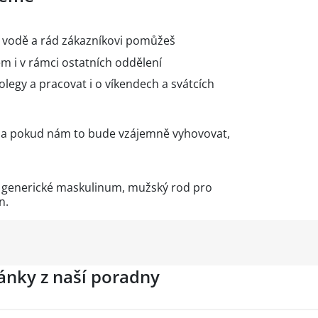
ve vodě a rád zákazníkovi pomůžeš
m i v rámci ostatních oddělení
kolegy a pracovat i o víkendech a svátcích
es a pokud nám to bude vzájemně vyhovovat,
e generické maskulinum, mužský rod pro
n.
lánky z naší poradny