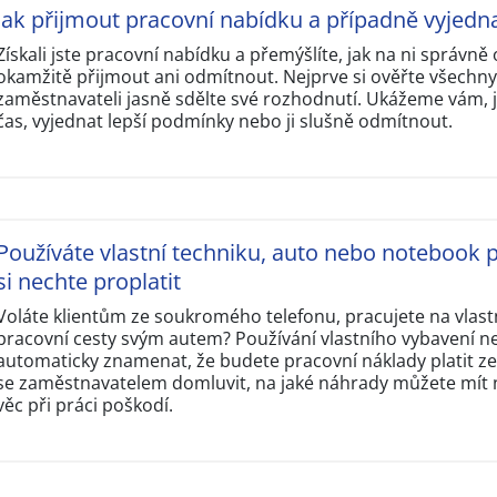
Jak přijmout pracovní nabídku a případně vyjedn
Získali jste pracovní nabídku a přemýšlíte, jak na ni správn
okamžitě přijmout ani odmítnout. Nejprve si ověřte všechn
zaměstnavateli jasně sdělte své rozhodnutí. Ukážeme vám, j
čas, vyjednat lepší podmínky nebo ji slušně odmítnout.
Používáte vlastní techniku, auto nebo notebook p
si nechte proplatit
Voláte klientům ze soukromého telefonu, pracujete na vlas
pracovní cesty svým autem? Používání vlastního vybavení n
automaticky znamenat, že budete pracovní náklady platit ze 
se zaměstnavatelem domluvit, na jaké náhrady můžete mít ná
věc při práci poškodí.