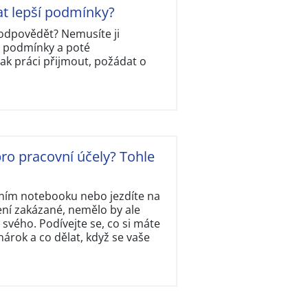
at lepší podmínky?
ě odpovědět? Nemusíte ji
y podmínky a poté
ak práci přijmout, požádat o
ro pracovní účely? Tohle
tním notebooku nebo jezdíte na
ení zakázané, nemělo by ale
svého. Podívejte se, co si máte
rok a co dělat, když se vaše