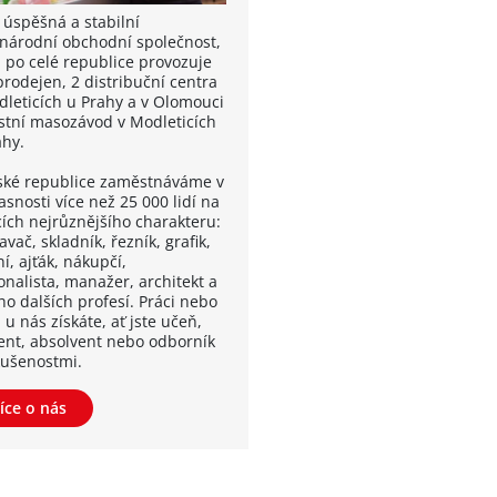
 úspěšná a stabilní
národní obchodní společnost,
á po celé republice provozuje
prodejen, 2 distribuční centra
dleticích u Prahy a v Olomouci
astní masozávod v Modleticích
ahy.
ské republice zaměstnáváme v
snosti více než 25 000 lidí na
cích nejrůznějšího charakteru:
vač, skladník, řezník, grafik,
í, ajťák, nákupčí,
onalista, manažer, architekt a
o dalších profesí. Práci nebo
 u nás získáte, ať jste učeň,
ent, absolvent nebo odborník
kušenostmi.
íce o nás