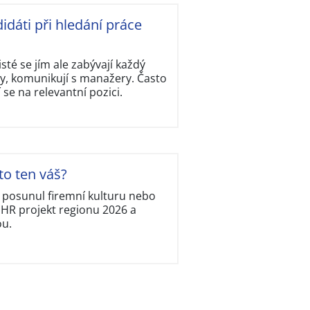
idáti při hledání práce
isté se jím ale zabývají každý
y, komunikují s manažery. Často
í se na relevantní pozici.
to ten váš?
, posunul firemní kulturu nebo
í HR projekt regionu 2026 a
ou.