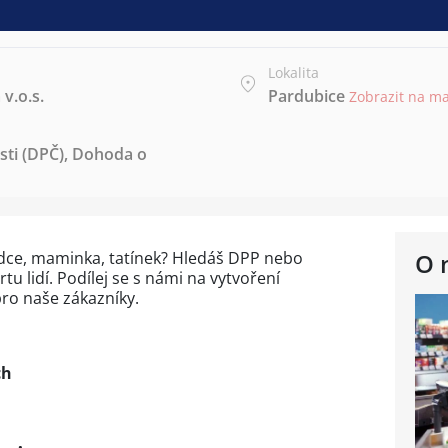
Lokalita
v.o.s.
Pardubice
Zobrazit na m
ti (DPČ)
,
Dohoda o
odce, maminka, tatínek? Hledáš DPP nebo
O 
u lidí. Podílej se s námi na vytvoření
ro naše zákazníky.
o
ch