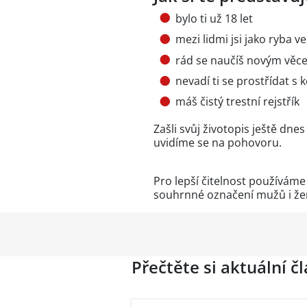
bylo ti už 18 let
mezi lidmi jsi jako ryba 
rád se naučíš novým věce
nevadí ti se prostřídat s 
máš čistý trestní rejstřík
Zašli svůj životopis ještě dn
uvidíme se na pohovoru.
Pro lepší čitelnost používám
souhrnné označení mužů i že
Přečtěte si aktuální č