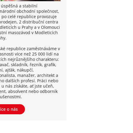
 úspěšná a stabilní
národní obchodní společnost,
á po celé republice provozuje
prodejen, 2 distribuční centra
dleticích u Prahy a v Olomouci
astní masozávod v Modleticích
ahy.
ské republice zaměstnáváme v
snosti více než 25 000 lidí na
cích nejrůznějšího charakteru:
vač, skladník, řezník, grafik,
í, ajťák, nákupčí,
onalista, manažer, architekt a
o dalších profesí. Práci nebo
 u nás získáte, ať jste učeň,
ent, absolvent nebo odborník
kušenostmi.
íce o nás