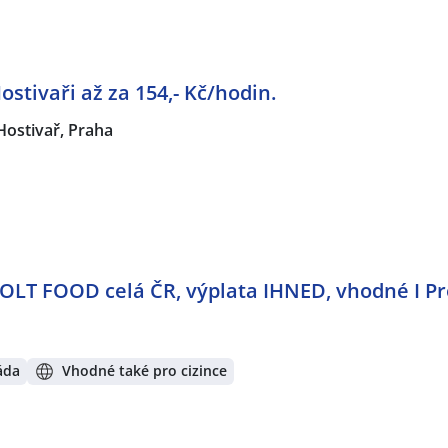
stivaři až za 154,- Kč/hodin.
Hostivař, Praha
BOLT FOOD celá ČR, výplata IHNED, vhodné I P
áda
Vhodné také pro cizince