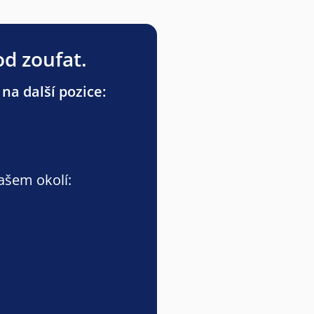
od zoufat.
na další pozice:
vašem okolí: