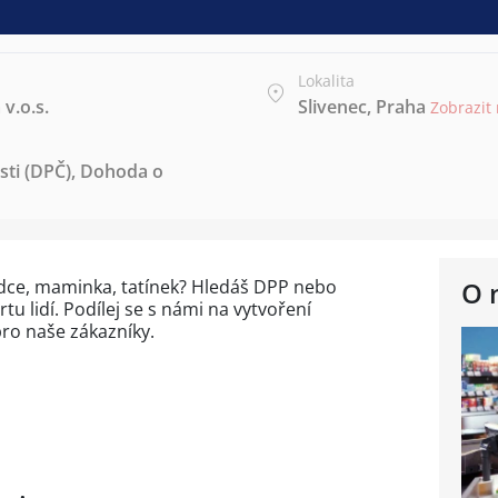
Lokalita
v.o.s.
Slivenec, Praha
Zobrazit
ti (DPČ)
,
Dohoda o
odce, maminka, tatínek? Hledáš DPP nebo
O 
u lidí. Podílej se s námi na vytvoření
ro naše zákazníky.
o