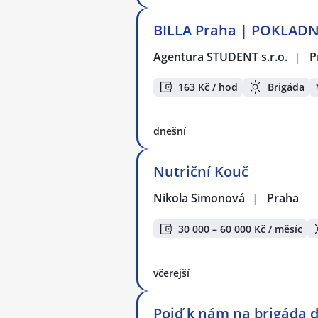
BILLA Praha | POKLAD
Agentura STUDENT s.r.o.
|
P
163 Kč / hod
Brigáda
dnešní
Nutriční Kouč
Nikola Simonová
|
Praha
30 000 – 60 000 Kč / měsíc
včerejší
Pojď k nám na brigáda d