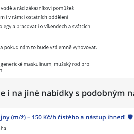
ve vodě a rád zákazníkovi pomůžeš
m i v rámci ostatních oddělení
kolegy a pracovat i o víkendech a svátcích
es a pokud nám to bude vzájemně vyhovovat,
e generické maskulinum, mužský rod pro
n.
se i na jiné nabídky s podobným 
ny (m/ž) – 150 Kč/h čistého a nástup ihned! 🛡️
aha