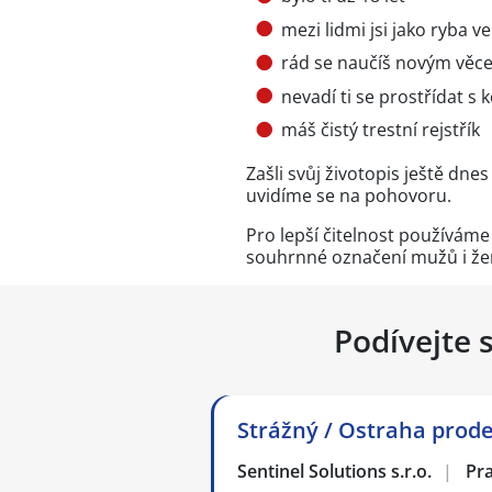
mezi lidmi jsi jako ryba 
rád se naučíš novým věce
nevadí ti se prostřídat s 
máš čistý trestní rejstřík
Zašli svůj životopis ještě dn
uvidíme se na pohovoru.
Pro lepší čitelnost používám
souhrnné označení mužů i že
Podívejte 
Strážný / Ostraha prodej
Sentinel Solutions s.r.o.
|
Pr