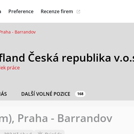
a
Preference
Recenze firem
 Praha - Barrandov
land Česká republika v.o.
dek práce
NÁS
DALŠÍ VOLNÉ POZICE
168
/m), Praha - Barrandov