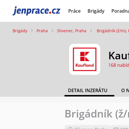
JenPráce.cz
Práce
Brigády
Poradn
Brigády
Praha
Slivenec, Praha
Brigádník (ž/m),
Kauf
168 nabí
DETAIL INZERÁTU
O 
Brigádník (ž