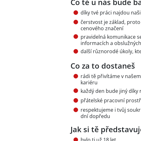
Co tě u nás bude ba
díky tvé práci najdou naš
čerstvost je základ, proto
cenového značení
pravidelná komunikace se
informacích a obslužných
další různorodé úkoly, kt
Co za to dostaneš
rádi tě přivítáme v naše
kariéru
každý den bude jiný díky
přátelské pracovní prostře
respektujeme i tvůj souk
dní dopředu
Jak si tě představ
bylo ti už 18 let