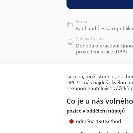
Firma
Kaufland Česká republika 
Smluvní vztah
Dohoda o pracovní činnos
provedení práce (DPP)
Jsi žena, muž, student, důch
DPČ? U nás najdeš skvělou part
nezapomenutelných zážitků p
Co je u nás volnéh
pozice v oddělení nápojů
odměna 190 Kč/hod.