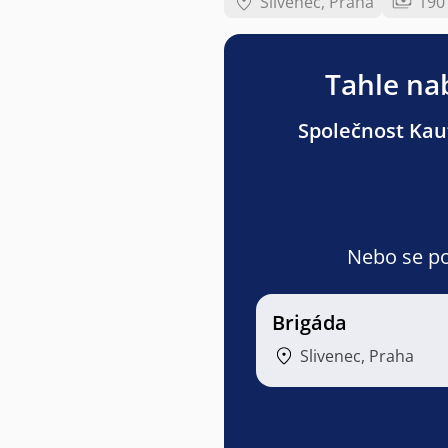
Slivenec, Praha
190
Tahle nab
Společnost Kauf
Nebo se pod
Brigáda
Slivenec, Praha