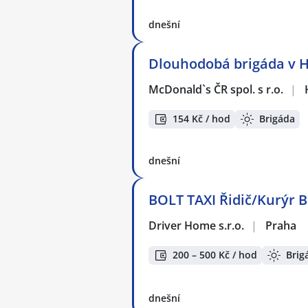
dnešní
Dlouhodobá brigáda v Ho
McDonald`s ČR spol. s r.o.
|
154 Kč / hod
Brigáda
dnešní
BOLT TAXI Řidič/Kurýr 
Driver Home s.r.o.
|
Praha
200 – 500 Kč / hod
Brig
dnešní