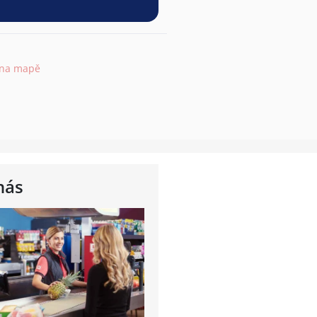
 na mapě
nás