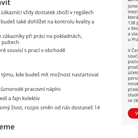
vit
Jsme
mezi
i zákazníci vždy dostatek zboží v regálech
kter
 budeš také dohlížet na kontrolu kvality a
138 
v Mo
a vl
 zákazníky při práci na pokladnách,
u Pr
 pultech
eré souvisí s prací v obchodě
V Če
souča
pozi
proda
účetn
m týmu, kde budeš mít možnost nastartovat
pers
mnoh
 různorodé pracovní náplni
praxi
stud
dí a fajn kolektiv
se z
romý život, rozpis směn od nás dostaneš 14
V
ujeme