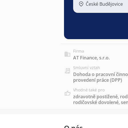
České Budějovice
Firma
AT Finance, s.r.o.
Smluvní vztah
Dohoda o pracovní činnos
provedení práce (DPP)
Vhodné také pro
zdravotně postižené
,
rod
rodičovské dovolené
,
sen
O nás