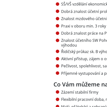
SŠ/VŠ vzdělání ekonomi
Dobrá znalost účetní pro
Znalost mzdového účetni
Praxi v oboru min. 3 roky
Dobrá znalost práce na P
Znalost účetního SW Poh
výhodou
Řidičský průkaz sk. B vý
Aktivní přístup, zájem o 
Pečlivost, spolehlivost, 
Příjemné vystupování a p
Co Vám můžeme na
Zázemí stabilní firmy
Flexibilní pracovní doba
Malý, přátelský a sehraný 