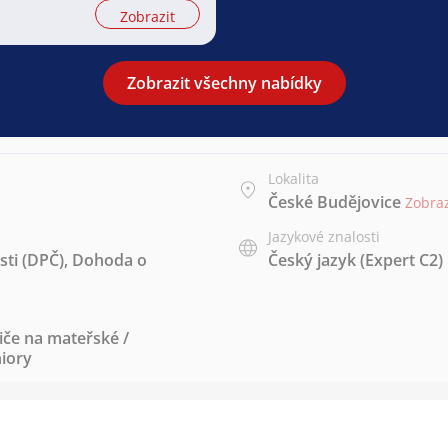
Zobrazit
Zobrazit všechny nabídky
Lokalita
České Budějovice
Zobra
Jazykové znalosti
ti (DPČ)
,
Dohoda o
Český jazyk
(Expert C2)
iče na mateřské /
iory