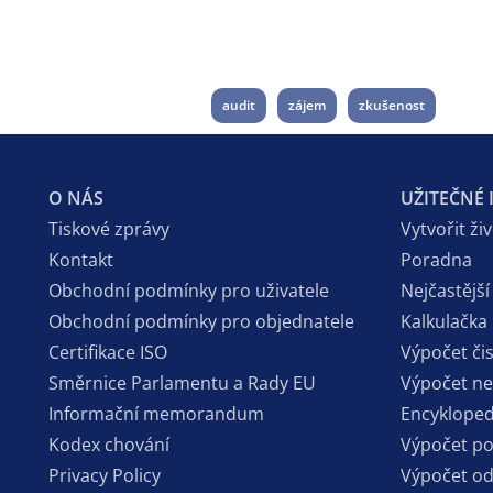
audit
zájem
zkušenost
O NÁS
UŽITEČNÉ
Tiskové zprávy
Vytvořit ži
Kontakt
Poradna
Obchodní podmínky pro uživatele
Nejčastější
Obchodní podmínky pro objednatele
Kalkulačka
Certifikace ISO
Výpočet či
Směrnice Parlamentu a Rady EU
Výpočet n
Informační memorandum
Encykloped
Kodex chování
Výpočet p
Privacy Policy
Výpočet o