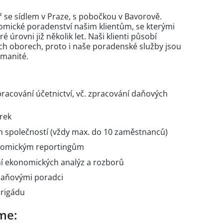
ř se sídlem v Praze, s pobočkou v Bavorově.
mické poradenství našim klientům, se kterými
úrovni již několik let. Naši klienti působí
ých oborech, proto i naše poradenské služby jsou
zmanité.
acování účetnictví, vč. zpracování daňových
rek
 společností (vždy max. do 10 zaměstnanců)
onomickým reportingům
ní ekonomických analýz a rozborů
daňovými poradci
brigádu
me: