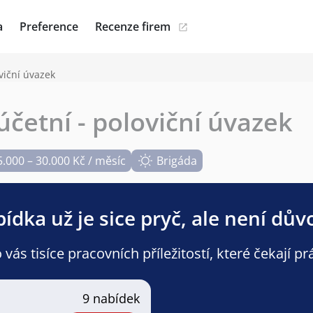
a
Preference
Recenze firem
viční úvazek
četní - poloviční úvazek
5.000 – 30.000 Kč / měsíc
Brigáda
ídka už je sice pryč, ale není dův
ás tisíce pracovních příležitostí, které čekají pr
9 nabídek