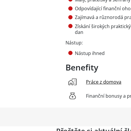
Odpovídající finanční oh
Zajímavá a různorodá pr
Získání širokých praktický
dan
Nástup:
Nástup ihned
Benefity
Práce z domova
Finanční bonusy a p
Přečtěte si aktuální č