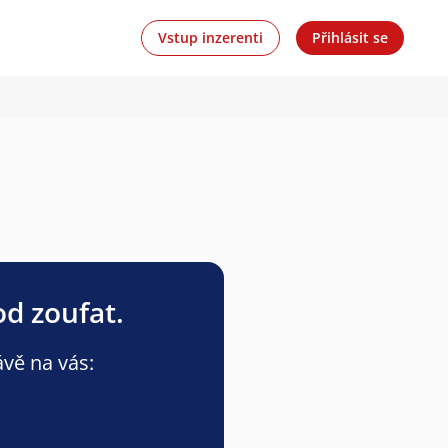
Vstup inzerenti
Přihlásit se
od zoufat.
ávě na vás: