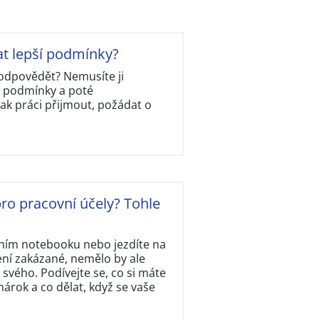
at lepší podmínky?
ě odpovědět? Nemusíte ji
y podmínky a poté
ak práci přijmout, požádat o
ro pracovní účely? Tohle
tním notebooku nebo jezdíte na
ení zakázané, nemělo by ale
svého. Podívejte se, co si máte
rok a co dělat, když se vaše