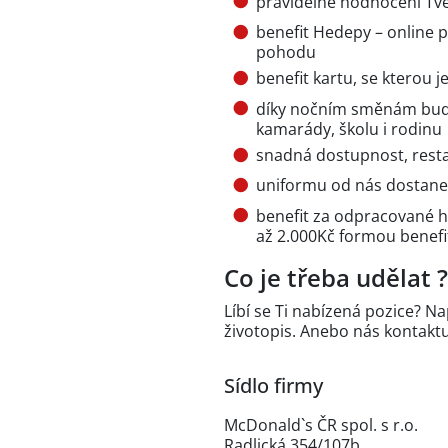
pravidelné hodnocení Tvé
benefit Hedepy – online 
pohodu
benefit kartu, se kterou 
díky nočním směnám bude
kamarády, školu i rodinu
snadná dostupnost, resta
uniformu od nás dostan
benefit za odpracované 
až 2.000Kč formou benefi
Co je třeba udělat ?
Líbí se Ti nabízená pozice? Na
životopis. Anebo nás kontaktu
Sídlo firmy
McDonald`s ČR spol. s r.o.
Radlická 354/107b