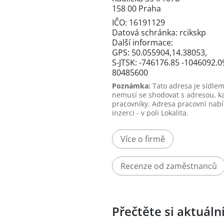
158 00 Praha
IČO: 16191129
Datová schránka: rcikskp
Další informace:
GPS: 50.055904,14.38053,
S-JTSK: -746176.85 -1046092.0
80485600
Poznámka:
Tato adresa je sídlem
nemusí se shodovat s adresou, k
pracovníky. Adresa pracovní nabí
inzerci - v poli Lokalita.
Více o firmě
Recenze od zaměstnanců
Přečtěte si aktuáln