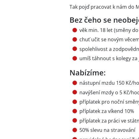
Tak pojď pracovat k nám do M
Bez čeho se neobej
věk min. 18 let (směny do
chuť učit se novým věcem
spolehlivost a zodpovědno
umíš táhnout s kolegy za
Nabízíme:
nástupní mzdu 150 Kč/ho
navýšení mzdy o 5 Kč/hod
příplatek pro noční smě
příplatek za víkend 10%
příplatek za práci ve stát
50% slevu na stravování