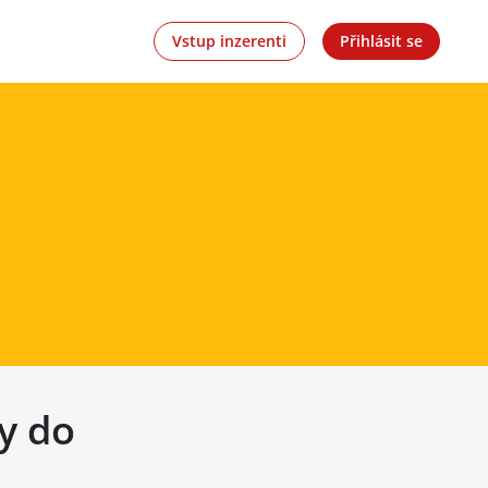
Vstup inzerenti
Přihlásit se
ny do