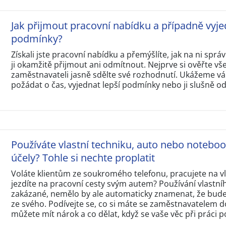
Jak přijmout pracovní nabídku a případně vyje
podmínky?
Získali jste pracovní nabídku a přemýšlíte, jak na ni sp
ji okamžitě přijmout ani odmítnout. Nejprve si ověřte v
zaměstnavateli jasně sdělte své rozhodnutí. Ukážeme vám
požádat o čas, vyjednat lepší podmínky nebo ji slušně o
Používáte vlastní techniku, auto nebo notebo
účely? Tohle si nechte proplatit
Voláte klientům ze soukromého telefonu, pracujete na 
jezdíte na pracovní cesty svým autem? Používání vlastní
zakázané, nemělo by ale automaticky znamenat, že budet
ze svého. Podívejte se, co si máte se zaměstnavatelem d
můžete mít nárok a co dělat, když se vaše věc při práci p