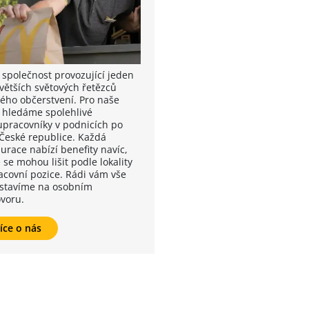
 společnost provozující jeden
jvětších světových řetězců
lého občerstvení. Pro naše
 hledáme spolehlivé
upracovníky v podnicích po
 České republice. Každá
urace nabízí benefity navíc,
 se mohou lišit podle lokality
racovní pozice. Rádi vám vše
stavíme na osobním
voru.
íce o nás