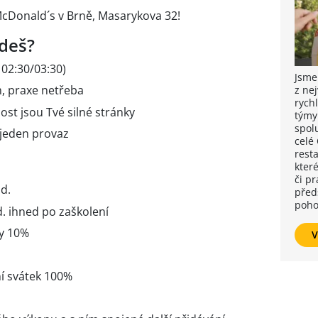
cDonald´s v Brně, Masarykova 32!
deš?
 02:30/03:30)
Jsme
, praxe netřeba
z ne
rych
st jsou Tvé silné stránky
týmy
spol
 jeden provaz
celé
resta
které
či p
d.
před
poho
. ihned po zaškolení
ny 10%
V
ní svátek 100%