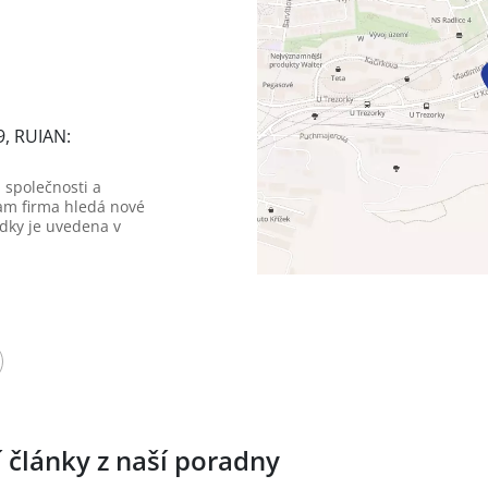
9, RUIAN:
 společnosti a
am firma hledá nové
dky je uvedena v
í články z naší poradny