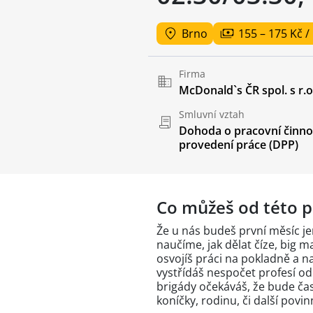
Brno
155 – 175 Kč /
Firma
McDonald`s ČR spol. s r.o
Smluvní vztah
Dohoda o pracovní činnos
provedení práce (DPP)
Co můžeš od této p
Že u nás budeš první měsíc jen
naučíme, jak dělat číze, big m
osvojíš práci na pokladně a n
vystřídáš nespočet profesí o
brigády očekáváš, že bude čas
koníčky, rodinu, či další povin