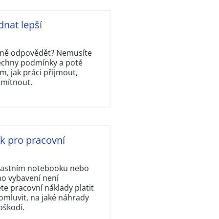
dnat lepší
rávně odpovědět? Nemusíte
šechny podmínky a poté
, jak práci přijmout,
dmítnout.
ok pro pracovní
vlastním notebooku nebo
ho vybavení není
e pracovní náklady platit
omluvit, na jaké náhrady
oškodí.