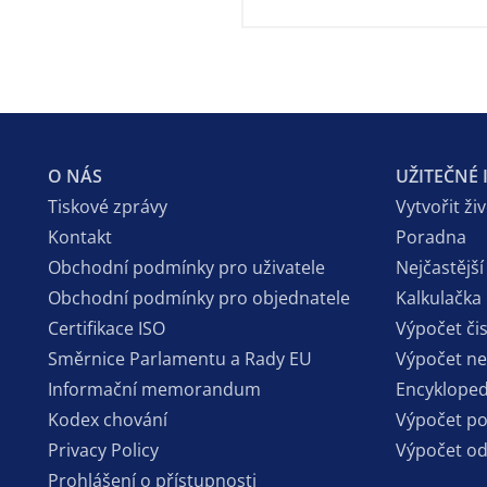
O NÁS
UŽITEČNÉ
Tiskové zprávy
Vytvořit ži
Kontakt
Poradna
Obchodní podmínky pro uživatele
Nejčastější
Obchodní podmínky pro objednatele
Kalkulačka
Certifikace ISO
Výpočet či
Směrnice Parlamentu a Rady EU
Výpočet n
Informační memorandum
Encykloped
Kodex chování
Výpočet p
Privacy Policy
Výpočet o
Prohlášení o přístupnosti