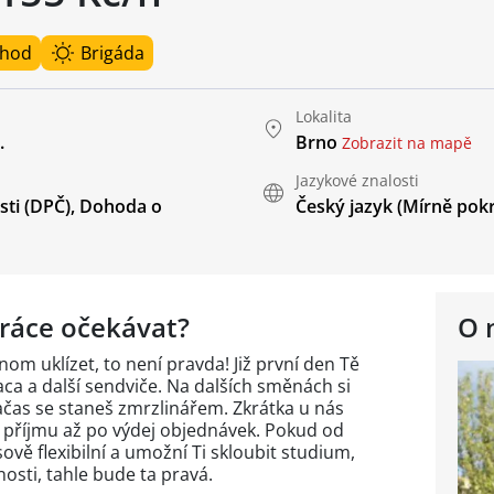
 hod
Brigáda
Lokalita
.
Brno
Zobrazit na mapě
Jazykové znalosti
ti (DPČ)
,
Dohoda o
Český jazyk
(Mírně pokr
ráce očekávat?
O 
om uklízet, to není pravda! Již první den Tě
aca a další sendviče. Na dalších směnách si
ačas se staneš zmrzlinářem. Zkrátka u nás
d příjmu až po výdej objednávek. Pokud od
ově flexibilní a umožní Ti skloubit studium,
nosti, tahle bude ta pravá.