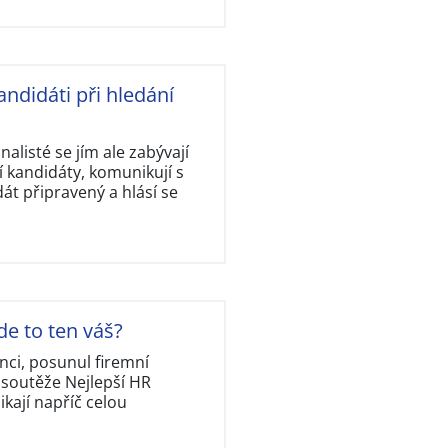
andidáti při hledání
nalisté se jím ale zabývají
 kandidáty, komunikují s
dát připravený a hlásí se
de to ten váš?
nci, posunul firemní
 soutěže Nejlepší HR
kají napříč celou