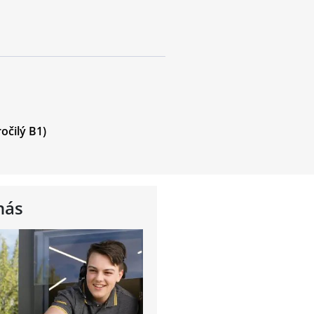
očilý B1)
nás