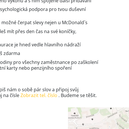
ho výkonu a s ním spojené další přidávání
psychologická podpora pro tvou duševní
je možné čerpat slevy nejen u McDonald´s
š mít přes den čas na své koníčky,
urace je hned vedle hlavního nádraží
eš zdarma
hodiny pro všechny zaměstnance po zaškolení
tní karty nebo penzijního spoření
piš nám o sobě pár slov a připoj svůj
j na čísle
Zobrazit tel. číslo
. Budeme se těšit.