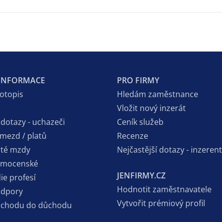
 INFORMACE
PRO FIRMY
votopis
Hledám zaměstnance
Vložit nový inzerát
 dotazy - uchazeči
Ceník služeb
 mezd / platů
Recenze
sté mzdy
Nejčastější dotazy - inzerent
emocenské
JENFIRMY.CZ
ie profesí
Hodnotit zaměstnavatele
odpory
Vytvořit prémiový profil
dchodu do důchodu