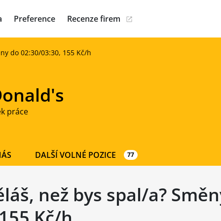
a
Preference
Recenze firem
ěny do 02:30/03:30, 155 Kč/h
onald's
ek práce
NÁS
DALŠÍ VOLNÉ POZICE
77
děláš, než bys spal/a? Smě
 155 Kč/h