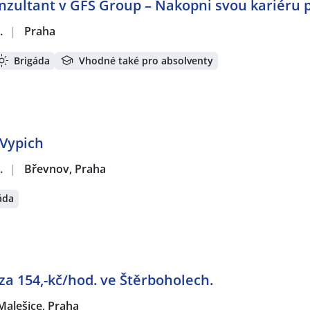
onzultant v GFS Group – Nakopni svou kariéru p
.
|
Praha
Brigáda
Vhodné také pro absolventy
 Vypich
.
|
Břevnov, Praha
áda
a 154,-kč/hod. ve Štěrboholech.
Malešice, Praha