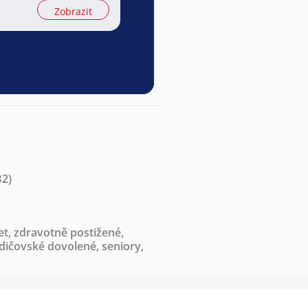
Zobrazit
B2)
et
,
zdravotně postižené
,
odičovské dovolené
,
seniory
,