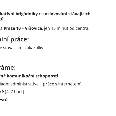
kativní brigádníky
na
oslovování stávajících
ků
.
na
Praze 10 – Vršovice
, jen 15 minut od centra.
lní práce:
e stávajícími zákazníky
váme:
rné komunikační schopnosti
ladní administrativa + práce s internetem)
ně
(4–7 hod.)
restů