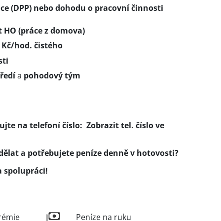
ce (DPP) nebo dohodu o pracovní činnosti
 HO (práce z domova)
Kč/hod. čistého
sti
ředí
a
pohodový tým
ujte na telefoní číslo:
Zobrazit tel. číslo
ve
ělat a potřebujete peníze denně v hotovosti?
 spolupráci!
rémie
Peníze na ruku