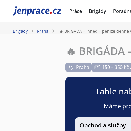
JenPráce.cz
Práce
Brigády
Poradn
Brigády
Praha
🔥 BRIGÁDA – ihned – peníze denně v
🔥 BRIGÁDA –
Praha
150 – 350 Kč 
Tahle nab
Máme pro v
Obchod a služby