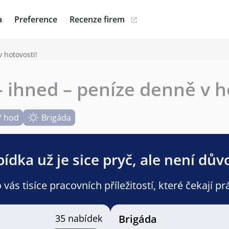
a
Preference
Recenze firem
 hotovosti!
 ihned – peníze denně v h
/ hod
Brigáda
ídka už je sice pryč, ale není dův
ás tisíce pracovních příležitostí, které čekají pr
35 nabídek
Brigáda