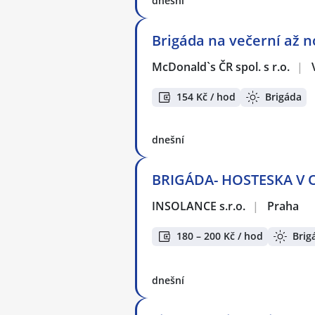
dnešní
Brigáda na večerní až n
McDonald`s ČR spol. s r.o.
|
154 Kč / hod
Brigáda
dnešní
BRIGÁDA- HOSTESKA V OC
INSOLANCE s.r.o.
|
Praha
180 – 200 Kč / hod
Brig
dnešní