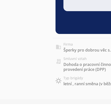
Firma
Šperky pro dobrou věc s.
Smluvní vztah
Dohoda o pracovní činnos
provedení práce (DPP)
Typ brigády
letní
,
ranní směna (v běž