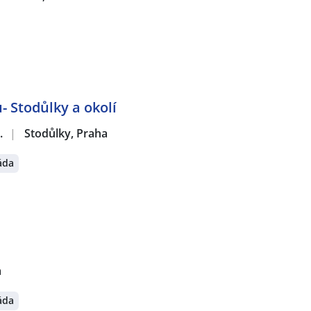
- Stodůlky a okolí
.
|
Stodůlky, Praha
áda
a
áda