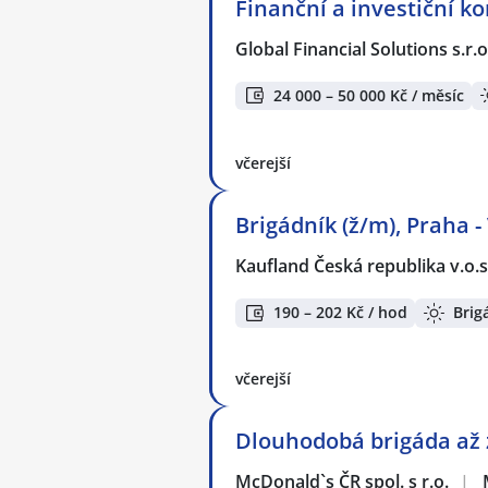
Finanční a investiční k
Global Financial Solutions s.r.o
24 000 – 50 000 Kč / měsíc
včerejší
Brigádník (ž/m), Praha -
Kaufland Česká republika v.o.s
190 – 202 Kč / hod
Brig
včerejší
Dlouhodobá brigáda až z
McDonald`s ČR spol. s r.o.
|