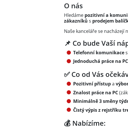
O nás
Hledáme
pozitivní a komuni
zákazníků
s
prodejem balíč
Naše kanceláře se nacházejí 
📌 Co bude Vaší náp
Telefonní komunikace
s
Jednoduchá práce na PC
✅ Co od Vás očeká
Pozitivní přístup
a
výbo
Znalost práce na PC
(zák
Minimálně 3 směny týd
Čistý výpis z rejstříku t
💰 Nabízíme: