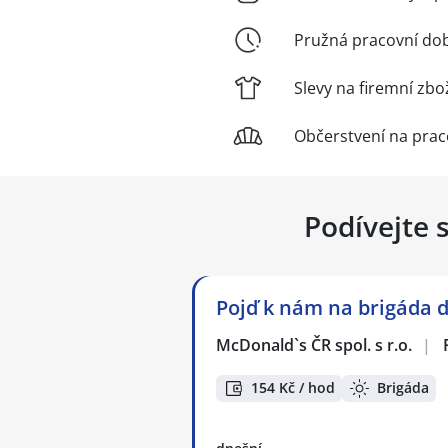
Pružná pracovní do
Slevy na firemní zbo
Občerstvení na praco
Podívejte 
Pojď k nám na brigáda d
McDonald`s ČR spol. s r.o.
|
154 Kč / hod
Brigáda