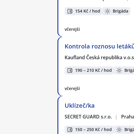
154 Kč / hod
Brigáda
včerejší
Kontrola roznosu letáků
Kaufland Česká republika v.o.s
190 – 210 Kč / hod
Brig
včerejší
Uklízeč/ka
SECRET GUARD s.r.o.
|
Prah
150 – 250 Kč / hod
Brig