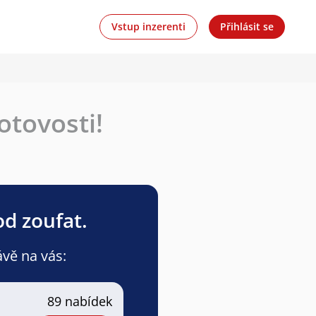
Vstup inzerenti
Přihlásit se
otovosti!
od zoufat.
ávě na vás:
89 nabídek