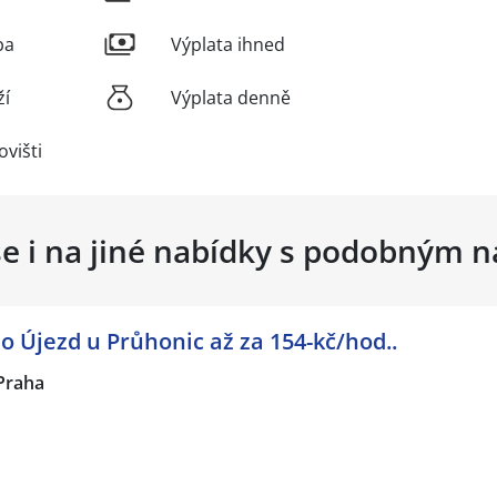
ba
Výplata ihned
ží
Výplata denně
višti
se i na jiné nabídky s podobným 
o Újezd u Průhonic až za 154-kč/hod..
Praha