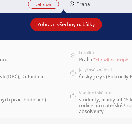
Praha
Zobrazit
Zobrazit všechny nabídky
Lokalita
r.o.
Praha
Zobrazit na mapě
Jazykové znalosti
ti (DPČ)
,
Dohoda o
Český jazyk
(Pokročilý 
Vhodné také pro
ných prac. hodinách)
studenty
,
osoby od 15 l
rodiče na mateřské / r
absolventy