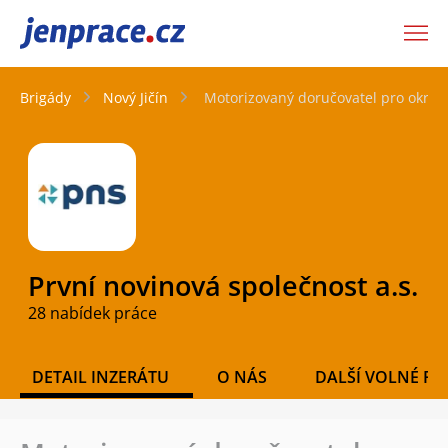
JenPráce.cz
Brigády
Nový Jičín
Motorizovaný doručovatel pro okres 
První novinová společnost a.s.
28 nabídek práce
DETAIL INZERÁTU
O NÁS
DALŠÍ VOLNÉ PO