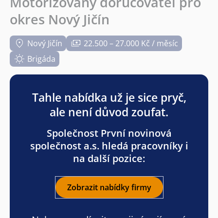
Motorizovaný doručovatel pro
okres Nový Jičín
Nový Jičín
22.500 – 27.000 Kč / měsíc
Brigáda
Tahle nabídka už je sice pryč,
ale není důvod zoufat.
Společnost První novinová
společnost a.s. hledá pracovníky i
na další pozice:
Zobrazit nabídky firmy