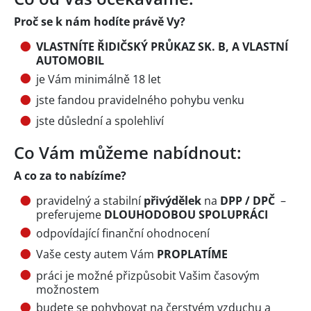
Proč se k nám hodíte právě Vy?
VLASTNÍTE ŘIDIČSKÝ PRŮKAZ SK. B, A VLASTNÍ
AUTOMOBIL
je Vám minimálně 18 let
jste fandou pravidelného pohybu venku
jste důslední a spolehliví
Co Vám můžeme nabídnout:
A co za to nabízíme?
pravidelný a stabilní
přivýdělek
na
DPP / DPČ
–
preferujeme
DLOUHODOBOU SPOLUPRÁCI
odpovídající finanční ohodnocení
Vaše cesty autem Vám
PROPLATÍME
práci je možné přizpůsobit Vašim časovým
možnostem
budete se pohybovat na čerstvém vzduchu a