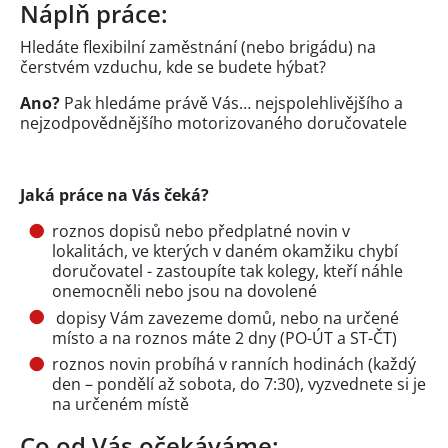
Náplň práce:
Hledáte flexibilní zaměstnání (nebo brigádu) na
čerstvém vzduchu, kde se budete hýbat?
Ano?
Pak hledáme právě Vás… nejspolehlivějšího a
nejzodpovědnějšího motorizovaného doručovatele
Jaká práce na Vás čeká?
roznos dopisů nebo předplatné novin v
lokalitách, ve kterých v daném okamžiku chybí
doručovatel - zastoupíte tak kolegy, kteří náhle
onemocněli nebo jsou na dovolené
dopisy Vám zavezeme domů, nebo na určené
místo a na roznos máte 2 dny (PO-ÚT a ST-ČT)
roznos novin probíhá v ranních hodinách (každý
den – pondělí až sobota, do 7:30), vyzvednete si je
na určeném místě
Co od Vás očekáváme: