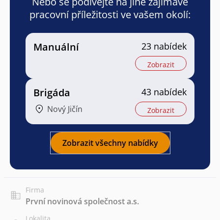
Nebo se podívejte na jiné zajímavé
pracovní příležitosti ve vašem okolí:
Manuální
23 nabídek
Zobrazit
Brigáda
43 nabídek
Nový Jičín
Zobrazit
Zobrazit všechny nabídky
Firma
První novinová společnost a.s.
Lokalita