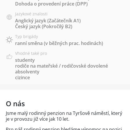
Dohoda o provedení práce (DPP)
Jazykové znalosti
Anglický jazyk
(Začátečník A1)
Český jazyk
(Pokročilý B2)
Typ brigády
ranní směna (v běžných prac. hodinách)
Vhodné také pro
studenty
rodiče na mateřské / rodičovské dovolené
absolventy
cizince
O nás
Jsme malý rodinný penzion na Tyršově náměstí, který
je v provozu již více jak 10 let.
Pro náš rodinný penzion hledáme výpomoc na pozici