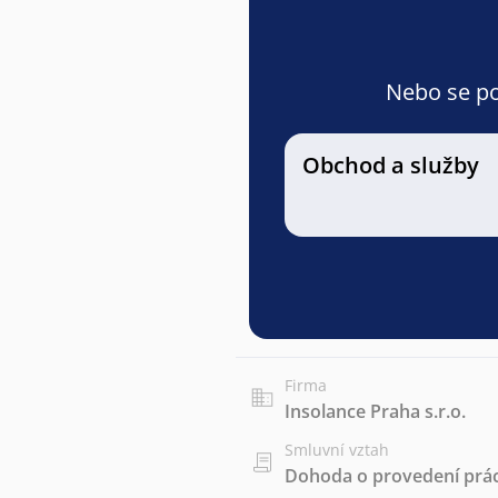
Nebo se pod
Obchod a služby
Firma
Insolance Praha s.r.o.
Smluvní vztah
Dohoda o provedení prác