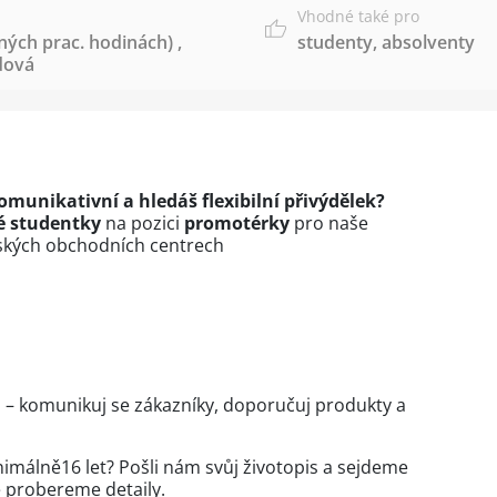
Vhodné také pro
ných prac. hodinách)
,
studenty
,
absolventy
dová
komunikativní a hledáš flexibilní přivýdělek?
é studentky
na pozici
promotérky
pro naše
ských obchodních centrech
 – komunikuj se zákazníky, doporučuj produkty a
inimálně16 let? Pošli nám svůj životopis a sejdeme
 probereme detaily.