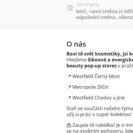
Typ brigády
letní
,
ranní směna (v běž
odpolední směna
,
víken
O nás
Baví tě svět kosmetiky, jsi 
Hledáme
šikovné a energick
beauty pop-up stores
v praž
📍 Westfield Černý Most
📍 Metropole Zličín
📍 Westfield Chodov a jiné
Staň se součástí našeho týmu
užij si práci v super kolektivu!
📩 Zaujala tě nabídka? Je ti m
se na osobním pohovoru, kde