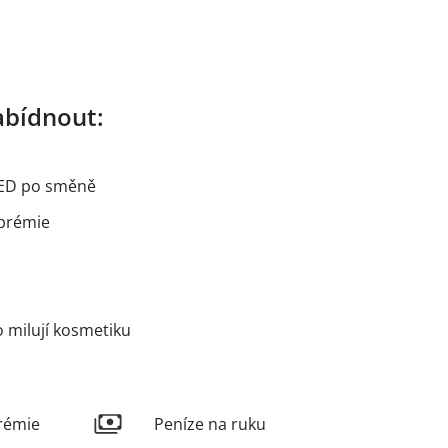
bídnout:
NED po směně
 prémie
co milují kosmetiku
rémie
Peníze na ruku