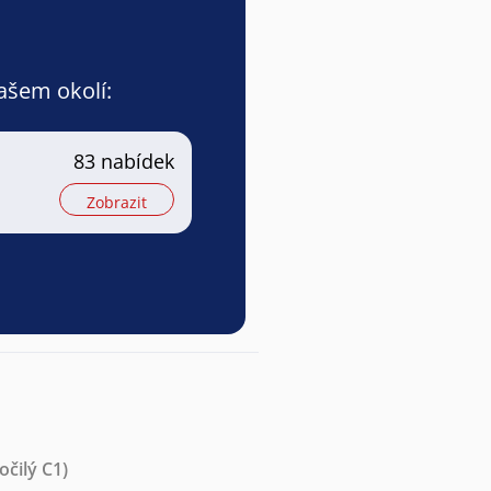
vašem okolí:
83 nabídek
Zobrazit
očilý C1)