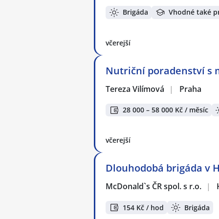
Brigáda
Vhodné také p
včerejší
Nutriční poradenství s 
Tereza Vilímová
|
Praha
28 000 – 58 000 Kč / měsíc
včerejší
Dlouhodobá brigáda v Ho
McDonald`s ČR spol. s r.o.
|
154 Kč / hod
Brigáda