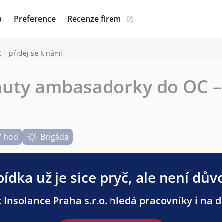
a
Preference
Recenze firem
– přidej se k nám!
uty ambasadorky do OC – 
/ hod
Brigáda
ídka už je sice pryč, ale není dův
 Insolance Praha s.r.o. hledá pracovníky i na da