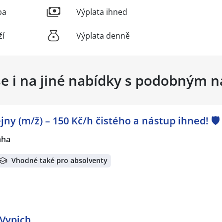
ba
Výplata ihned
ží
Výplata denně
se i na jiné nabídky s podobným 
ny (m/ž) – 150 Kč/h čistého a nástup ihned! 🛡️
aha
Vhodné také pro absolventy
 Vypich