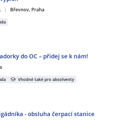
.
|
Břevnov, Praha
áda
orky do OC – přidej se k nám!
a
áda
Vhodné také pro absolventy
igádníka - obsluha čerpací stanice