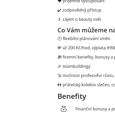
❤️ příjemné vystupování
✔️ zodpovědný přístup
💄 zájem o beauty svět
Co Vám můžeme na
🕘 flexibilní plánování směn
💸 až 200 Kč/hod, výplata IH
🎁 firemní benefity, bonusy a
🎉 teambuildingy
🚀 možnost profesního růstu
👭 přátelský kolektiv slečen, 
Benefity
Finanční bonusy a p