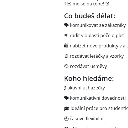
Těšíme se na tebe! 🌸
Co budeš dělat:
🗣️ komunikovat se zákazníky
💬 radit v oblasti péče o pleť
🛍️ nabízet nové produkty v a
📄 rozdávat letáčky a vzorky
😊 rozdávat úsměvy
Koho hledáme:
💃 aktivní uchazečky
🗣️ komunikativní dovednosti
🎓 ideální práce pro studentk
🕘 časově flexibilní