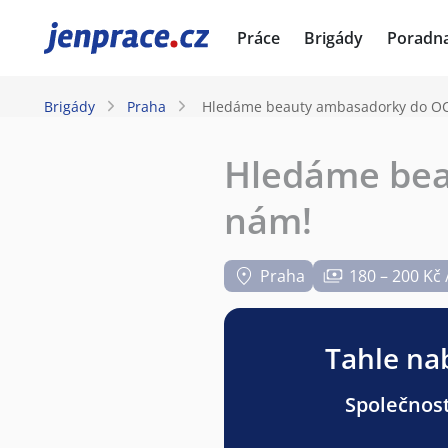
JenPráce.cz
Práce
Brigády
Poradn
Brigády
Praha
Hledáme beauty ambasadorky do OC 
Hledáme bea
nám!
Praha
180 – 200 Kč 
Tahle nab
Společnost