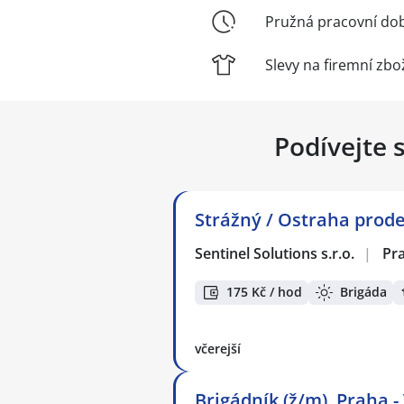
Pružná pracovní do
Slevy na firemní zbo
Podívejte 
Strážný / Ostraha prodej
Sentinel Solutions s.r.o.
|
Pr
175 Kč / hod
Brigáda
včerejší
Brigádník (ž/m), Praha -