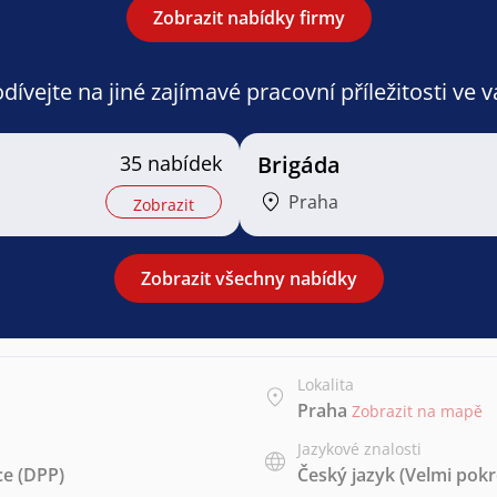
Zobrazit nabídky firmy
ívejte na jiné zajímavé pracovní příležitosti ve 
35 nabídek
Brigáda
Praha
Zobrazit
Zobrazit všechny nabídky
Lokalita
Praha
Zobrazit na mapě
Jazykové znalosti
e (DPP)
Český jazyk
(Velmi pokr