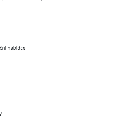
kční nabídce
y