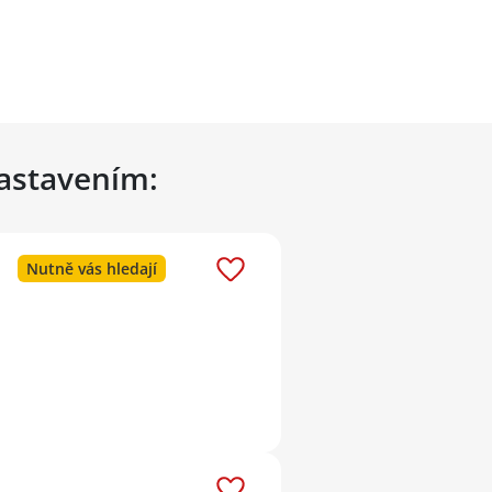
nastavením:
Nutně vás hledají