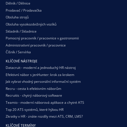
Dělník / Dělnice
Prodavač / Prodavačka
Obsluha strojů
Obsluha vysokozdvižných vozíků
Skladník / Skladnice
Pomocný pracovník / pracovnice v gastronomii
Administrativní pracovník / pracovnice
Číšník / Servírka
KLÍČOVÉ NÁSTROJE
Datacruit - moderní a jednoduchý HR nástroj
Efektivní nábor s jenHunter: krok za krokem
Jak vybrat vhodný personální informační systém
Recru - cesta k efektivním náborům
Recruitis - chytrý náborový software
Teamio - moderní náborová aplikace a chytré ATS
Top 20 ATS systémů, které hýbou HR
Zkratky v HR - znáte rozdíly mezi ATS, CRM, LMS?
KLÍČOVÉ TERMÍNY