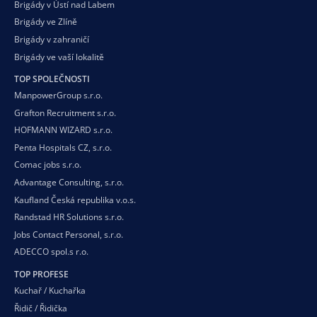
Brigády v Ústí nad Labem
Brigády ve Zlíně
Brigády v zahraničí
Brigády ve vaší
lokalitě
TOP SPOLEČNOSTI
ManpowerGroup s.r.o.
Grafton Recruitment s.r.o.
HOFMANN WIZARD s.r.o.
Penta Hospitals CZ, s.r.o.
Comac jobs s.r.o.
Advantage Consulting, s.r.o.
Kaufland Česká republika v.o.s.
Randstad HR Solutions s.r.o.
Jobs Contact Personal, s.r.o.
ADECCO spol.s r.o.
TOP PROFESE
Kuchař / Kuchařka
Řidič / Řidička