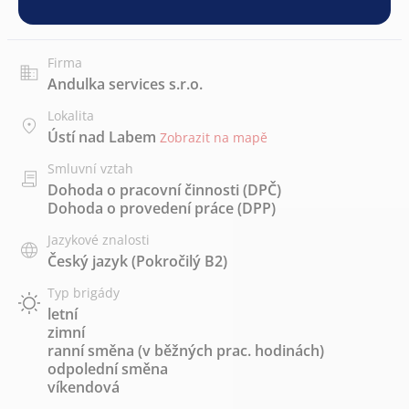
Firma
Andulka services s.r.o.
Lokalita
Ústí nad Labem
Zobrazit na mapě
Smluvní vztah
Dohoda o pracovní činnosti (DPČ)
Dohoda o provedení práce (DPP)
Jazykové znalosti
Český jazyk
(Pokročilý B2)
Typ brigády
letní
zimní
ranní směna (v běžných prac. hodinách)
odpolední směna
víkendová