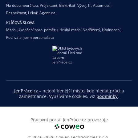
Na dobu neurčitou
,
Projektant
,
Elektrikář
,
Vývoj
,
IT
,
Automobil
,
Bezpečnost
,
Lékař
,
Agentura
KLÍČOVÁ SLOVA
Mzda
,
Ukončení prac. poměru
,
Hrubá mzda
,
Nadřízený
,
Hodnocení
,
Pochvala
,
Jsem personalista
JenPráce.cz
– nejoblíbenější místo, kde hledat práci a
zaměstnance. Využíváme cookies, viz
podmínky
.
Pracovní portál JenPráce.cz provozuje
© 2016–2026 Coweo Technologies s.r.o.,