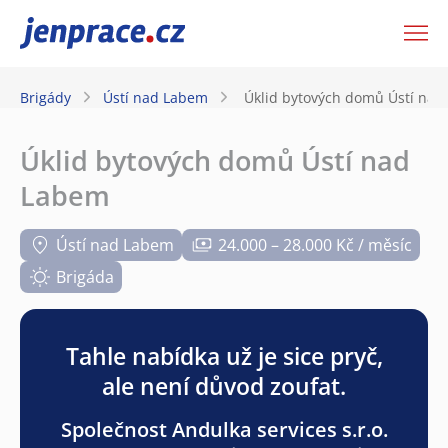
JenPráce.cz
Brigády
Ústí nad Labem
Úklid bytových domů Ústí na
Úklid bytových domů Ústí nad
Labem
Ústí nad Labem
24.000 – 28.000 Kč / měsíc
Brigáda
Tahle nabídka už je sice pryč,
ale není důvod zoufat.
Společnost Andulka services s.r.o.