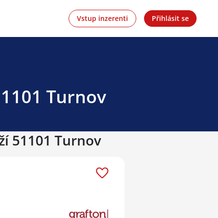
Vstup inzerenti
Přihlásit se
 51101 Turnov
eží 51101 Turnov