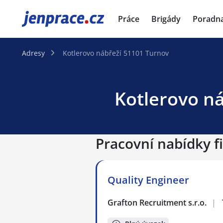
JenPráce.cz
Práce
Brigády
Poradn
Adresy
Kotlerovo nábřeží 51101 Turnov
Kotlerovo ná
Pracovní nabídky f
Quality Engineer
Grafton Recruitment s.r.o.
|