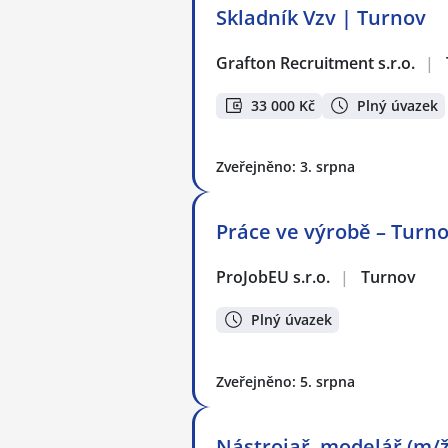
Skladník Vzv | Turnov
Grafton Recruitment s.r.o.
|
33 000 Kč
Plný úvazek
Zveřejněno: 3. srpna
Práce ve výrobě – Turno
ProJobEU s.r.o.
|
Turnov
Plný úvazek
Zveřejněno: 5. srpna
Nástrojař, modelář (m/ž