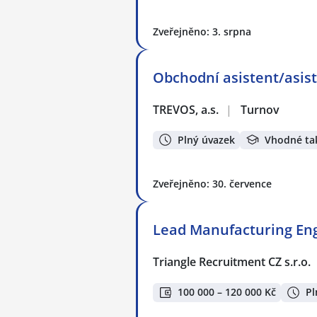
Zveřejněno: 3. srpna
Obchodní asistent/asis
TREVOS, a.s.
|
Turnov
Plný úvazek
Vhodné ta
Zveřejněno: 30. července
Lead Manufacturing En
Triangle Recruitment CZ s.r.o.
100 000 – 120 000 Kč
Pl