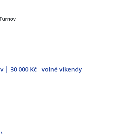
Turnov
v │ 30 000 Kč - volné víkendy
)