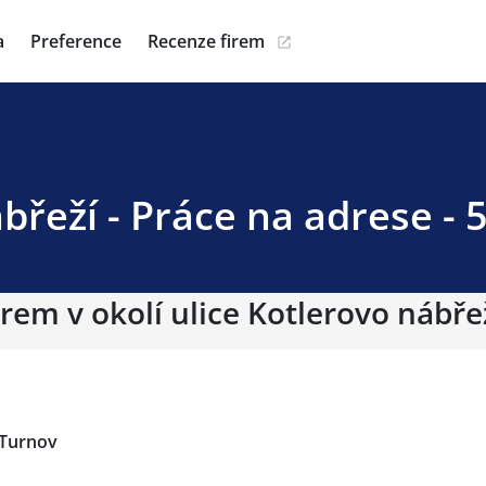
a
Preference
Recenze firem
břeží - Práce na adrese -
irem v okolí ulice Kotlerovo nábř
Turnov