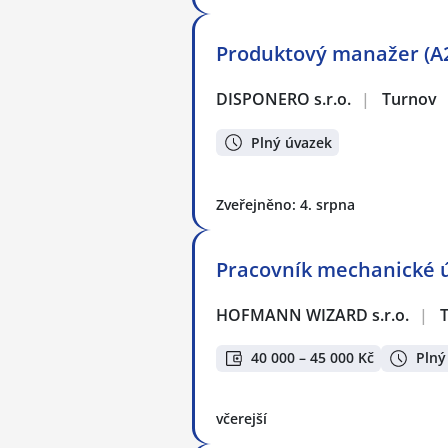
Produktový manažer (A
DISPONERO s.r.o.
|
Turnov
Plný úvazek
Zveřejněno: 4. srpna
Pracovník mechanické ú
HOFMANN WIZARD s.r.o.
|
40 000 – 45 000 Kč
Plný
včerejší