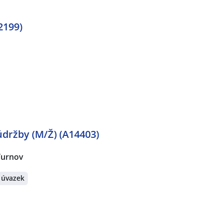
2199)
držby (M/Ž) (A14403)
Turnov
 úvazek