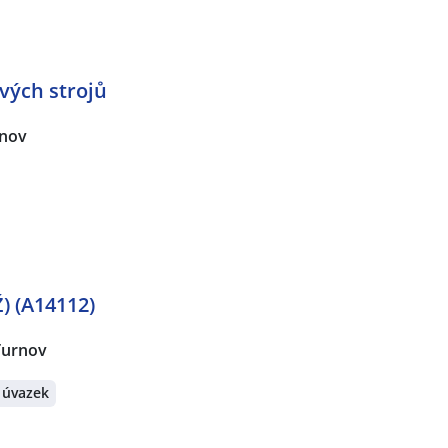
vých strojů
nov
) (A14112)
Turnov
 úvazek