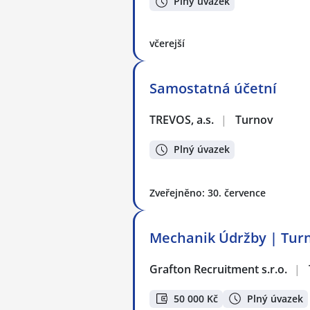
Plný úvazek
včerejší
Samostatná účetní
TREVOS, a.s.
|
Turnov
Plný úvazek
Zveřejněno: 30. července
Mechanik Údržby | Tur
Grafton Recruitment s.r.o.
|
50 000 Kč
Plný úvazek