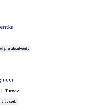
tentka
ké pro absolventy
gineer
|
Turnov
ný úvazek