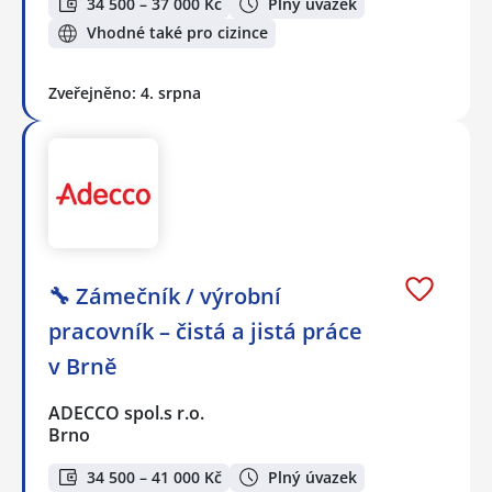
34 500 – 37 000 Kč
Plný úvazek
Vhodné také pro cizince
Zveřejněno: 4. srpna
🔧 Zámečník / výrobní
pracovník – čistá a jistá práce
v Brně
ADECCO spol.s r.o.
Brno
34 500 – 41 000 Kč
Plný úvazek