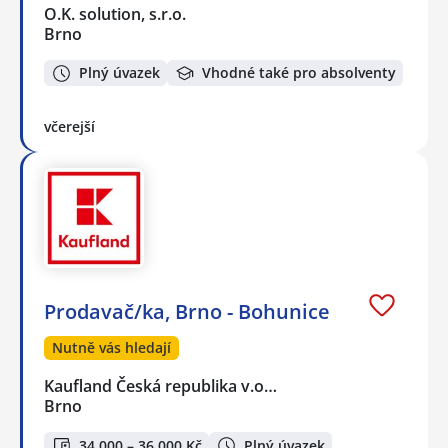
O.K. solution, s.r.o.
Brno
Plný úvazek
Vhodné také pro absolventy
včerejší
Prodavač/ka, Brno - Bohunice
Nutně vás hledají
Kaufland Česká republika v.o…
Brno
34 000 – 36 000 Kč
Plný úvazek