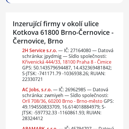
Inzerující firmy v okolí ulice
Kotkova 61800 Brno-Černovice -
Černovice, Brno
2H Service s.r.o.
— IČ: 27164080 — Datová
schránka: jpydmig — Sídlo společnosti:
Křivenická 444/33, 18100 Praha 8 - Čimice
GPS: 50.143579694487, 14.432369481842;
S-JTSK: -741171.79 -1036938.26; RUIAN:
22330721
AC Jobs, s.r.o.
— IČ: 26962985 — Datová
schránka: zwmiyeh — Sídlo společnosti:
Orlí 708/36, 60200 Brno - Brno-město
GPS:
49.194550833709, 16.614018884979; S-
JTSK: -597732.33 -1160861.93; RUIAN:
28324412
ARAMARK, s.r.o.
— IČ: 45794707 — Datová