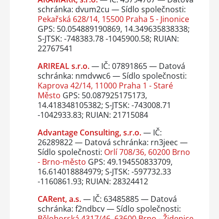
schránka: dvum2cu — Sídlo společnosti:
Pekařská 628/14, 15500 Praha 5 - Jinonice
GPS: 50.054889190869, 14.349635838338;
S-JTSK: -748383.78 -1045900.58; RUIAN:
22767541
ARIREAL s.r.o.
— IČ: 07891865 — Datová
schránka: nmdvwc6 — Sídlo společnosti:
Kaprova 42/14, 11000 Praha 1 - Staré
Město
GPS: 50.087925175173,
14.418348105382; S-JTSK: -743008.71
-1042933.83; RUIAN: 21715084
Advantage Consulting, s.r.o.
— IČ:
26289822 — Datová schránka: rn3jeec —
Sídlo společnosti:
Orlí 708/36, 60200 Brno
- Brno-město
GPS: 49.194550833709,
16.614018884979; S-JTSK: -597732.33
-1160861.93; RUIAN: 28324412
CARent, a.s.
— IČ: 63485885 — Datová
schránka: f2ndbcv — Sídlo společnosti:
Bělohorská 4317/46, 63600 Brno - Židenice