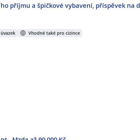
ního příjmu a špičkové vybavení, příspěvek na
 úvazek
Vhodné také pro cizince
nt - Mzda až 90 000 Kč