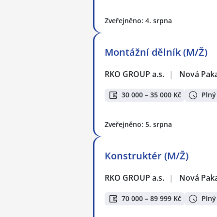
Zveřejněno: 4. srpna
Montážní dělník (M/Ž)
RKO GROUP a.s.
|
Nová Pak
30 000 – 35 000 Kč
Plný
Zveřejněno: 5. srpna
Konstruktér (M/Ž)
RKO GROUP a.s.
|
Nová Pak
70 000 – 89 999 Kč
Plný