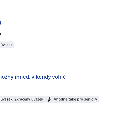
)
a
 úvazek
 možný ihned, víkendy volné
 úvazek, Zkrácený úvazek
Vhodné také pro seniory