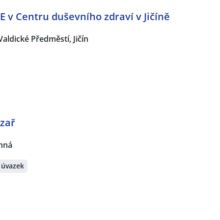
v Centru duševního zdraví v Jičíně
Valdické Předměstí, Jičín
ézař
nná
 úvazek