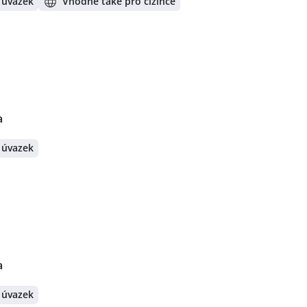
 úvazek
Vhodné také pro cizince
a
 úvazek
a
 úvazek