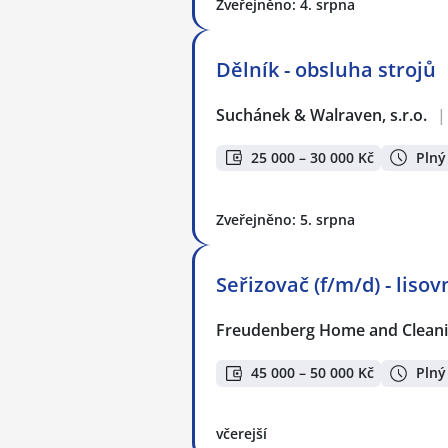
Zveřejněno: 4. srpna
Dělník - obsluha strojů
Suchánek & Walraven, s.r.o.
|
25 000 – 30 000 Kč
Plný
Zveřejněno: 5. srpna
Seřizovač (f/m/d) - liso
Freudenberg Home and Cleanin
45 000 – 50 000 Kč
Plný
včerejší