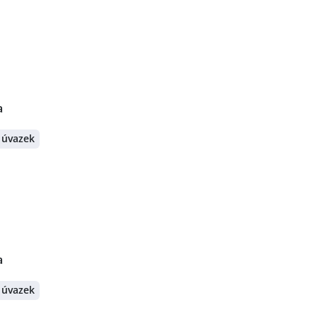
a
 úvazek
a
 úvazek