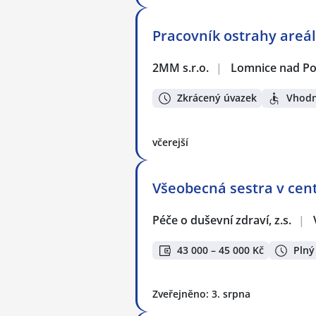
Pracovník ostrahy areál
2MM s.r.o.
|
Lomnice nad P
Zkrácený úvazek
Vhodn
včerejší
Všeobecná sestra v cent
Péče o duševní zdraví, z.s.
|
43 000 – 45 000 Kč
Plný
Zveřejněno: 3. srpna