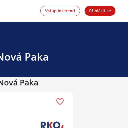
Vstup inzerenti
Přihlásit se
 Nová Paka
 Nová Paka