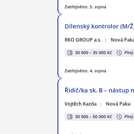
Zveřejněno: 5. srpna
Dílenský kontrolor (M/Ž
RKO GROUP a.s.
|
Nová Pak
30 000 – 35 000 Kč
Plný
Zveřejněno: 4. srpna
Řidič/ka sk. B – nástup
Vojtěch Kazda
|
Nová Paka
30 000 – 50 000 Kč
Plný