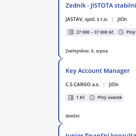
Zedník - JISTOTA stabil
JASTAV, spol. s r.o.
|
Jičín
27 000 – 37 000 Kč
Plný
Zveřejněno: 5. srpna
Key Account Manager
C.S.CARGO a.s.
|
Jičín
1 Kč
Plný úvazek
dnešní
Junior finanční konzulta