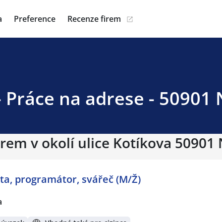
a
Preference
Recenze firem
- Práce na adrese - 50901
irem v okolí ulice Kotíkova 50901
ta, programátor, svářeč (M/Ž)
a