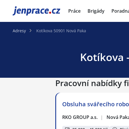
JenPráce.cz
Práce
Brigády
Poradn
Adresy
Kotíkova 50901 Nová Paka
Kotíkova 
Pracovní nabídky f
Obsluha svářecího robo
RKO GROUP a.s.
|
Nová Pak