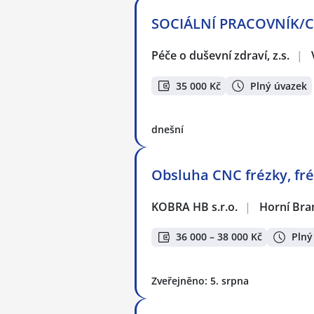
SOCIÁLNÍ PRACOVNÍK/CE 
Péče o duševní zdraví, z.s.
|
35 000 Kč
Plný úvazek
dnešní
Obsluha CNC frézky, fr
KOBRA HB s.r.o.
|
Horní Bra
36 000 – 38 000 Kč
Plný
Zveřejněno: 5. srpna