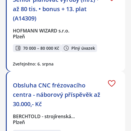
až 80 tis. • bonus + 13. plat
(A14309)
HOFMANN WIZARD s.r.o.
Plzeň
70 000 – 80 000 Kč
Plný úvazek
Zveřejněno: 6. srpna
Obsluha CNC frézovacího
centra - náborový příspěvěk až
30.000,- Kč
BERCHTOLD - strojírenská…
Plzeň