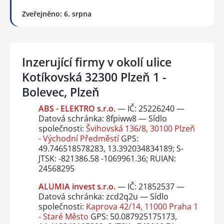
Zveřejněno: 6. srpna
Inzerující firmy v okolí ulice
Kotíkovská 32300 Plzeň 1 -
Bolevec, Plzeň
ABS - ELEKTRO s.r.o.
— IČ: 25226240 —
Datová schránka: 8fpiww8 — Sídlo
společnosti:
Švihovská 136/8, 30100 Plzeň
- Východní Předměstí
GPS:
49.746518578283, 13.392034834189; S-
JTSK: -821386.58 -1069961.36; RUIAN:
24568295
ALUMIA invest s.r.o.
— IČ: 21852537 —
Datová schránka: zcd2q2u — Sídlo
společnosti:
Kaprova 42/14, 11000 Praha 1
- Staré Město
GPS: 50.087925175173,