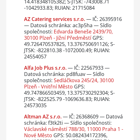
14.418348105382; S-JTSK: -743008.71
-1042933.83; RUIAN: 21715084
AZ Catering services s.r.o.
— IČ: 26395916
— Datová schránka: ac3p5ha — Sídlo
společnosti:
Edvarda Beneše 2439/70,
30100 Plzeň - Jižní Předměstí
GPS:
49.726470537825, 13.376750691126; S-
JTSK: -822810.38 -1072000.49; RUIAN:
24554057
Alfa Job Plus s.r.o.
— IČ: 22567933 —
Datová schránka: pd8fuav — Sídlo
společnosti:
Sedláčkova 245/24, 30100
Plzeň - Vnitřní Město
GPS:
49.747866503459, 13.375730292304; S-
JTSK: -822525.79 -1069636.83; RUIAN:
24573035
Altman AZ s.r.o.
— IČ: 26368609 — Datová
schránka: f3tk2ti — Sídlo společnosti:
Václavské náměstí 788/30, 11000 Praha 1 -
Nové Město
GPS: 50.082434172396,