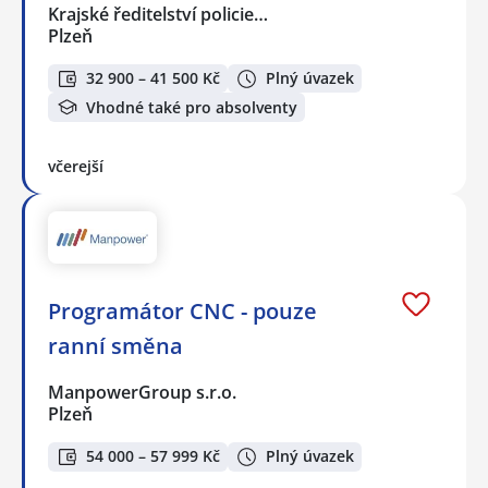
Krajské ředitelství policie…
Plzeň
32 900 – 41 500 Kč
Plný úvazek
Vhodné také pro absolventy
včerejší
Programátor CNC - pouze
ranní směna
ManpowerGroup s.r.o.
Plzeň
54 000 – 57 999 Kč
Plný úvazek