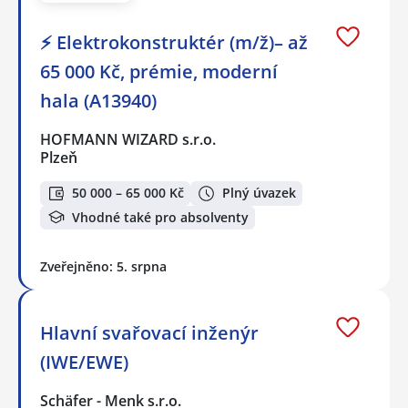
⚡ Elektrokonstruktér (m/ž)– až
65 000 Kč, prémie, moderní
hala (A13940)
HOFMANN WIZARD s.r.o.
Plzeň
50 000 – 65 000 Kč
Plný úvazek
Vhodné také pro absolventy
Zveřejněno: 5. srpna
Hlavní svařovací inženýr
(IWE/EWE)
Schäfer - Menk s.r.o.