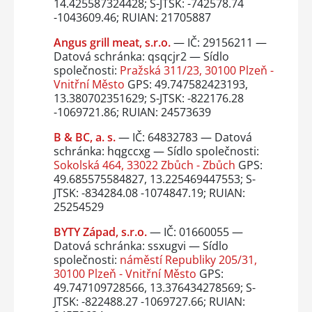
14.425587324428; S-JTSK: -742578.74
-1043609.46; RUIAN: 21705887
Angus grill meat, s.r.o.
— IČ: 29156211 —
Datová schránka: qsqcjr2 — Sídlo
společnosti:
Pražská 311/23, 30100 Plzeň -
Vnitřní Město
GPS: 49.747582423193,
13.380702351629; S-JTSK: -822176.28
-1069721.86; RUIAN: 24573639
B & BC, a. s.
— IČ: 64832783 — Datová
schránka: hqgccxg — Sídlo společnosti:
Sokolská 464, 33022 Zbůch - Zbůch
GPS:
49.685575584827, 13.225469447553; S-
JTSK: -834284.08 -1074847.19; RUIAN:
25254529
BYTY Západ, s.r.o.
— IČ: 01660055 —
Datová schránka: ssxugvi — Sídlo
společnosti:
náměstí Republiky 205/31,
30100 Plzeň - Vnitřní Město
GPS:
49.747109728566, 13.376434278569; S-
JTSK: -822488.27 -1069727.66; RUIAN: