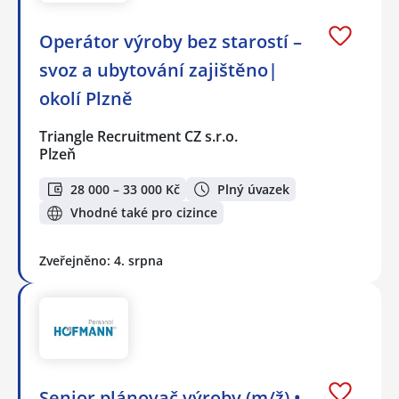
Operátor výroby bez starostí –
svoz a ubytování zajištěno|
okolí Plzně
Triangle Recruitment CZ s.r.o.
Plzeň
28 000 – 33 000 Kč
Plný úvazek
Vhodné také pro cizince
Zveřejněno: 4. srpna
Senior plánovač výroby (m/ž) •