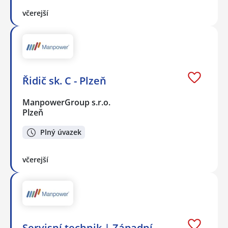
včerejší
Řidič sk. C - Plzeň
ManpowerGroup s.r.o.
Plzeň
Plný úvazek
včerejší
Servisní technik | Západní