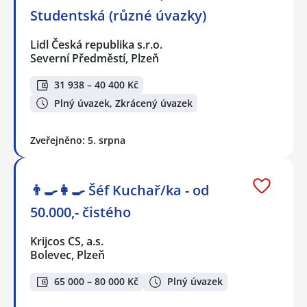
Studentská (různé úvazky)
Lidl Česká republika s.r.o.
Severní Předměstí, Plzeň
31 938 – 40 400 Kč
Plný úvazek, Zkrácený úvazek
Zveřejněno: 5. srpna
👨‍🍳👩‍🍳​​​​​​​ Šéf Kuchař/ka - od
50.000,- čistého
Krijcos CS, a.s.
Bolevec, Plzeň
65 000 – 80 000 Kč
Plný úvazek