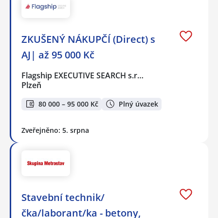
ZKUŠENÝ NÁKUPČÍ (Direct) s
AJ| až 95 000 Kč
Flagship EXECUTIVE SEARCH s.r…
Plzeň
80 000 – 95 000 Kč
Plný úvazek
Zveřejněno: 5. srpna
Stavební technik/
čka/laborant/ka - betony,