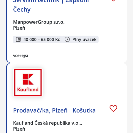
Čechy
ManpowerGroup s.r.o.
Plzeň
40 000 – 65 000 Kč
Plný úvazek
včerejší
Prodavač/ka, Plzeň - Košutka
Kaufland Česká republika v.o…
Plzeň