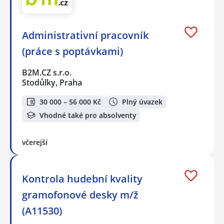
Administrativní pracovník
(práce s poptávkami)
B2M.CZ s.r.o.
Stodůlky, Praha
30 000 – 56 000 Kč
Plný úvazek
Vhodné také pro absolventy
včerejší
Kontrola hudební kvality
gramofonové desky️ m/ž
(A11530)