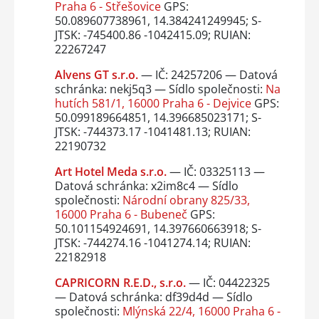
Praha 6 - Střešovice
GPS:
50.089607738961, 14.384241249945; S-
JTSK: -745400.86 -1042415.09; RUIAN:
22267247
Alvens GT s.r.o.
— IČ: 24257206 — Datová
schránka: nekj5q3 — Sídlo společnosti:
Na
hutích 581/1, 16000 Praha 6 - Dejvice
GPS:
50.099189664851, 14.396685023171; S-
JTSK: -744373.17 -1041481.13; RUIAN:
22190732
Art Hotel Meda s.r.o.
— IČ: 03325113 —
Datová schránka: x2im8c4 — Sídlo
společnosti:
Národní obrany 825/33,
16000 Praha 6 - Bubeneč
GPS:
50.101154924691, 14.397660663918; S-
JTSK: -744274.16 -1041274.14; RUIAN:
22182918
CAPRICORN R.E.D., s.r.o.
— IČ: 04422325
— Datová schránka: df39d4d — Sídlo
společnosti:
Mlýnská 22/4, 16000 Praha 6 -