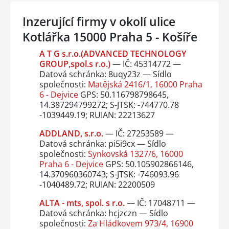
Inzerující firmy v okolí ulice
Kotlářka 15000 Praha 5 - Košíře
A T G s.r.o.(ADVANCED TECHNOLOGY
GROUP,spol.s r.o.)
— IČ: 45314772 —
Datová schránka: 8uqy23z — Sídlo
společnosti:
Matějská 2416/1, 16000 Praha
6 - Dejvice
GPS: 50.116798798645,
14.387294799272; S-JTSK: -744770.78
-1039449.19; RUIAN: 22213627
ADDLAND, s.r.o.
— IČ: 27253589 —
Datová schránka: pi5i9cx — Sídlo
společnosti:
Synkovská 1327/6, 16000
Praha 6 - Dejvice
GPS: 50.105902866146,
14.370960360743; S-JTSK: -746093.96
-1040489.72; RUIAN: 22200509
ALTA - mts, spol. s r.o.
— IČ: 17048711 —
Datová schránka: hcjzczn — Sídlo
společnosti:
Za Hládkovem 973/4, 16900