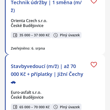
Technik údržby | 1 směna (m/
ž)
Orienta Czech s.r.o.
České Budějovice
35 000 – 37 000 Kč
Plný úvazek
Zveřejněno: 6. srpna
Stavbyvedoucí (m/ž) | až 70
000 Kč + příplatky | Jižní Čechy
🚗
Euro-asfalt s.r.o.
České Budějovice
65 000 – 70 000 Kč
Plný úvazek