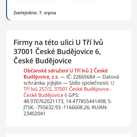
Zveřejněno: 7. srpna
Firmy na této ulici U Tří lvů
37001 České Budějovice 6,
České Budějovice
Občanské sdružení U Tří lvů 2 České
Budějovice, z.s.
— IČ: 22665684 — Datová
schránka: jrjbj6n — Sídlo společnosti:
U
Tří lvů 257/2, 37001 České Budějovice -
České Budějovice 6
GPS:
48.970762021173, 14.477855441498; S-
JTSK: -755632.93 -1166608.26; RUIAN:
23402041