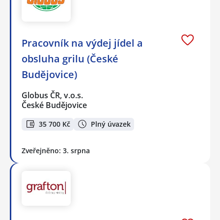
Pracovník na výdej jídel a
obsluha grilu (České
Budějovice)
Globus ČR, v.o.s.
České Budějovice
35 700 Kč
Plný úvazek
Zveřejněno: 3. srpna