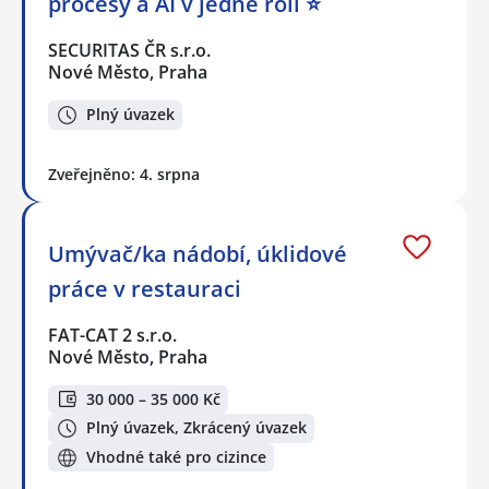
procesy a AI v jedné roli ⭐
SECURITAS ČR s.r.o.
Nové Město, Praha
Plný úvazek
Zveřejněno: 4. srpna
Umývač/ka nádobí, úklidové
práce v restauraci
FAT-CAT 2 s.r.o.
Nové Město, Praha
30 000 – 35 000 Kč
Plný úvazek, Zkrácený úvazek
Vhodné také pro cizince