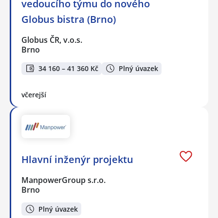
vedoucího týmu do nového
Globus bistra (Brno)
Globus ČR, v.o.s.
Brno
34 160 – 41 360 Kč
Plný úvazek
včerejší
Hlavní inženýr projektu
ManpowerGroup s.r.o.
Brno
Plný úvazek