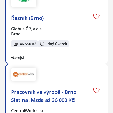
Řezník (Brno)
Globus ČR, v.o.s.
Brno
46 550 Kč
Plný úvazek
včerejší
Pracovník ve výrobě - Brno
Slatina. Mzda až 36 000 Kč!
CentralWork s.r.o.