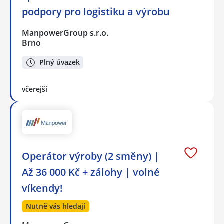
podpory pro logistiku a výrobu
ManpowerGroup s.r.o.
Brno
Plný úvazek
včerejší
Operátor výroby (2 směny) |
Až 36 000 Kč + zálohy | volné
víkendy!
Nutně vás hledají