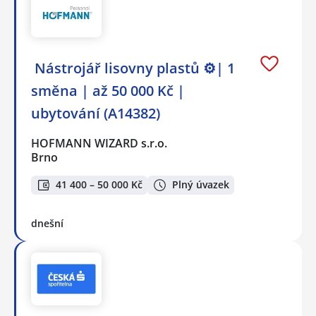
️ Nástrojář lisovny plastů ⚙️| 1
směna | až 50 000 Kč |
ubytování (A14382)
HOFMANN WIZARD s.r.o.
Brno
41 400 – 50 000 Kč
Plný úvazek
dnešní