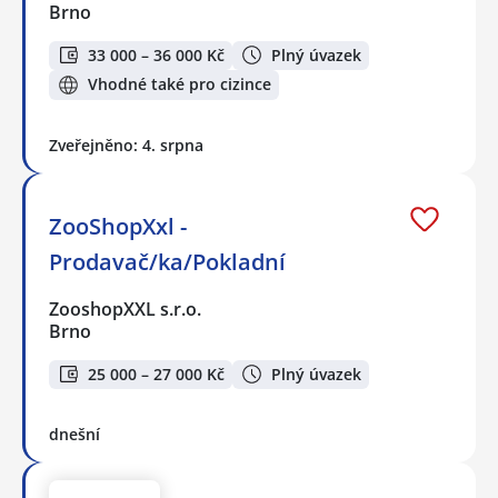
Brno
33 000 – 36 000 Kč
Plný úvazek
Vhodné také pro cizince
Zveřejněno: 4. srpna
ZooShopXxl -
Prodavač/ka/Pokladní
ZooshopXXL s.r.o.
Brno
25 000 – 27 000 Kč
Plný úvazek
dnešní