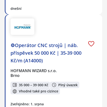
dnešní
⚙️Operátor CNC strojů ️| náb.
příspěvek 50 000 Kč | 35-39 000
Kč/m (A14000)
HOFMANN WIZARD s.r.o.
Brno
35 000 – 39 000 Kč
Plný úvazek
Vhodné také pro cizince
Zveřejněno: 1. srpna