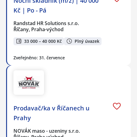
Noční skladník (m/ž) | 40 000
Kč | Po - Pá
Randstad HR Solutions s.r.o.
Říčany, Praha-východ
33 000 – 40 000 Kč
Plný úvazek
Zveřejněno: 31. července
Prodavač/ka v Říčanech u
Prahy
NOVÁK maso - uzeniny s.r.o.