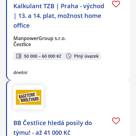
Kalkulant TZB | Praha - východ
| 13. a 14. plat, možnost home
office
ManpowerGroup s.r.o.
Čestlice
50 000 – 60 000 Kč
Plný úvazek
dnešní
BB Čestlice hledá posily do
týmu! - až 41 000 Kč