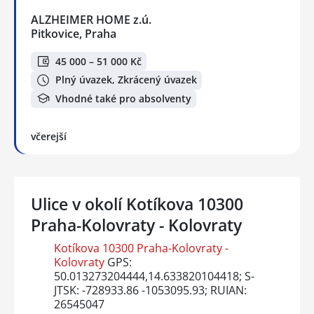
ALZHEIMER HOME z.ú.
Pitkovice, Praha
45 000 – 51 000 Kč
Plný úvazek, Zkrácený úvazek
Vhodné také pro absolventy
včerejší
Ulice v okolí Kotíkova 10300
Praha-Kolovraty - Kolovraty
Kotíkova 10300 Praha-Kolovraty -
Kolovraty
GPS:
50.013273204444,14.633820104418; S-
JTSK: -728933.86 -1053095.93; RUIAN:
26545047