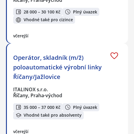
Říčany, Praha-východ
28 000 – 30 100 Kč
Plný úvazek
Vhodné také pro cizince
včerejší
Operátor, skladník (m/ž)
poloautomatické výrobní linky
Říčany/Jažlovice
ITALINOX s.r.o.
Říčany, Praha-východ
35 000 – 37 000 Kč
Plný úvazek
Vhodné také pro absolventy
včerejší