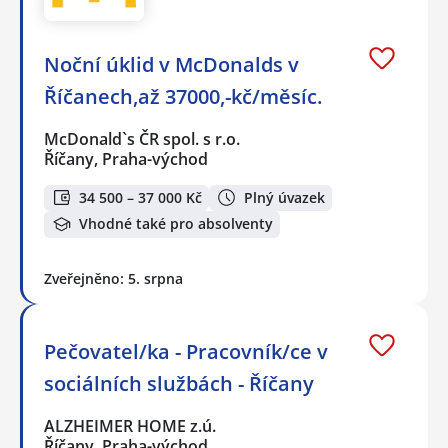
Noční úklid v McDonalds v
Říčanech,až 37000,-kč/měsíc.
McDonald`s ČR spol. s r.o.
Říčany, Praha-východ
34 500 – 37 000 Kč
Plný úvazek
Vhodné také pro absolventy
Zveřejněno: 5. srpna
Pečovatel/ka - Pracovník/ce v
sociálních službách - Říčany
ALZHEIMER HOME z.ú.
Říčany, Praha-východ