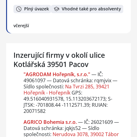
Plný úvazek
Vhodné také pro absolventy
včerejší
Inzerující firmy v okolí ulice
Kotlářská 39501 Pacov
"AGRODAM Hořepník, s.r.o."
— IČ:
49061097 — Datová schránka: rqmjvix —
Sídlo společnosti:
Na Tvrzi 285, 39421
Hořepník - Hořepník
GPS:
49.516040931578, 15.113203672173; S-
JTSK: -701808.44 -1112571.39; RUIAN:
20071582
AGRICO Bohemia s.r.o.
— IČ: 26021609 —
Datová schránka: jqkjs52 — Sídlo
společnosti:
Nerudova 3078, 39002 Tábor