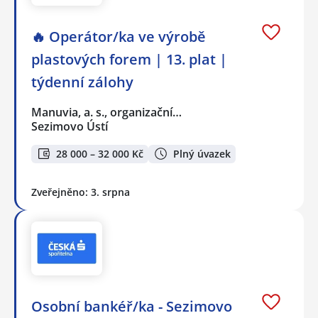
🔥 Operátor/ka ve výrobě
plastových forem | 13. plat |
týdenní zálohy
Manuvia, a. s., organizační…
Sezimovo Ústí
28 000 – 32 000 Kč
Plný úvazek
Zveřejněno: 3. srpna
Osobní bankéř/ka - Sezimovo