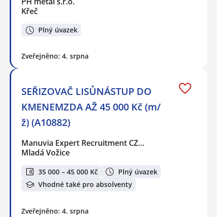
PH metal s.r.o.
Křeč
Plný úvazek
Zveřejněno: 4. srpna
SEŘIZOVAČ LISŮNÁSTUP DO
KMENEMZDA AŽ 45 000 Kč (m/
ž) (A10882)
Manuvia Expert Recruitment CZ…
Mladá Vožice
35 000 – 45 000 Kč
Plný úvazek
Vhodné také pro absolventy
Zveřejněno: 4. srpna