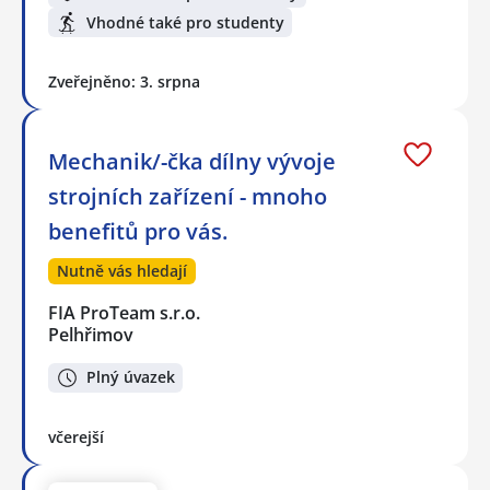
Vhodné také pro studenty
Zveřejněno: 3. srpna
Mechanik/-čka dílny vývoje
strojních zařízení - mnoho
benefitů pro vás.
Nutně vás hledají
FIA ProTeam s.r.o.
Pelhřimov
Plný úvazek
včerejší