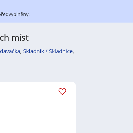
předvyplněny.
ých míst
odavačka
,
Skladník / Skladnice
,
átů
práce
i
brigády
. Najdete zde
ně velmi podstatné obsadit
ř / kuchařka
,
řidič / řidička
,
dělník
žadované obory patří
Průmyslová
 realitní služby
a nebo také práce
ráci i ve výše uvedených
ezení požadovaného zaměstnání.
ň
,
Praha
,
Nové Město, Praha
,