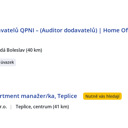
vatelů QPNI – (Auditor dodavatelů) | Home Of
dá Boleslav
(40 km)
 úvazek
rtment manažer/ka, Teplice
Nutně vás hledají
r.o.
|
Teplice, centrum
(41 km)