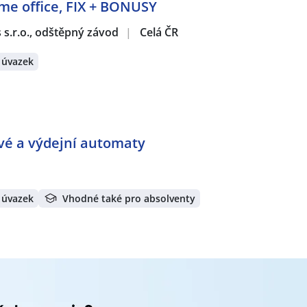
ome office, FIX + BONUSY
 živočišné výroby, spol. s r.o.
,
AC Jobs, s.r.o.
,
Střední škola
lika, s.r.o.
,
Česká pošta, s.p.
,
Lonbia CZ s.r.o.
,
KDK eko IZOL -
s s.r.o., odštěpný závod
|
Celá ČR
 úvazek
erátech:
vnice
,
Asistent / Asistentka
,
Back office pracovník / pracovni
Telefonní prodejce / prodejkyně
,
Vedoucí týmu / Team leade
kladnice
,
Bankovní specialista / specialistka
,
Finanční poradc
poradkyně
,
Specialista / specialistka v pojišťovnictví
,
Účetní
,
K
mii
,
Account Manager / Key Account Manager
,
Obchodní asi
ové a výdejní automaty
sluha strojů
,
Tesař / Tesařka
,
Truhlář / Truhlářka
,
Zámečník
k / Montážnice
,
Obsluha vysokozdvižných vozíků
,
Svářeč / S
onstruktér / Konstruktérka
,
Operátor / operátorka výroby
,
Elektromechanik / Elektromechanička
,
Elektromontér / Ele
 úvazek
Vhodné také pro absolventy
 prodeje
,
Obchodní zástupce / zástupkyně
,
Technik / techn
rátech:
res Ústí nad Labem
,
Mladá Boleslav
,
Teplice, centrum
,
Letňa
ká Lípa
,
Dobříň
,
Žitenice
,
Liběchov
,
Terezín, okres Litoměřic
Povrly
,
Nové Kopisty, Terezín, okres Litoměřice
,
Nový Bor
,
M