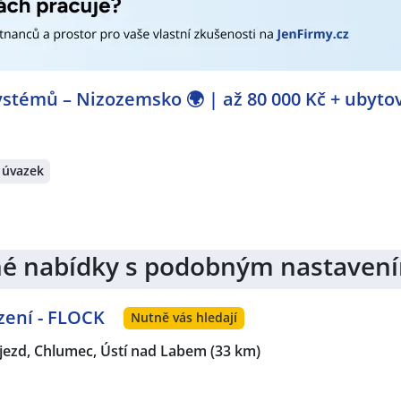
stémů – Nizozemsko 🌍 | až 80 000 Kč + ubyto
 úvazek
jiné nabídky s podobným nastaven
zení - FLOCK
Nutně vás hledají
jezd, Chlumec, Ústí nad Labem
(33 km)