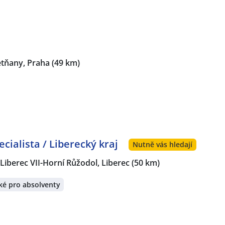
etňany, Praha
(49 km)
ialista / Liberecký kraj
Nutně vás hledají
Liberec VII-Horní Růžodol, Liberec
(50 km)
ké pro absolventy