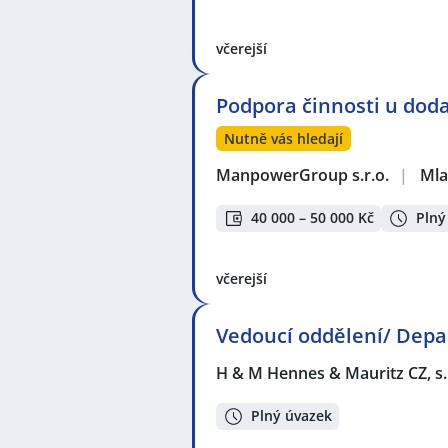
včerejší
Podpora činnosti u doda
Nutně vás hledají
ManpowerGroup s.r.o.
|
Mla
40 000 – 50 000 Kč
Plný
včerejší
Vedoucí oddělení/ Depa
H & M Hennes & Mauritz CZ, s.
Plný úvazek