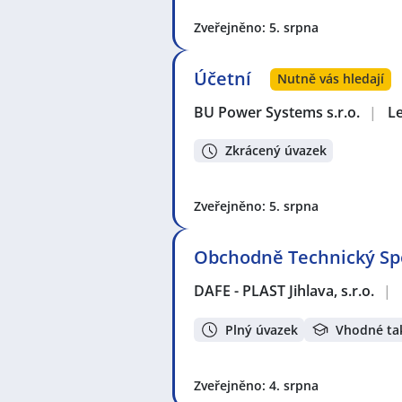
Zveřejněno: 5. srpna
Účetní
Nutně vás hledají
BU Power Systems s.r.o.
|
L
Zkrácený úvazek
Zveřejněno: 5. srpna
Obchodně Technický Spec
DAFE - PLAST Jihlava, s.r.o.
|
Plný úvazek
Vhodné ta
Zveřejněno: 4. srpna