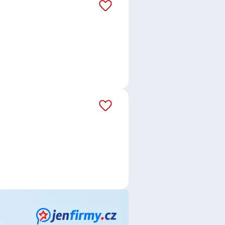
 Euroinstitut
,
Kaufland Česká
 CZ s.r.o.
,
IT Bohemia,spol. s r.o.
,
ce
,
Fakturant / Fakturantka
,
r
,
Dělník / Dělnice
,
Operátor /
e / poradkyně
,
Osobní bankéř /
uchař / Kuchařka
,
Pomocný
stent / asistentka
,
Obchodník /
 / Zámečnice
,
Zedník / Zednice
,
vářečka
,
Laborant / Laborantka
,
Servisní technik / technička
,
ktromontérka
,
Elektrikář /
ička automatizace
ny, Praha
,
Liberec VII-Horní
e
,
Roudnice nad Labem
,
imoň
,
Mělník