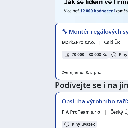
🔧 Montér regálových sy
MarkZPro s.r.o.
|
Celá ČR
70 000 – 80 000 Kč
Plný
Zveřejněno: 3. srpna
Podívejte se i na 
Obsluha výrobního zaří
FIA ProTeam s.r.o.
|
Český Ú
Plný úvazek