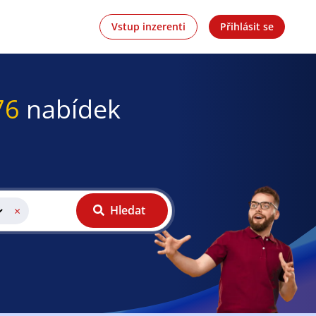
Vstup inzerenti
Přihlásit se
76
nabídek
Hledat
×