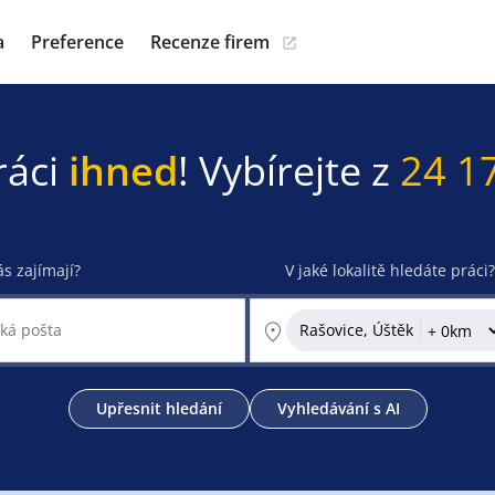
a
Preference
Recenze firem
ráci
ihned
! Vybírejte z
24 1
ás zajímají?
V jaké lokalitě hledáte práci?
Rašovice, Úštěk
Upřesnit hledání
Vyhledávání s AI