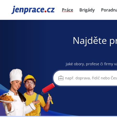
JenPráce.cz
Práce
Brigády
Poradn
Najděte p
Jaké obory, profese či firmy v