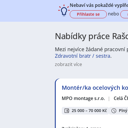
Nebaví vás pokaždé vyplňo
nebo
Přihlaste se
Nabídky práce Rašo
Mezi nejvíce žádané pracovní p
Zdravotní bratr / sestra
.
zobrazit více
Na
JenPráce.cz
naleznete širokou
široké množství různých oborů a pr
pracovní pozici v co nejkratším m
Montér/ka ocelových kon
/ dělnice
,
dělník / dělnice
nebo mát
a chemická výroba
,
Ubytování a c
MPO montage s.r.o.
|
Celá Č
v oboru
Služby, umění a kultura
. 
profesích či oborech, protože je 
Držíme Vám palce!
25 000 – 70 000 Kč
Plný
Mezi nejoblíbenější lokality pro 