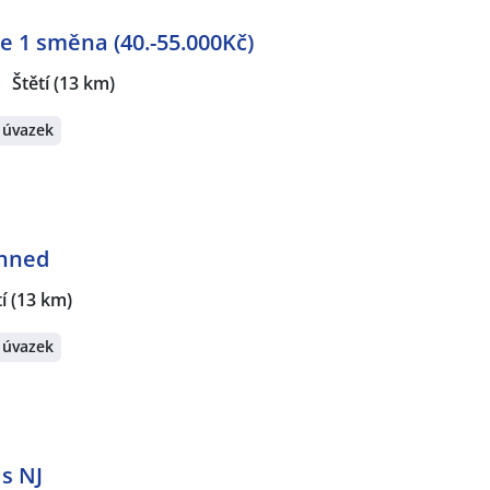
 1 směna (40.-55.000Kč)
Štětí
(13 km)
 úvazek
ihned
í
(13 km)
 úvazek
 s NJ