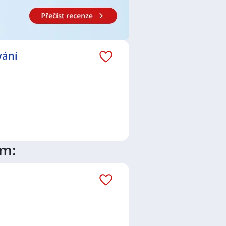
vání
ím: