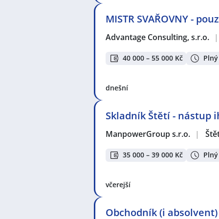
MISTR SVAŘOVNY - pouze
Advantage Consulting, s.r.o.
|
40 000 – 55 000 Kč
Plný
dnešní
Skladník Štětí - nástup 
ManpowerGroup s.r.o.
|
Štět
35 000 – 39 000 Kč
Plný
včerejší
Obchodník (i absolvent)