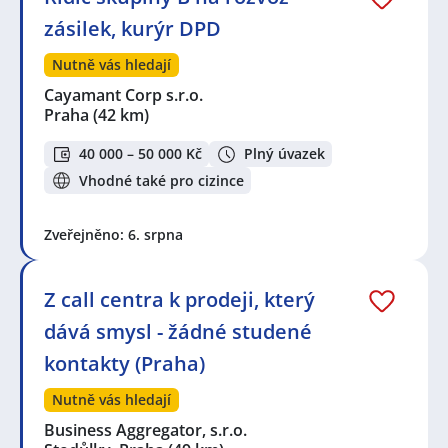
zásilek, kurýr DPD
Nutně vás hledají
Cayamant Corp s.r.o.
Praha
(42 km)
40 000 – 50 000 Kč
Plný úvazek
Vhodné také pro cizince
Zveřejněno: 6. srpna
Z call centra k prodeji, který
dává smysl - žádné studené
kontakty (Praha)
Nutně vás hledají
Business Aggregator, s.r.o.