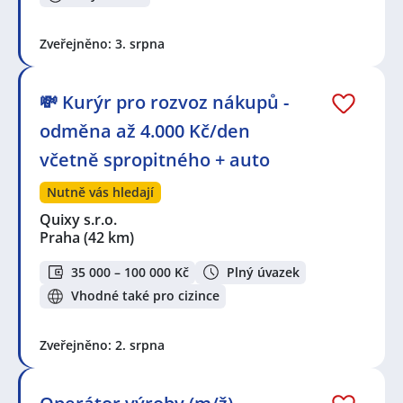
Zveřejněno: 3. srpna
💸 Kurýr pro rozvoz nákupů -
odměna až 4.000 Kč/den
včetně spropitného + auto
Nutně vás hledají
Quixy s.r.o.
Praha
(42 km)
35 000 – 100 000 Kč
Plný úvazek
Vhodné také pro cizince
Zveřejněno: 2. srpna