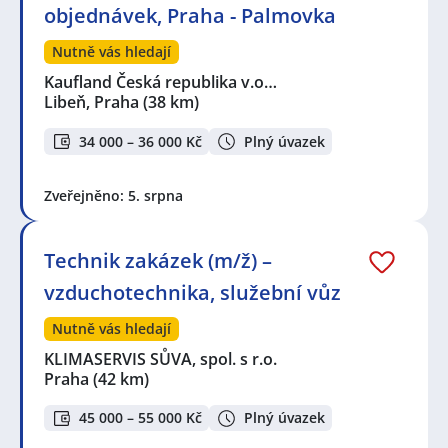
objednávek, Praha - Palmovka
Nutně vás hledají
Kaufland Česká republika v.o…
Libeň, Praha
(38 km)
34 000 – 36 000 Kč
Plný úvazek
Zveřejněno: 5. srpna
Technik zakázek (m/ž) –
vzduchotechnika, služební vůz
Nutně vás hledají
KLIMASERVIS SŮVA, spol. s r.o.
Praha
(42 km)
45 000 – 55 000 Kč
Plný úvazek