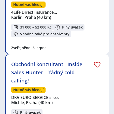
Nutně vás hledají
4Life Direct Insurance…
Karlín, Praha
(40 km)
31 000 – 52 000 Kč
Plný úvazek
Vhodné také pro absolventy
Zveřejněno: 3. srpna
Obchodní konzultant - Inside
Sales Hunter – žádný cold
calling!
Nutně vás hledají
DKV EURO SERVICE s.r.o.
Michle, Praha
(40 km)
Plný úvazek