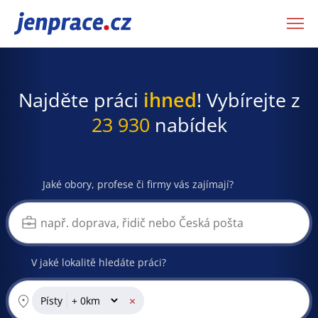
JenPráce.cz
Najděte práci
ihned
! Vybírejte z
23 930
nabídek
Jaké obory, profese či firmy vás zajímají?
V jaké lokalitě hledáte práci?
×
Písty