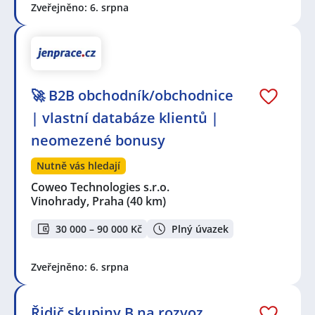
Zveřejněno: 6. srpna
🚀 B2B obchodník/obchodnice
| vlastní databáze klientů |
neomezené bonusy
Nutně vás hledají
Coweo Technologies s.r.o.
Vinohrady, Praha
(40 km)
30 000 – 90 000 Kč
Plný úvazek
Zveřejněno: 6. srpna
Řidič skupiny B na rozvoz