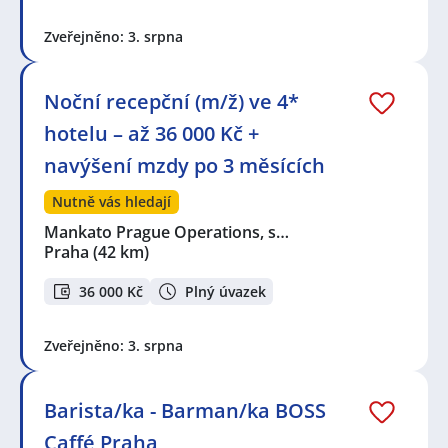
Zveřejněno: 3. srpna
Noční recepční (m/ž) ve 4*
hotelu – až 36 000 Kč +
navýšení mzdy po 3 měsících
Nutně vás hledají
Mankato Prague Operations, s…
Praha
(42 km)
36 000 Kč
Plný úvazek
Zveřejněno: 3. srpna
Barista/ka - Barman/ka BOSS
Caffé Praha