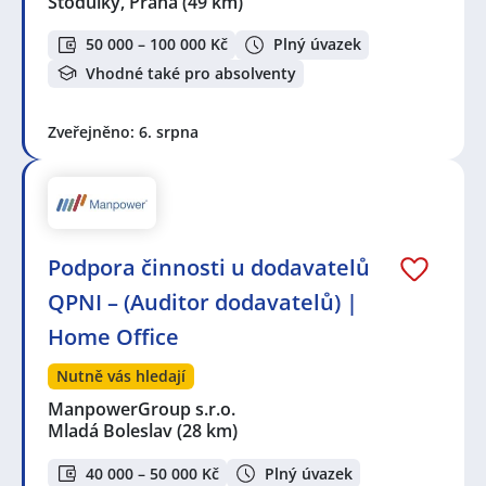
Stodůlky, Praha
(49 km)
50 000 – 100 000 Kč
Plný úvazek
Vhodné také pro absolventy
Zveřejněno: 6. srpna
Podpora činnosti u dodavatelů
QPNI – (Auditor dodavatelů) |
Home Office
Nutně vás hledají
ManpowerGroup s.r.o.
Mladá Boleslav
(28 km)
40 000 – 50 000 Kč
Plný úvazek