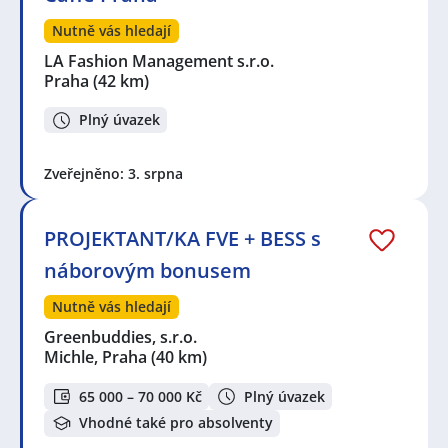
Nutně vás hledají
LA Fashion Management s.r.o.
Praha
(42 km)
Plný úvazek
Zveřejněno: 3. srpna
PROJEKTANT/KA FVE + BESS s
náborovým bonusem
Nutně vás hledají
Greenbuddies, s.r.o.
Michle, Praha
(40 km)
65 000 – 70 000 Kč
Plný úvazek
Vhodné také pro absolventy