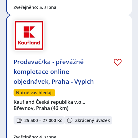
Zveřejněno: 5. srpna
Prodavač/ka - převážně
kompletace online
objednávek, Praha - Vypich
Nutně vás hledají
Kaufland Česká republika v.o…
Břevnov, Praha
(46 km)
25 500 – 27 000 Kč
Zkrácený úvazek
Zveřejněno: 4. srpna