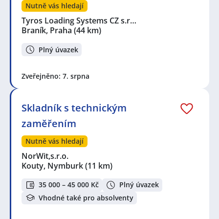
Braník, Praha
,
Kouty, okres Nymburk
,
Vinohrady,
Nutně vás hledají
Praha
,
Praha
,
Stodůlky, Praha
,
Mladá Boleslav
,
Lišice
,
Žižkov, Praha
,
Břevnov, Praha
,
Letňany, Praha
,
Libeň,
Tyros Loading Systems CZ s.r…
Praha
,
Štěrboholy, Praha
,
Karlín, Praha
,
Sadská
,
Braník, Praha
(44 km)
Nymburk
,
Vrbová Lhota
,
Poříčany
,
Poděbrady
,
Poděbrady III, Poděbrady
,
Milovice, okres Nymburk
,
Plný úvazek
Chotutice
,
Přerov nad Labem
,
Lysá nad Labem
,
Liblice,
Český Brod
,
Černíky
,
Čelákovice
,
Benátky nad Jizerou II,
Zveřejněno: 7. srpna
Benátky nad Jizerou
,
Benátky nad Jizerou
Skladník s technickým
zaměřením
Nutně vás hledají
NorWit,s.r.o.
Kouty, Nymburk
(11 km)
35 000 – 45 000 Kč
Plný úvazek
Vhodné také pro absolventy