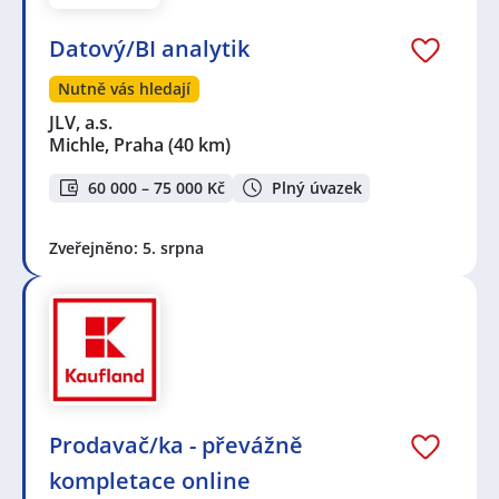
Datový/BI analytik
Nutně vás hledají
JLV, a.s.
Michle, Praha
(40 km)
60 000 – 75 000 Kč
Plný úvazek
Zveřejněno: 5. srpna
Prodavač/ka - převážně
kompletace online