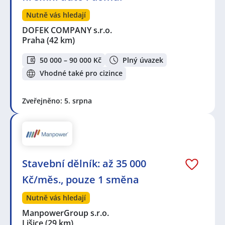
Nutně vás hledají
DOFEK COMPANY s.r.o.
Praha
(42 km)
50 000 – 90 000 Kč
Plný úvazek
Vhodné také pro cizince
Zveřejněno: 5. srpna
Stavební dělník: až 35 000
Kč/měs., pouze 1 směna
Nutně vás hledají
ManpowerGroup s.r.o.
Lišice
(29 km)