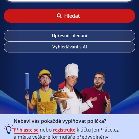
Hledat
Upřesnit hledání
Vyhledávání s AI
Nebaví vás pokaždé vyplňovat políčka?
nebo
k účtu
JenPráce.cz
Přihlaste se
registrujte
a mějte veškeré
formuláře předvyplněny.