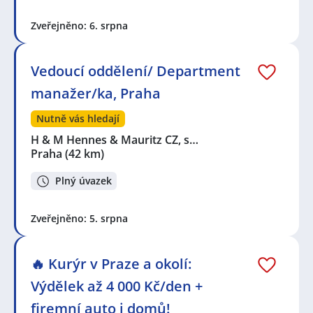
Zveřejněno: 6. srpna
Vedoucí oddělení/ Department
manažer/ka, Praha
Nutně vás hledají
H & M Hennes & Mauritz CZ, s…
Praha
(42 km)
Plný úvazek
Zveřejněno: 5. srpna
🔥 Kurýr v Praze a okolí:
Výdělek až 4 000 Kč/den +
firemní auto i domů!