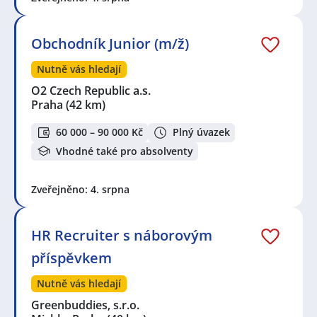
Obchodník Junior (m/ž)
Nutně vás hledají
O2 Czech Republic a.s.
Praha
(42 km)
60 000 – 90 000 Kč
Plný úvazek
Vhodné také pro absolventy
Zveřejněno: 4. srpna
HR Recruiter s náborovým
příspěvkem
Nutně vás hledají
Greenbuddies, s.r.o.