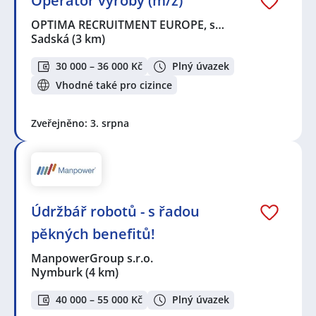
Operátor výroby (m/ž)
OPTIMA RECRUITMENT EUROPE, s…
Sadská
(3 km)
30 000 – 36 000 Kč
Plný úvazek
Vhodné také pro cizince
Zveřejněno: 3. srpna
Údržbář robotů - s řadou
pěkných benefitů!
ManpowerGroup s.r.o.
Nymburk
(4 km)
40 000 – 55 000 Kč
Plný úvazek