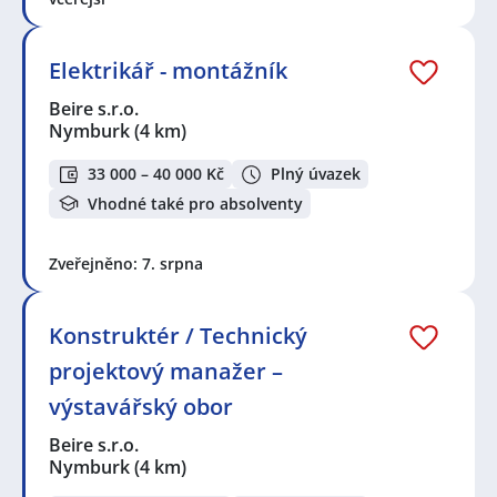
Elektrikář - montážník
Beire s.r.o.
Nymburk
(4 km)
33 000 – 40 000 Kč
Plný úvazek
Vhodné také pro absolventy
Zveřejněno: 7. srpna
Konstruktér / Technický
projektový manažer –
výstavářský obor
Beire s.r.o.
Nymburk
(4 km)