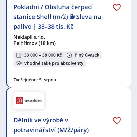
Pokladní / Obsluha čerpací
stanice Shell (m/ž) ⛽ Sleva na
palivo | 33–38 tis. Kč
Neklapil s.r.o.
Pelhřimov
(18 km)
33 000 – 38 000 Kč
Plný úvazek
Vhodné také pro absolventy
Zveřejněno: 5. srpna
Dělník ve výrobě v
potravinářství (M/Ž/páry)