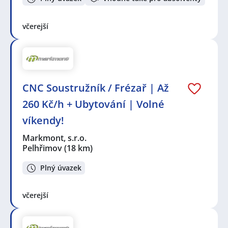
včerejší
CNC Soustružník / Frézař | Až
260 Kč/h + Ubytování | Volné
víkendy!
Markmont, s.r.o.
Pelhřimov
(18 km)
Plný úvazek
včerejší