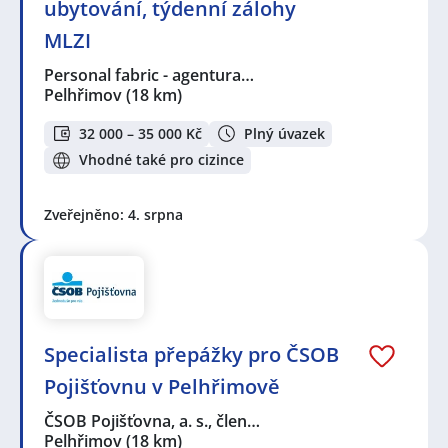
ubytování, týdenní zálohy
MLZI
Personal fabric - agentura…
Pelhřimov
(18 km)
32 000 – 35 000 Kč
Plný úvazek
Vhodné také pro cizince
Zveřejněno: 4. srpna
Specialista přepážky pro ČSOB
Pojišťovnu v Pelhřimově
ČSOB Pojišťovna, a. s., člen…
Pelhřimov
(18 km)