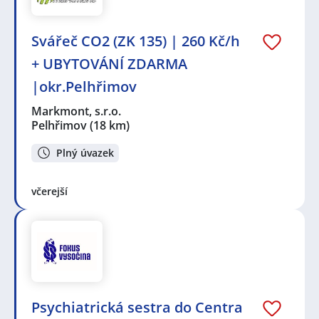
Svářeč CO2 (ZK 135) | 260 Kč/h
+ UBYTOVÁNÍ ZDARMA
|okr.Pelhřimov
Markmont, s.r.o.
Pelhřimov
(18 km)
Plný úvazek
včerejší
Psychiatrická sestra do Centra