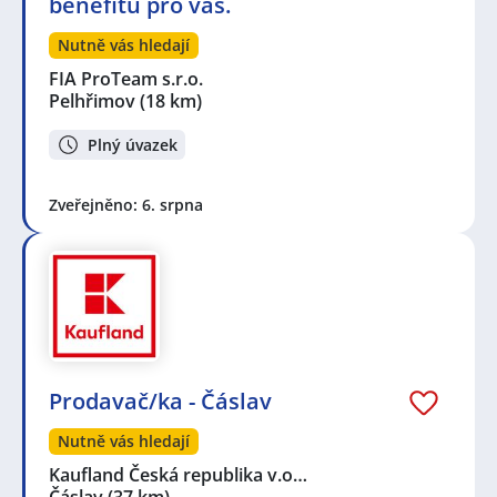
benefitů pro vás.
Nutně vás hledají
FIA ProTeam s.r.o.
Pelhřimov
(18 km)
Plný úvazek
Zveřejněno: 6. srpna
Prodavač/ka - Čáslav
Nutně vás hledají
Kaufland Česká republika v.o…
Čáslav
(37 km)