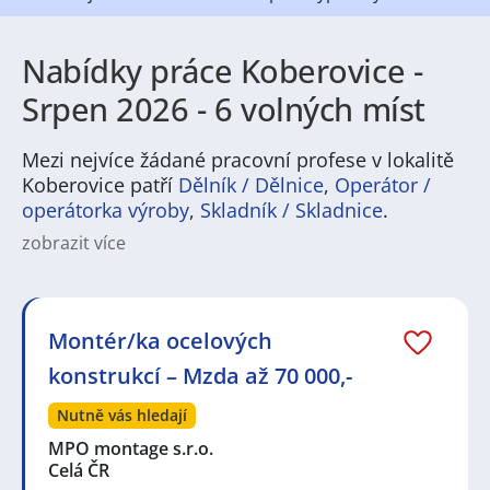
Nabídky práce Koberovice -
Srpen 2026 - 6 volných míst
Mezi nejvíce žádané pracovní profese v lokalitě
Koberovice patří
Dělník / Dělnice
,
Operátor /
operátorka výroby
,
Skladník / Skladnice
.
zobrazit více
Na
JenPráce.cz
naleznete širokou nabídku pravidelně
aktualizovaných a doplňovaných inzerátů
práce
i
brigády
. Najdete zde široké množství různých oborů
a profesí, o které mají firmy aktuálně největší zájem a
Montér/ka ocelových
je pro ně velmi podstatné obsadit pracovní pozici v co
konstrukcí – Mzda až 70 000,-
nejkratším možném termínu. Mezi takové profese
patří nyní nejvíce
kuchař / kuchařka
,
řidič / řidička
,
Nutně vás hledají
dělník / dělnice
,
dělník / dělnice
nebo máte zájem o
profesi
prodavač / prodavačka
? Mezi nejvíce
MPO montage s.r.o.
požadované obory patří
Průmyslová a chemická
Celá ČR
výroba
,
Ubytování a cestovní ruch
,
Doprava, logistika