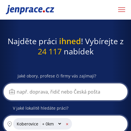
JenPráce.cz
Najděte práci
ihned
! Vybírejte z
24 117
nabídek
Jaké obory, profese či firmy vás zajímají?
V jaké lokalitě hledáte práci?
×
Koberovice