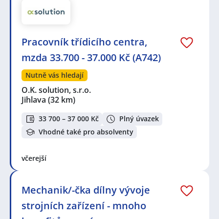
Horní Cerekev
Pracovník třídicího centra,
mzda 33.700 - 37.000 Kč (A742)
Nutně vás hledají
O.K. solution, s.r.o.
Jihlava
(32 km)
33 700 – 37 000 Kč
Plný úvazek
Vhodné také pro absolventy
včerejší
Mechanik/-čka dílny vývoje
strojních zařízení - mnoho