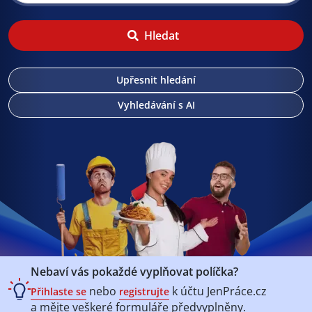
Hledat
Upřesnit hledání
Vyhledávání s AI
Nebaví vás pokaždé vyplňovat políčka?
nebo
k účtu
JenPráce.cz
Přihlaste se
registrujte
a mějte veškeré
formuláře předvyplněny.