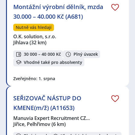
Montážní výrobní dělník, mzda
30.000 – 40.000 Kč (A681)
Nutně vás hledají
O.K. solution, s.r.o.
Jihlava
(32 km)
30 000 – 40 000 Kč
Plný úvazek
Vhodné také pro absolventy
Zveřejněno: 1. srpna
SEŘIZOVAČ NÁSTUP DO
KMENE(m/ž) (A11653)
Manuvia Expert Recruitment CZ…
Jiřice, Pelhřimov
(6 km)