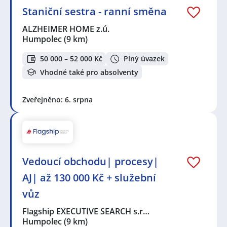
Staniční sestra - ranní směna
ALZHEIMER HOME z.ú.
Humpolec
(9 km)
50 000 – 52 000 Kč
Plný úvazek
Vhodné také pro absolventy
Zveřejněno: 6. srpna
Vedoucí obchodu| procesy|
AJ| až 130 000 Kč + služební
vůz
Flagship EXECUTIVE SEARCH s.r…
Humpolec
(9 km)