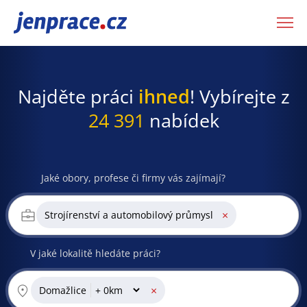
JenPráce.cz
Najděte práci
ihned
! Vybírejte z
24 391
nabídek
Jaké obory, profese či firmy vás zajímají?
×
Strojírenství a automobilový průmysl
V jaké lokalitě hledáte práci?
×
Domažlice