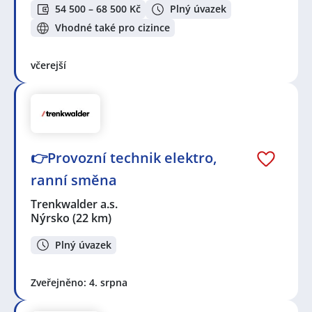
automatizace
,
Strojní mechanik / mechanička
,
54 500 – 68 500 Kč
Plný úvazek
Traktorista / Traktoristka
Vhodné také pro cizince
Seznam lokalit v zobrazených inzerátech:
Celá ČR
,
Plzeň
,
Zahořany, okres Domažlice
,
Staňkov,
včerejší
okres Domažlice
,
Holýšov
,
Nýrsko
,
Klatovy
,
Stod
,
Kladruby, okres Tachov
,
Chotěšov, okres Plzeň-jih
,
Heřmanova Huť
,
Bor
,
Chlumčany, okres Plzeň-jih
,
Stříbro
,
Dobřany, okres Plzeň-jih
,
Úherce, okres Plzeň-
sever
,
Nýřany
,
Rozvadov
,
Skvrňany, Plzeň
,
Tachov
,
Losiná
,
Jižní Předměstí, Plzeň
👉Provozní technik elektro,
ranní směna
Trenkwalder a.s.
Nýrsko
(22 km)
Plný úvazek
Zveřejněno: 4. srpna