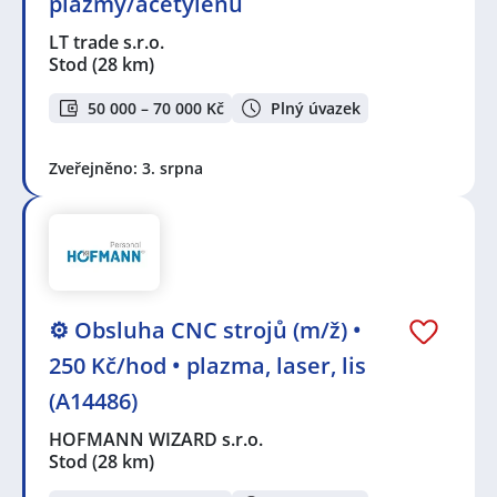
plazmy/acetylenu
LT trade s.r.o.
Stod
(28 km)
50 000 – 70 000 Kč
Plný úvazek
Zveřejněno: 3. srpna
⚙️ Obsluha CNC strojů (m/ž) •
250 Kč/hod • plazma, laser, lis
(A14486)
HOFMANN WIZARD s.r.o.
Stod
(28 km)