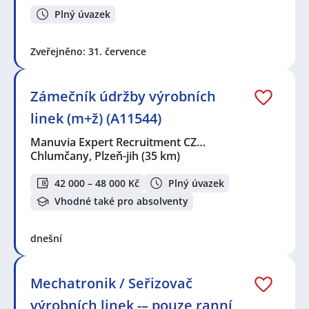
Plný úvazek
Zveřejněno: 31. července
Zámečník údržby výrobních
linek (m+ž) (A11544)
Manuvia Expert Recruitment CZ…
Chlumčany, Plzeň-jih
(35 km)
42 000 – 48 000 Kč
Plný úvazek
Vhodné také pro absolventy
dnešní
Mechatronik / Seřizovač
výrobních linek -– pouze ranní