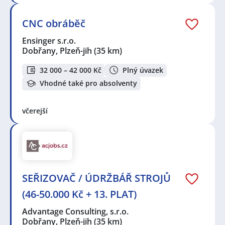
CNC obráběč
Ensinger s.r.o.
Dobřany, Plzeň-jih
(35 km)
32 000 – 42 000 Kč
Plný úvazek
Vhodné také pro absolventy
včerejší
SEŘIZOVAČ / ÚDRŽBÁŘ STROJŮ
(46-50.000 Kč + 13. PLAT)
Advantage Consulting, s.r.o.
Dobřany, Plzeň-jih
(35 km)