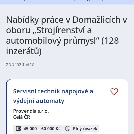
Nabídky práce v Domažlicích v
oboru „Strojírenství a
automobilový průmysl“ (128
inzerátů)
zobrazit více
Práce v Domažlicích přináší pestré pracovní
příležitosti napříč několika obory. V regionu jsou
běžné pozice v lehkém a strojírenském průmyslu, ve
výrobě a montáži, stejně jako v oblasti služeb,
Servisní technik nápojové a
obchodu a logistiky. K dispozici jsou nabídky pro
výdejní automaty
techniky, operátory výroby, administrativní
pracovníky, řidiče nebo pracovníky v péči o zákazníka,
Provendia s.r.o.
často ve formě stabilního zaměstnání i sezonních
Celá ČR
brigád.
Život v Domažlicích je vyvážený — město nabízí
45 000 – 60 000 Kč
Plný úvazek