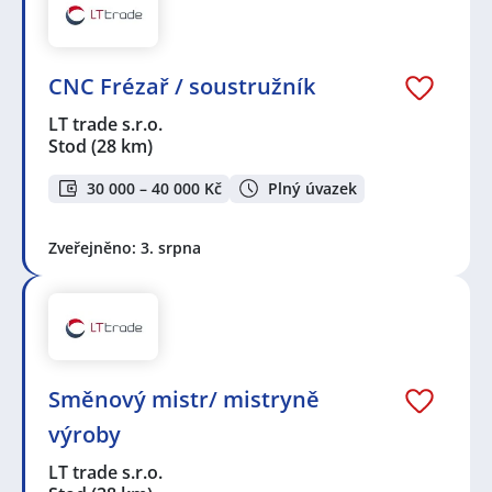
CNC Frézař / soustružník
LT trade s.r.o.
Stod
(28 km)
30 000 – 40 000 Kč
Plný úvazek
Zveřejněno: 3. srpna
Směnový mistr/ mistryně
výroby
LT trade s.r.o.