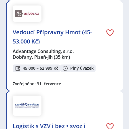
Vedoucí Přípravny Hmot (45-
53.000 Kč)
Advantage Consulting, s.r.o.
Dobřany, Plzeň-jih
(35 km)
45 000 – 52 999 Kč
Plný úvazek
Zveřejněno: 31. července
Logistik s VZV i bez • svoz i