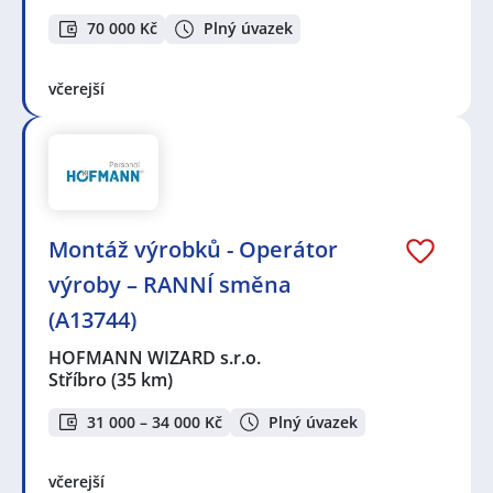
70 000 Kč
Plný úvazek
včerejší
Montáž výrobků - Operátor
výroby – RANNÍ směna
(A13744)
HOFMANN WIZARD s.r.o.
Stříbro
(35 km)
31 000 – 34 000 Kč
Plný úvazek
včerejší