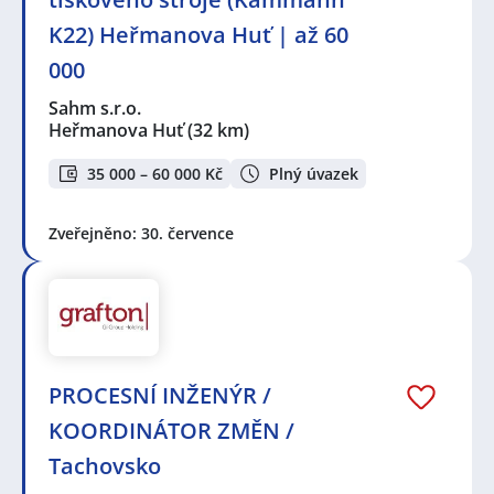
K22) Heřmanova Huť | až 60
000
Sahm s.r.o.
Heřmanova Huť
(32 km)
35 000 – 60 000 Kč
Plný úvazek
Zveřejněno: 30. července
PROCESNÍ INŽENÝR /
KOORDINÁTOR ZMĚN /
Tachovsko