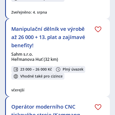
Zveřejněno: 4. srpna
Manipulační dělník ve výrobě
až 26 000 + 13. plat a zajímavé
benefity!
Sahm s.r.o.
Heřmanova Huť
(32 km)
23 000 – 26 000 Kč
Plný úvazek
Vhodné také pro cizince
včerejší
Operátor moderního CNC
tiskového stroje (Kammann