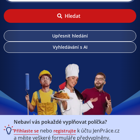
Hledat
Upřesnit hledání
Vyhledávání s AI
Nebaví vás pokaždé vyplňovat políčka?
nebo
k účtu
JenPráce.cz
Přihlaste se
registrujte
a mějte veškeré
formuláře předvyplněny.