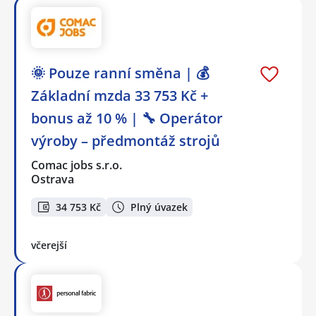
🌞 Pouze ranní směna | 💰
Základní mzda 33 753 Kč +
bonus až 10 % | 🔧 Operátor
výroby – předmontáž strojů
Comac jobs s.r.o.
Ostrava
34 753 Kč
Plný úvazek
včerejší