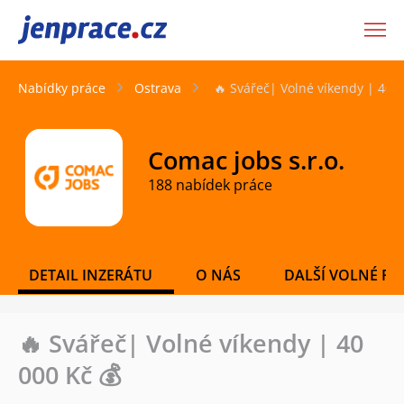
JenPráce.cz
Nabídky práce
Ostrava
🔥 Svářeč| Volné víkendy | 40 0
Comac jobs s.r.o.
188 nabídek práce
DETAIL INZERÁTU
O NÁS
DALŠÍ VOLNÉ PO
🔥 Svářeč| Volné víkendy | 40
000 Kč 💰