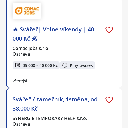
🔥 Svářeč| Volné víkendy | 40
000 Kč 💰
Comac jobs s.r.o.
Ostrava
35 000 – 40 000 Kč
Plný úvazek
včerejší
Svářeč / zámečník, 1směna, od
38.000 Kč
SYNERGIE TEMPORARY HELP s.r.o.
Ostrava