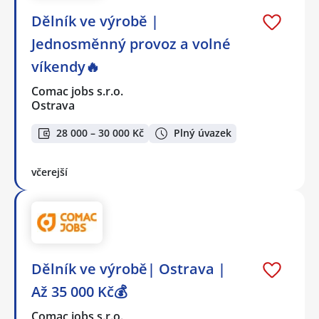
Dělník ve výrobě |
Jednosměnný provoz a volné
víkendy🔥
Comac jobs s.r.o.
Ostrava
28 000 – 30 000 Kč
Plný úvazek
včerejší
Dělník ve výrobě| Ostrava |
Až 35 000 Kč💰
Comac jobs s.r.o.