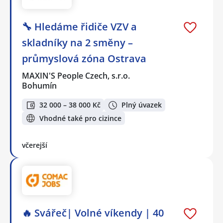
🔧 Hledáme řidiče VZV a
skladníky na 2 směny –
průmyslová zóna Ostrava
MAXIN'S People Czech, s.r.o.
Bohumín
32 000 – 38 000 Kč
Plný úvazek
Vhodné také pro cizince
včerejší
🔥 Svářeč| Volné víkendy | 40