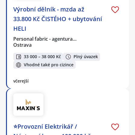
Výrobní dělník - mzda až
33.800 Kč ČISTÉHO + ubytování
HELI
Personal fabric - agentura…
Ostrava
33 000 – 38 000 Kč
Plný úvazek
Vhodné také pro cizince
včerejší
⭐Provozní Elektrikář /