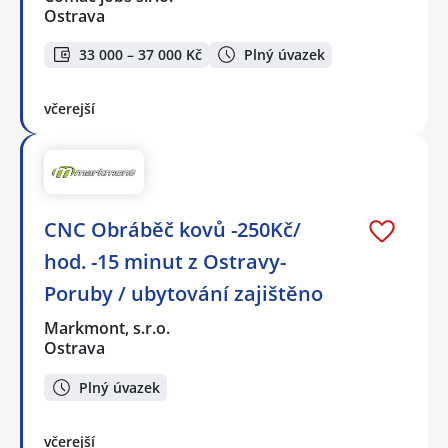
Ostrava
33 000 – 37 000 Kč
Plný úvazek
včerejší
CNC Obráběč kovů -250Kč/
hod. -15 minut z Ostravy-
Poruby / ubytování zajištěno
Markmont, s.r.o.
Ostrava
Plný úvazek
včerejší