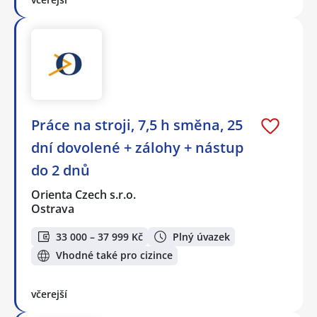
Práce na stroji, 7,5 h směna, 25
dní dovolené + zálohy + nástup
do 2 dnů
Orienta Czech s.r.o.
Ostrava
33 000 – 37 999 Kč
Plný úvazek
Vhodné také pro cizince
včerejší