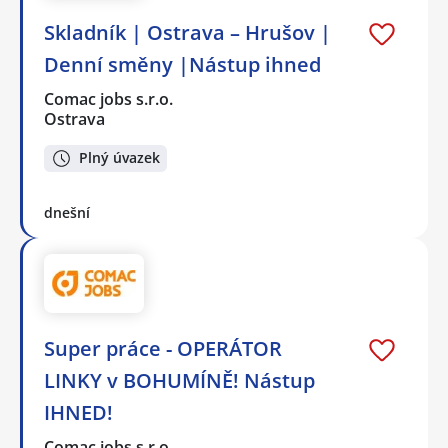
Skladník | Ostrava – Hrušov |
Denní směny |Nástup ihned
Comac jobs s.r.o.
Ostrava
Plný úvazek
dnešní
Super práce - OPERÁTOR
LINKY v BOHUMÍNĚ! Nástup
IHNED!
Comac jobs s.r.o.