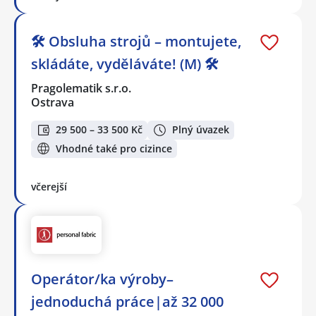
🛠️ Obsluha strojů – montujete,
skládáte, vyděláváte! (M) 🛠️
Pragolematik s.r.o.
Ostrava
29 500 – 33 500 Kč
Plný úvazek
Vhodné také pro cizince
včerejší
Operátor/ka výroby–
jednoduchá práce|až 32 000