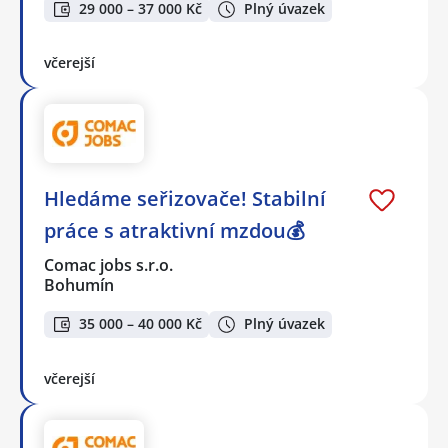
29 000 – 37 000 Kč
Plný úvazek
včerejší
Hledáme seřizovače! Stabilní
práce s atraktivní mzdou💰
Comac jobs s.r.o.
Bohumín
35 000 – 40 000 Kč
Plný úvazek
včerejší