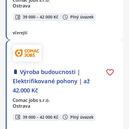
Comac jobs s.r.o.
Ostrava
39 000 – 42 000 Kč
Plný úvazek
včerejší
🔋 Výroba budoucnosti |
Elektrifikované pohony | až
42.000 Kč
Comac jobs s.r.o.
Ostrava
39 000 – 42 000 Kč
Plný úvazek