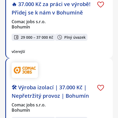
🔥 37.000 Kč za práci ve výrobě!
Přidej se k nám v Bohumíně
Comac jobs s.r.o.
Bohumín
29 000 – 37 000 Kč
Plný úvazek
včerejší
🛠️ Výroba izolací | 37.000 Kč |
Nepřetržitý provoz | Bohumín
Comac jobs s.r.o.
Bohumín