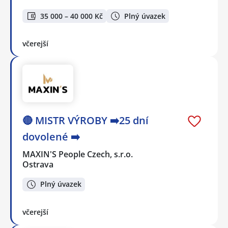
35 000 – 40 000 Kč
Plný úvazek
včerejší
🔴 MISTR VÝROBY ➡️25 dní
dovolené ➡️
MAXIN'S People Czech, s.r.o.
Ostrava
Plný úvazek
včerejší