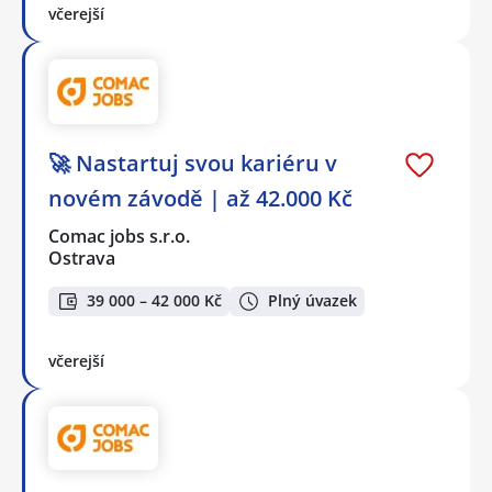
včerejší
🚀 Nastartuj svou kariéru v
novém závodě | až 42.000 Kč
Comac jobs s.r.o.
Ostrava
39 000 – 42 000 Kč
Plný úvazek
včerejší