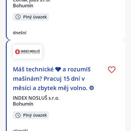
Bohumín
Plný úvazek
dnešní
Máš technické 🩶 a rozumíš
mašinám? Pracuj 15 dní v
měsíci a zbytek měj volno. ⚙
INDEX NOSLUŠ s.r.o.
Bohumín
Plný úvazek
včerejší