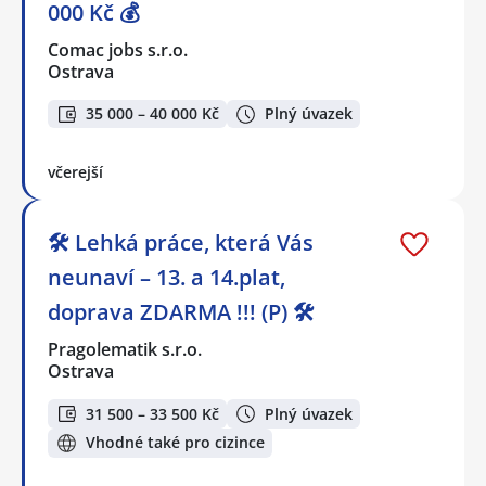
000 Kč 💰
Comac jobs s.r.o.
Ostrava
35 000 – 40 000 Kč
Plný úvazek
včerejší
🛠️ Lehká práce, která Vás
neunaví – 13. a 14.plat,
doprava ZDARMA !!! (P) 🛠️
Pragolematik s.r.o.
Ostrava
31 500 – 33 500 Kč
Plný úvazek
Vhodné také pro cizince