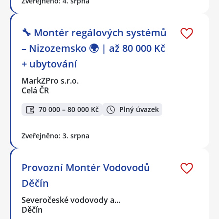
Zveřejněno: 4. srpna
🔧 Montér regálových systémů
– Nizozemsko 🌍 | až 80 000 Kč
+ ubytování
MarkZPro s.r.o.
Celá ČR
70 000 – 80 000 Kč
Plný úvazek
Zveřejněno: 3. srpna
Provozní Montér Vodovodů
Děčín
Severočeské vodovody a…
Děčín