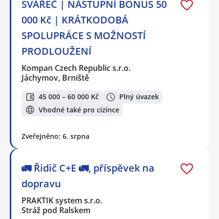
SVÁŘEČ | NÁSTUPNÍ BONUS 50
000 Kč | KRÁTKODOBÁ
SPOLUPRÁCE S MOŽNOSTÍ
PRODLOUŽENÍ
Kompan Czech Republic s.r.o.
Jáchymov, Brniště
45 000 – 60 000 Kč
Plný úvazek
Vhodné také pro cizince
Zveřejněno: 6. srpna
🚛 Řidič C+E 🚛, příspěvek na
dopravu
PRAKTIK system s.r.o.
Stráž pod Ralskem