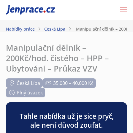
JenPráce.cz
Nabídky práce
Česká Lípa
Manipulační dělník – 200Kč/
Manipulační dělník –
200Kč/hod. čistého – HPP –
Ubytování – Průkaz VZV
Česká Lípa
35.000 – 40.000 Kč
Plný úvazek
Tahle nabídka už je sice pryč,
ale není důvod zoufat.