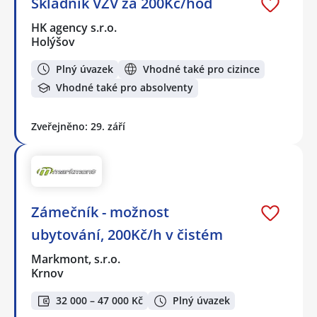
Skladník VZV za 200Kč/hod
HK agency s.r.o.
Holýšov
Plný úvazek
Vhodné také pro cizince
Vhodné také pro absolventy
Zveřejněno: 29. září
Zámečník - možnost
ubytování, 200Kč/h v čistém
Markmont, s.r.o.
Krnov
32 000 – 47 000 Kč
Plný úvazek