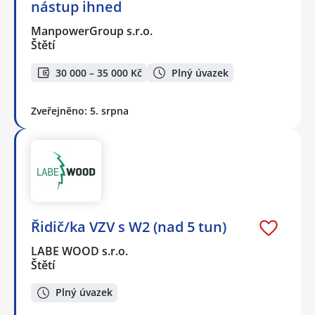
nástup ihned
ManpowerGroup s.r.o.
Štětí
30 000 – 35 000 Kč
Plný úvazek
Zveřejněno: 5. srpna
Řidič/ka VZV s W2 (nad 5 tun)
LABE WOOD s.r.o.
Štětí
Plný úvazek