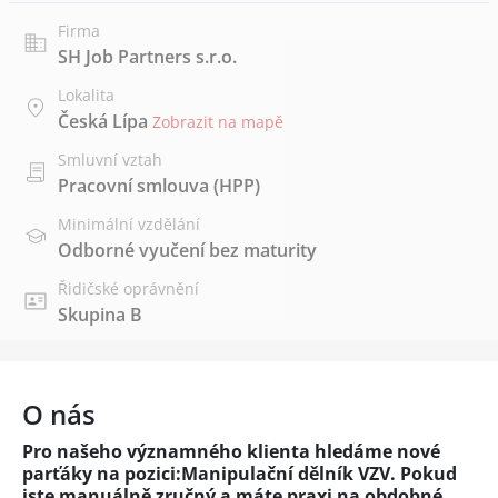
Firma
SH Job Partners s.r.o.
Lokalita
Česká Lípa
Zobrazit na mapě
Smluvní vztah
Pracovní smlouva (HPP)
Minimální vzdělání
Odborné vyučení bez maturity
Řidičské oprávnění
Skupina B
O nás
Pro našeho významného klienta hledáme nové
parťáky na pozici:Manipulační dělník VZV. Pokud
jste manuálně zručný a máte praxi na obdobné