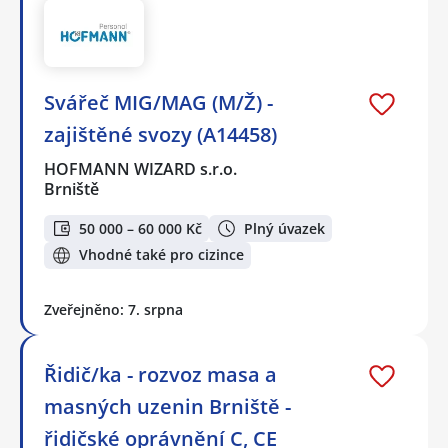
Svářeč MIG/MAG (M/Ž) -
zajištěné svozy (A14458)
HOFMANN WIZARD s.r.o.
Brniště
50 000 – 60 000 Kč
Plný úvazek
Vhodné také pro cizince
Zveřejněno: 7. srpna
Řidič/ka - rozvoz masa a
masných uzenin Brniště -
řidičské oprávnění C, CE