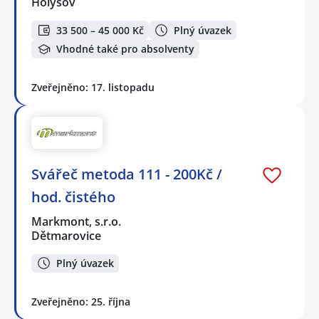
Holýšov
33 500 – 45 000 Kč
Plný úvazek
Vhodné také pro absolventy
Zveřejněno: 17. listopadu
Svářeč metoda 111 - 200Kč /
hod. čistého
Markmont, s.r.o.
Dětmarovice
Plný úvazek
Zveřejněno: 25. října