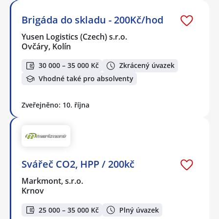
Brigáda do skladu - 200Kč/hod
Yusen Logistics (Czech) s.r.o.
Ovčáry, Kolín
30 000 – 35 000 Kč
Zkrácený úvazek
Vhodné také pro absolventy
Zveřejněno: 10. října
Svářeč CO2, HPP / 200kč
Markmont, s.r.o.
Krnov
25 000 – 35 000 Kč
Plný úvazek