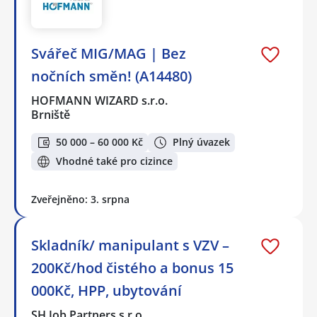
Svářeč MIG/MAG | Bez
nočních směn! (A14480)
HOFMANN WIZARD s.r.o.
Brniště
50 000 – 60 000 Kč
Plný úvazek
Vhodné také pro cizince
Zveřejněno: 3. srpna
Skladník/ manipulant s VZV –
200Kč/hod čistého a bonus 15
000Kč, HPP, ubytování
SH Job Partners s.r.o.