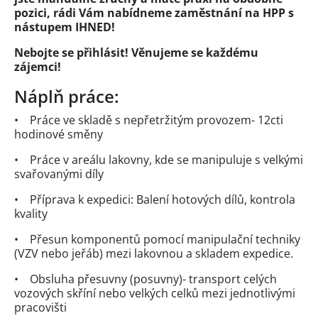
pozici, rádi Vám nabídneme zaměstnání na HPP s
nástupem IHNED!
Nebojte se přihlásit! Věnujeme se každému
zájemci!
Náplň práce:
• Práce ve skladě s nepřetržitým provozem- 12cti
hodinové směny
• Práce v areálu lakovny, kde se manipuluje s velkými
svařovanými díly
• Příprava k expedici: Balení hotových dílů, kontrola
kvality
• Přesun komponentů pomocí manipulační techniky
(VZV nebo jeřáb) mezi lakovnou a skladem expedice.
• Obsluha přesuvny (posuvny)- transport celých
vozových skříní nebo velkých celků mezi jednotlivými
pracovišti