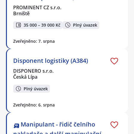
PROMINENT CZ s.r.o.
Brniště
35 000 – 39 000 Kč
Plný úvazek
Zveřejněno: 7. srpna
Disponent logistiky (A384)
DISPONERO s.r.o.
Česká Lípa
Plný úvazek
Zveřejněno: 6. srpna
🛺 Manipulant - řidič čelního
nakladače a další manipulační