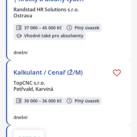
Randstad HR Solutions s.r.o.
Ostrava
37 000 – 45 000 Kč
Plný úvazek
Vhodné také pro absolventy
dnešní
Kalkulant / Cenař (Ž/M)
TopCNC s.r.o.
Petřvald, Karviná
30 000 – 36 000 Kč
Plný úvazek
dnešní