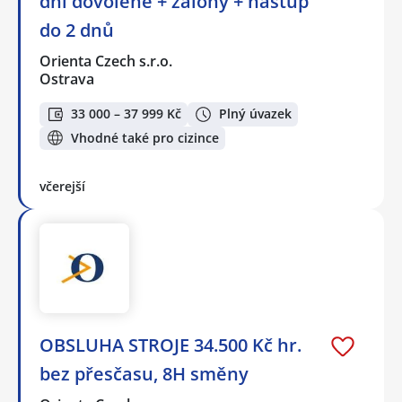
dní dovolené + zálohy + nástup
do 2 dnů
Orienta Czech s.r.o.
Ostrava
33 000 – 37 999 Kč
Plný úvazek
Vhodné také pro cizince
včerejší
OBSLUHA STROJE 34.500 Kč hr.
bez přesčasu, 8H směny