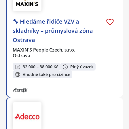
🔧 Hledáme řidiče VZV a
skladníky – průmyslová zóna
Ostrava
MAXIN'S People Czech, s.r.o.
Ostrava
32 000 – 38 000 Kč
Plný úvazek
Vhodné také pro cizince
včerejší