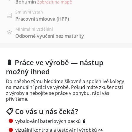
Bohumín
Zobrazit na mapě
Smluvní vztah
Pracovní smlouva (HPP)
Minimální vzdělání
Odborné vyučení bez maturity
🔋 Práce ve výrobě — nástup
možný ihned
Do našeho týmu hledáme šikovné a spolehlivé kolegy
na manuální práci ve výrobě. Pokud máte zkušenosti
z výroby a nebojíte se práce v pohybu, rádi vás
přivítáme.
📋 Co vás u nás čeká?
vybalování bateriových packů 🔋
vizuální kontrola a testování výrobků 👀