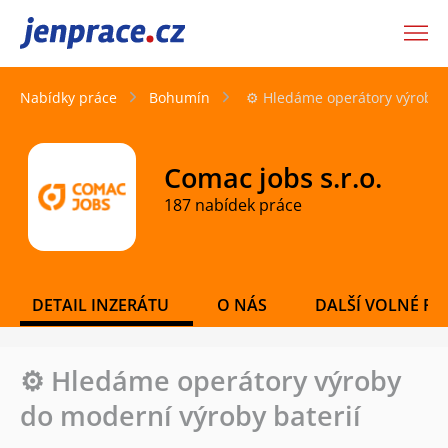
JenPráce.cz
Nabídky práce
Bohumín
⚙️ Hledáme operátory výroby 
Comac jobs s.r.o.
187 nabídek práce
DETAIL INZERÁTU
O NÁS
DALŠÍ VOLNÉ PO
⚙️ Hledáme operátory výroby
do moderní výroby baterií