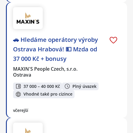
🚗 Hledáme operátory výroby
Ostrava Hrabová! 💵 Mzda od
37 000 Kč + bonusy
MAXIN'S People Czech, s.r.o.
Ostrava
37 000 – 40 000 Kč
Plný úvazek
Vhodné také pro cizince
včerejší