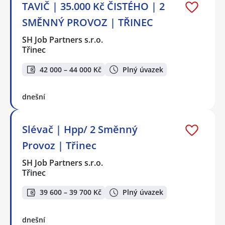
TAVIČ | 35.000 Kč ČISTÉHO | 2
SMĚNNÝ PROVOZ | TŘINEC
SH Job Partners s.r.o.
Třinec
42 000 – 44 000 Kč
Plný úvazek
dnešní
Slévač | Hpp/ 2 Směnný
Provoz | Třinec
SH Job Partners s.r.o.
Třinec
39 600 – 39 700 Kč
Plný úvazek
dnešní