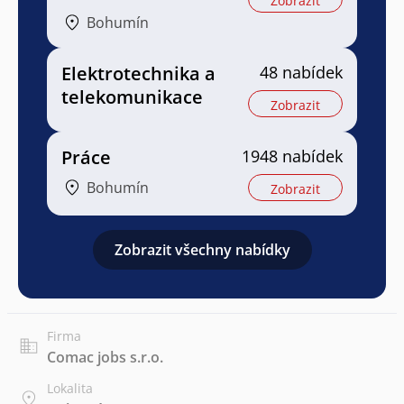
Zobrazit
Bohumín
Elektrotechnika a
48 nabídek
telekomunikace
Zobrazit
Práce
1948 nabídek
Bohumín
Zobrazit
Zobrazit všechny nabídky
Firma
Comac jobs s.r.o.
Lokalita