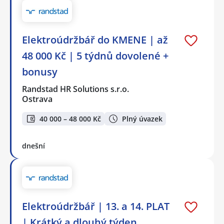
Elektroúdržbář do KMENE | až
48 000 Kč | 5 týdnů dovolené +
bonusy
Randstad HR Solutions s.r.o.
Ostrava
40 000 – 48 000 Kč
Plný úvazek
dnešní
Elektroúdržbář | 13. a 14. PLAT
| Krátký a dlouhý týden