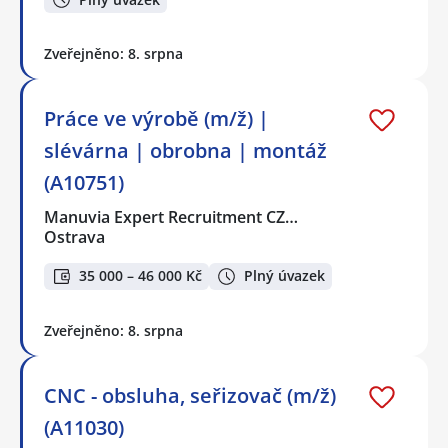
Zveřejněno: 8. srpna
Práce ve výrobě (m/ž) |
slévárna | obrobna | montáž
(A10751)
Manuvia Expert Recruitment CZ…
Ostrava
35 000 – 46 000 Kč
Plný úvazek
Zveřejněno: 8. srpna
CNC - obsluha, seřizovač (m/ž)
(A11030)