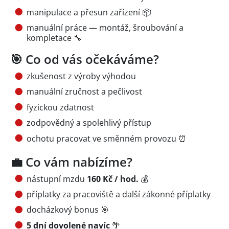
manipulace a přesun zařízení 📦
manuální práce — montáž, šroubování a
kompletace 🔧
🎯 Co od vás očekáváme?
zkušenost z výroby výhodou
manuální zručnost a pečlivost
fyzickou zdatnost
zodpovědný a spolehlivý přístup
ochotu pracovat ve směnném provozu ⏰
💼 Co vám nabízíme?
nástupní mzdu
160 Kč / hod.
💰
příplatky za pracoviště a další zákonné příplatky
docházkový bonus 🎯
5 dní dovolené navíc
🌴