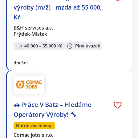
výroby (m/ž) - mzda až 55 000,-
Kč
E&H services a.s.
Frýdek-Místek
40 000 – 55 000 Kč
Plný úvazek
dnešní
🚗 Práce V Batz – Hledáme
Operátory Výroby! 🔧
Nutně vás hledají
Comac jobs s.r.o.