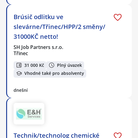
Brúsič odlitku ve
slevárne/Třinec/HPP/2 směny/
31000KČ netto!
SH Job Partners s.r.o.
Třinec
31 000 Kč
Plný úvazek
Vhodné také pro absolventy
dnešní
Technik/technolog chemické