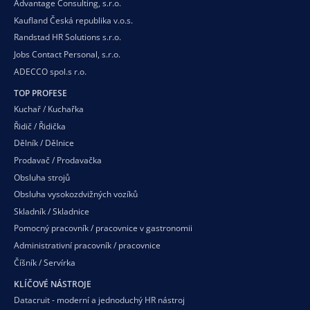
Advantage Consulting, s.r.o.
Kaufland Česká republika v.o.s.
Randstad HR Solutions s.r.o.
Jobs Contact Personal, s.r.o.
ADECCO spol.s r.o.
TOP PROFESE
Kuchař / Kuchařka
Řidič / Řidička
Dělník / Dělnice
Prodavač / Prodavačka
Obsluha strojů
Obsluha vysokozdvižných vozíků
Skladník / Skladnice
Pomocný pracovník / pracovnice v gastronomii
Administrativní pracovník / pracovnice
Číšník / Servírka
KLÍČOVÉ NÁSTROJE
Datacruit - moderní a jednoduchý HR nástroj