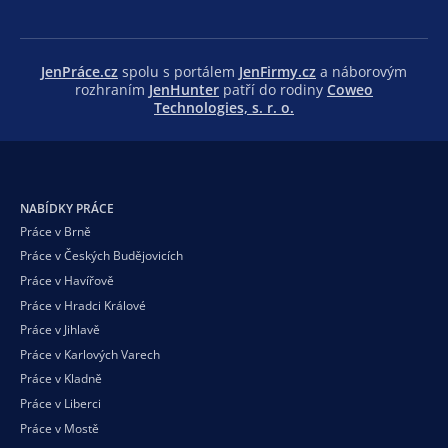
JenPráce.cz
spolu s portálem
JenFirmy.cz
a náborovým
rozhraním
JenHunter
patří do rodiny
Coweo
Technologies, s. r. o.
NABÍDKY PRÁCE
Práce v Brně
Práce v Českých Budějovicích
Práce v Havířově
Práce v Hradci Králové
Práce v Jihlavě
Práce v Karlových Varech
Práce v Kladně
Práce v Liberci
Práce v Mostě