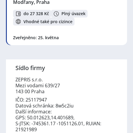
Modřany, Praha
do 27 328 Kč
Plný úvazek
Vhodné také pro cizince
Zveřejněno: 25. května
Sídlo firmy
ZEPRIS s.r.o.
Mezi vodami 639/27
143 00 Praha
IČO: 25117947
Datová schránka: 8w5c2iu
Další informace:
GPS: 50.012623,14.401689,
S-JTSK: -745361.17 -1051126.01, RUIAN:
21921989