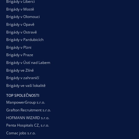
Brigády v Liberci
Brigády v Mostě
Brigády v Olomouci
Brigády v Opavě
Brigády v Ostravě
Brigády v Pardubicích
Brigády v Plzni
Brigády v Praze
Brigády v Ústí nad Labem
Brigády ve Zlíně
Brigády v zahraničí
Brigády ve vaší
lokalitě
TOP SPOLEČNOSTI
ManpowerGroup s.r.o.
Grafton Recruitment s.r.o.
HOFMANN WIZARD s.r.o.
Penta Hospitals CZ, s.r.o.
Comac jobs s.r.o.