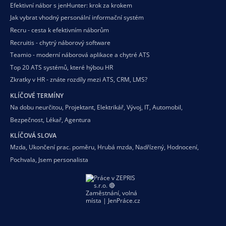
Efektivní nábor s jenHunter: krok za krokem
Jak vybrat vhodný personální informační systém
Recru - cesta k efektivním náborům
Recruitis - chytrý náborový software
Teamio - moderní náborová aplikace a chytré ATS
Top 20 ATS systémů, které hýbou HR
Zkratky v HR - znáte rozdíly mezi ATS, CRM, LMS?
KLÍČOVÉ TERMÍNY
Na dobu neurčitou
,
Projektant
,
Elektrikář
,
Vývoj
,
IT
,
Automobil
,
Bezpečnost
,
Lékař
,
Agentura
KLÍČOVÁ SLOVA
Mzda
,
Ukončení prac. poměru
,
Hrubá mzda
,
Nadřízený
,
Hodnocení
,
Pochvala
,
Jsem personalista