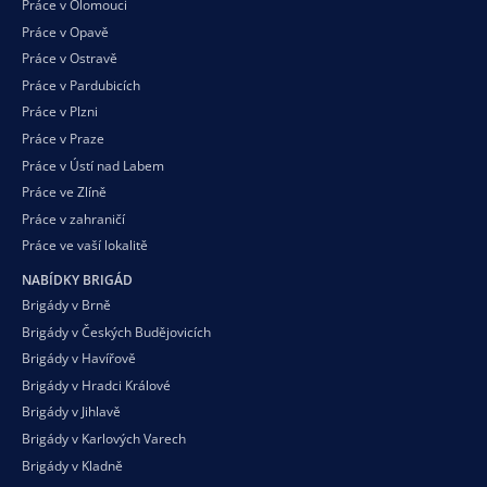
Práce v Olomouci
Práce v Opavě
Práce v Ostravě
Práce v Pardubicích
Práce v Plzni
Práce v Praze
Práce v Ústí nad Labem
Práce ve Zlíně
Práce v zahraničí
Práce ve vaší
lokalitě
NABÍDKY BRIGÁD
Brigády v Brně
Brigády v Českých Budějovicích
Brigády v Havířově
Brigády v Hradci Králové
Brigády v Jihlavě
Brigády v Karlových Varech
Brigády v Kladně