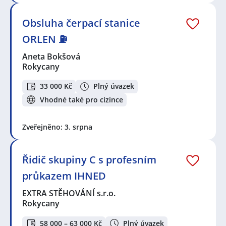
Obsluha čerpací stanice
ORLEN ⛽
Aneta Bokšová
Rokycany
33 000 Kč
Plný úvazek
Vhodné také pro cizince
Zveřejněno: 3. srpna
Řidič skupiny C s profesním
průkazem IHNED
EXTRA STĚHOVÁNÍ s.r.o.
Rokycany
58 000 – 63 000 Kč
Plný úvazek