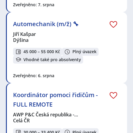
Zveřejněno: 7. srpna
Automechanik (m/ž) 🔧
Jiří Kašpar
Dýšina
45 000 – 55 000 Kč
Plný úvazek
Vhodné také pro absolventy
Zveřejněno: 6. srpna
Koordinátor pomoci řidičům -
FULL REMOTE
AWP P&C Česká republika -…
Celá ČR
30 000 – 33 400 Kč
Plný úvazek