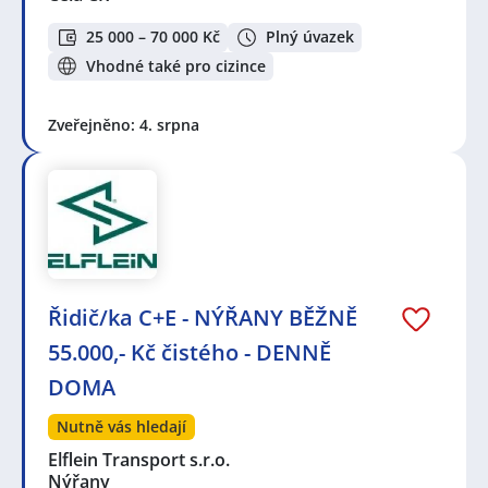
25 000 – 70 000 Kč
Plný úvazek
Vhodné také pro cizince
Zveřejněno: 4. srpna
Řidič/ka C+E - NÝŘANY BĚŽNĚ
55.000,- Kč čistého - DENNĚ
DOMA
Nutně vás hledají
Elflein Transport s.r.o.
Nýřany