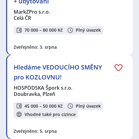
+ ubytování
MarkZPro s.r.o.
Celá ČR
70 000 – 80 000 Kč
Plný úvazek
Zveřejněno: 3. srpna
Hledáme VEDOUCÍHO SMĚNY
pro KOZLOVNU!
HOSPODSKA Špork s.r.o.
Doubravka, Plzeň
45 000 – 50 000 Kč
Plný úvazek
Vhodné také pro cizince
Zveřejněno: 5. srpna