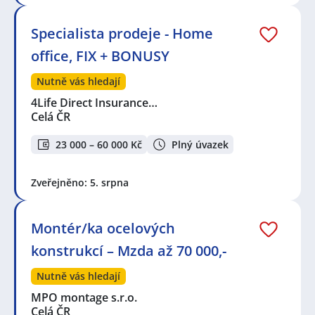
Specialista prodeje - Home
office, FIX + BONUSY
Nutně vás hledají
4Life Direct Insurance…
Celá ČR
23 000 – 60 000 Kč
Plný úvazek
Zveřejněno: 5. srpna
Montér/ka ocelových
konstrukcí – Mzda až 70 000,-
Nutně vás hledají
MPO montage s.r.o.
Celá ČR