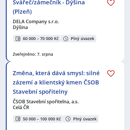
Svářeč/zámečník - Dýšina
(Plzeň)
DELA Company s.r.o.
Dýšina
60 000 – 70 000 Kč
Plný úvazek
Zveřejněno: 7. srpna
Změna, která dává smysl: silné
zázemí a klientský kmen ČSOB
Stavební spořitelny
ČSOB Stavební spořitelna, a.s.
Celá ČR
50 000 – 100 000 Kč
Plný úvazek