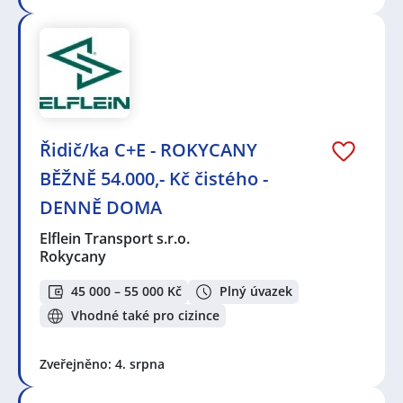
Řidič/ka C+E - ROKYCANY
BĚŽNĚ 54.000,- Kč čistého -
DENNĚ DOMA
Elflein Transport s.r.o.
Rokycany
45 000 – 55 000 Kč
Plný úvazek
Vhodné také pro cizince
Zveřejněno: 4. srpna