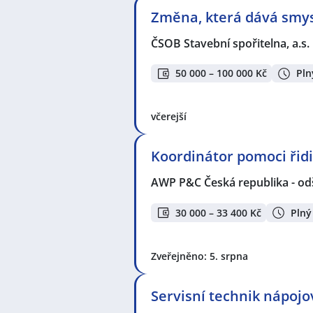
Změna, která dává smysl
ČSOB Stavební spořitelna, a.s.
50 000 – 100 000 Kč
Pln
včerejší
Koordinátor pomoci ři
AWP P&C Česká republika - od
30 000 – 33 400 Kč
Plný
Zveřejněno: 5. srpna
Servisní technik nápoj