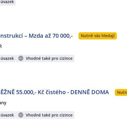
 úvazek
strukcí – Mzda až 70 000,-
Nutně vás hledají
R
 úvazek
Vhodné také pro cizince
BĚŽNĚ 55.000,- Kč čistého - DENNĚ DOMA
Nutn
any
 úvazek
Vhodné také pro cizince