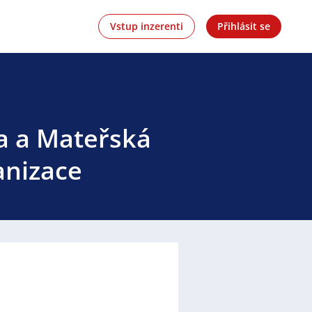
Vstup inzerenti
Přihlásit se
la a Mateřská
anizace