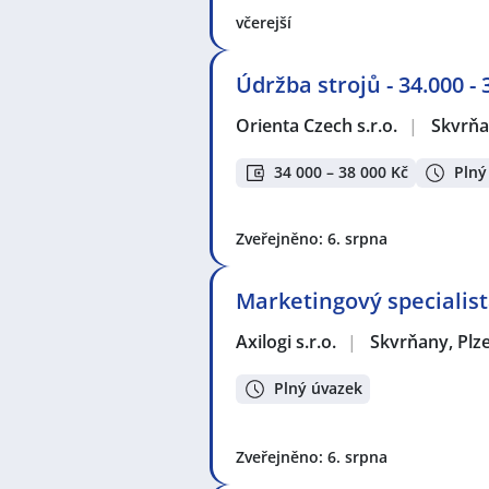
včerejší
Údržba strojů - 34.000 -
Orienta Czech s.r.o.
|
Skvrňa
34 000 – 38 000 Kč
Plný
Zveřejněno: 6. srpna
Marketingový specialis
Axilogi s.r.o.
|
Skvrňany, Plz
Plný úvazek
Zveřejněno: 6. srpna