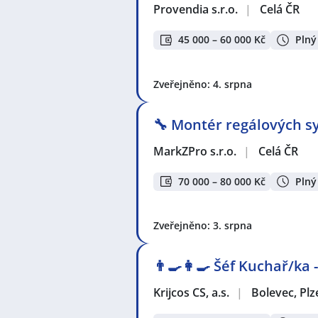
Provendia s.r.o.
|
Celá ČR
45 000 – 60 000 Kč
Plný
Zveřejněno: 4. srpna
🔧 Montér regálových sy
MarkZPro s.r.o.
|
Celá ČR
70 000 – 80 000 Kč
Plný
Zveřejněno: 3. srpna
👨‍🍳👩‍🍳​​​​​​​ Šéf Kuchař/
Krijcos CS, a.s.
|
Bolevec, Plz