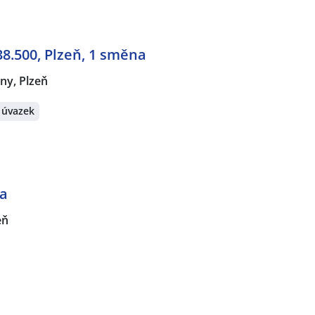
 38.500, Plzeň, 1 směna
ny, Plzeň
 úvazek
ta
eň