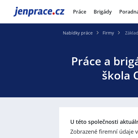
JenPráce.cz
Práce
Brigády
Poradn
Nabídky práce
Firmy
Základ
Práce a brig
škola 
U této společnosti aktuá
Zobrazené firemní údaje v