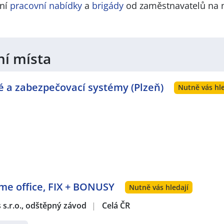
lní
pracovní nabídky
a
brigády
od zaměstnavatelů na 
ní místa
vé a zabezpečovací systémy (Plzeň)
Nutně vás hle
ome office, FIX + BONUSY
Nutně vás hledají
s s.r.o., odštěpný závod
|
Celá ČR