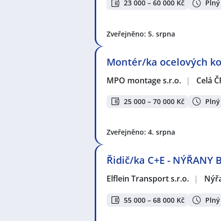
23 000 – 60 000 Kč
Plný
Zveřejněno: 5. srpna
Montér/ka ocelových kon
MPO montage s.r.o.
|
Celá Č
25 000 – 70 000 Kč
Plný
Zveřejněno: 4. srpna
Řidič/ka C+E - NÝŘANY 
Elflein Transport s.r.o.
|
Nýř
55 000 – 68 000 Kč
Plný