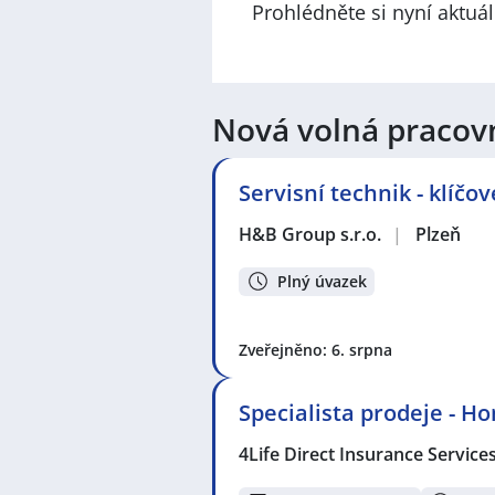
Prohlédněte si nyní aktuá
Nová volná pracov
Servisní technik - klíčo
H&B Group s.r.o.
|
Plzeň
Plný úvazek
Zveřejněno: 6. srpna
Specialista prodeje - H
4Life Direct Insurance Service