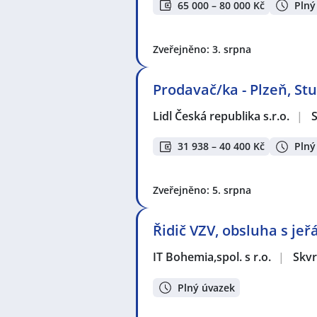
65 000 – 80 000 Kč
Plný
Zveřejněno: 3. srpna
Prodavač/ka - Plzeň, St
Lidl Česká republika s.r.o.
|
S
31 938 – 40 400 Kč
Plný
Zveřejněno: 5. srpna
Řidič VZV, obsluha s je
IT Bohemia,spol. s r.o.
|
Skvr
Plný úvazek