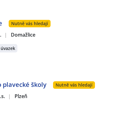
e
Nutně vás hledají
.
|
Domažlice
 úvazek
o plavecké školy
Nutně vás hledají
.s.
|
Plzeň