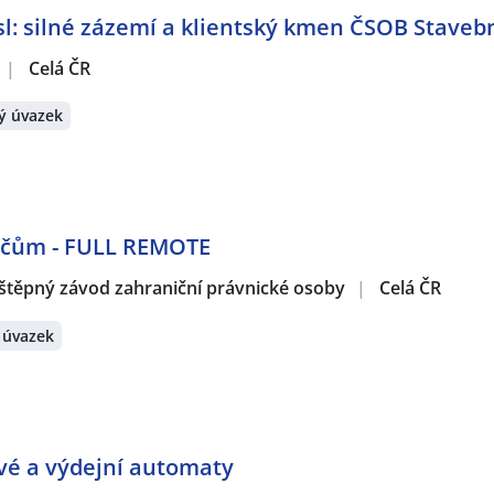
: silné zázemí a klientský kmen ČSOB Stavebn
|
Celá ČR
ý úvazek
dičům - FULL REMOTE
štěpný závod zahraniční právnické osoby
|
Celá ČR
 úvazek
ové a výdejní automaty