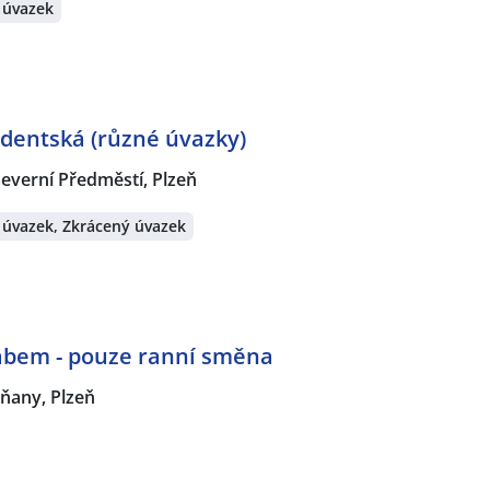
 úvazek
udentská (různé úvazky)
everní Předměstí, Plzeň
 úvazek, Zkrácený úvazek
řábem - pouze ranní směna
ňany, Plzeň