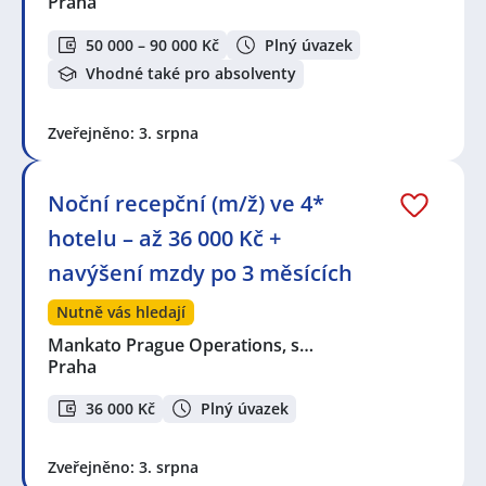
Praha
50 000 – 90 000 Kč
Plný úvazek
Vhodné také pro absolventy
Zveřejněno: 3. srpna
Noční recepční (m/ž) ve 4*
hotelu – až 36 000 Kč +
navýšení mzdy po 3 měsících
Nutně vás hledají
Mankato Prague Operations, s…
Praha
36 000 Kč
Plný úvazek
Zveřejněno: 3. srpna