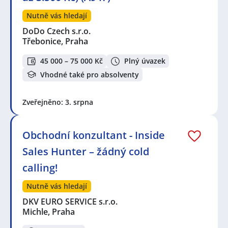
Nutně vás hledají
DoDo Czech s.r.o.
Třebonice, Praha
45 000 – 75 000 Kč
Plný úvazek
Vhodné také pro absolventy
Zveřejněno: 3. srpna
Obchodní konzultant - Inside
Sales Hunter – žádný cold
calling!
Nutně vás hledají
DKV EURO SERVICE s.r.o.
Michle, Praha