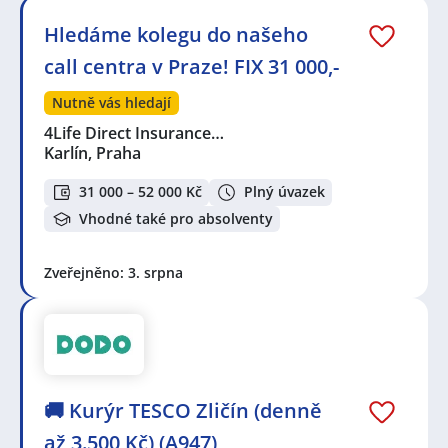
Hledáme kolegu do našeho
call centra v Praze! FIX 31 000,-
Nutně vás hledají
4Life Direct Insurance…
Karlín, Praha
31 000 – 52 000 Kč
Plný úvazek
Vhodné také pro absolventy
Zveřejněno: 3. srpna
🚚 Kurýr TESCO Zličín (denně
až 3.500 Kč) (A947)