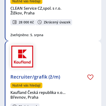
Nutně vás hledají
CLEAN Service CZ,spol. s r.o.
Žižkov, Praha
28 000 Kč
Zkrácený úvazek
Zveřejněno: 5. srpna
Recruiter/grafik (ž/m)
Nutně vás hledají
Kaufland Česká republika v.o…
Břevnov, Praha