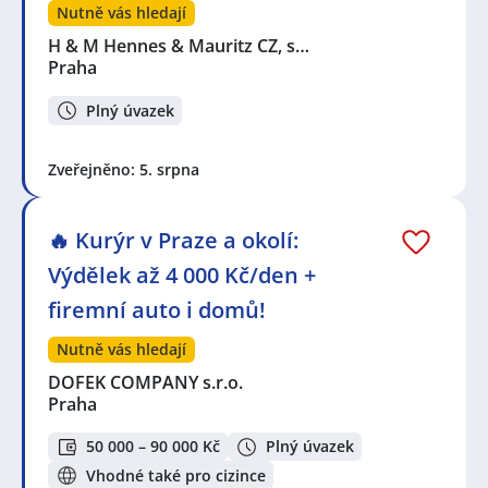
Nutně vás hledají
H & M Hennes & Mauritz CZ, s…
Praha
Plný úvazek
Zveřejněno: 5. srpna
🔥 Kurýr v Praze a okolí:
Výdělek až 4 000 Kč/den +
firemní auto i domů!
Nutně vás hledají
DOFEK COMPANY s.r.o.
Praha
50 000 – 90 000 Kč
Plný úvazek
Vhodné také pro cizince