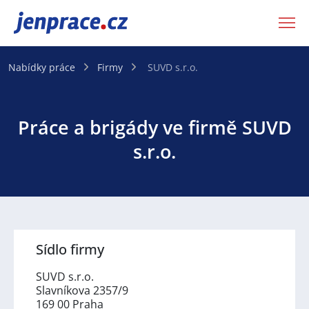
JenPráce.cz
Nabídky práce
Firmy
SUVD s.r.o.
Práce a brigády ve firmě SUVD
s.r.o.
Sídlo firmy
SUVD s.r.o.
Slavníkova 2357/9
169 00 Praha