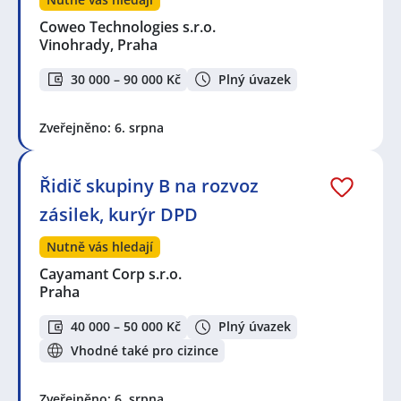
Coweo Technologies s.r.o.
Vinohrady, Praha
30 000 – 90 000 Kč
Plný úvazek
Zveřejněno: 6. srpna
Řidič skupiny B na rozvoz
zásilek, kurýr DPD
Nutně vás hledají
Cayamant Corp s.r.o.
Praha
40 000 – 50 000 Kč
Plný úvazek
Vhodné také pro cizince
Zveřejněno: 6. srpna