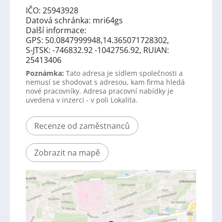
IČO: 25943928
Datová schránka: mri64gs
Další informace:
GPS: 50.0847999948,14.365071728302,
S-JTSK: -746832.92 -1042756.92, RUIAN:
25413406
Poznámka:
Tato adresa je sídlem společnosti a
nemusí se shodovat s adresou, kam firma hledá
nové pracovníky. Adresa pracovní nabídky je
uvedena v inzerci - v poli Lokalita.
Recenze od zaměstnanců
Zobrazit na mapě