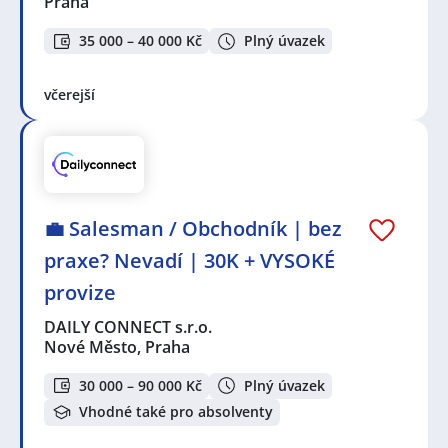
Praha
35 000 – 40 000 Kč
Plný úvazek
včerejší
💼 Salesman / Obchodník | bez
praxe? Nevadí | 30K + VYSOKÉ
provize
DAILY CONNECT s.r.o.
Nové Město, Praha
30 000 – 90 000 Kč
Plný úvazek
Vhodné také pro absolventy