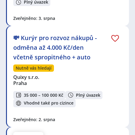
Plný úvazek
Zveřejněno: 3. srpna
💸 Kurýr pro rozvoz nákupů -
odměna až 4.000 Kč/den
včetně spropitného + auto
Nutně vás hledají
Quixy s.r.o.
Praha
35 000 – 100 000 Kč
Plný úvazek
Vhodné také pro cizince
Zveřejněno: 2. srpna