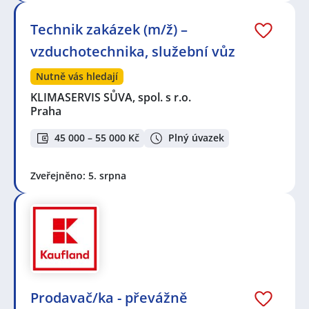
Technik zakázek (m/ž) –
vzduchotechnika, služební vůz
Nutně vás hledají
KLIMASERVIS SŮVA, spol. s r.o.
Praha
45 000 – 55 000 Kč
Plný úvazek
Zveřejněno: 5. srpna
Prodavač/ka - převážně