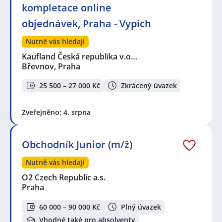
kompletace online
objednávek, Praha - Vypich
Nutně vás hledají
Kaufland Česká republika v.o…
Břevnov, Praha
25 500 – 27 000 Kč
Zkrácený úvazek
Zveřejněno: 4. srpna
Obchodník Junior (m/ž)
Nutně vás hledají
O2 Czech Republic a.s.
Praha
60 000 – 90 000 Kč
Plný úvazek
Vhodné také pro absolventy