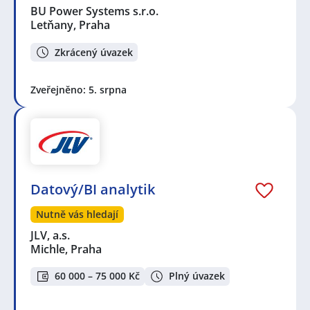
BU Power Systems s.r.o.
Letňany, Praha
Zkrácený úvazek
Zveřejněno: 5. srpna
Datový/BI analytik
Nutně vás hledají
JLV, a.s.
Michle, Praha
60 000 – 75 000 Kč
Plný úvazek