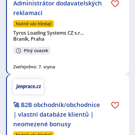
Administrátor dodavatelských
reklamací
Nutně vás hledají
Tyros Loading Systems CZ s.r…
Braník, Praha
Plný úvazek
Zveřejněno: 7. srpna
🚀 B2B obchodník/obchodnice
| vlastní databáze klientů |
neomezené bonusy
Nutně vás hledají