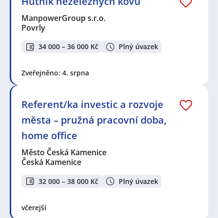
Hutník neželezných kovů
ManpowerGroup s.r.o.
Povrly
34 000 – 36 000 Kč
Plný úvazek
Zveřejněno: 4. srpna
Referent/ka investic a rozvoje
města – pružná pracovní doba,
home office
Město Česká Kamenice
Česká Kamenice
32 000 – 38 000 Kč
Plný úvazek
včerejší