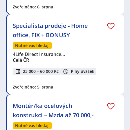
Zveřejněno: 6. srpna
Specialista prodeje - Home
office, FIX + BONUSY
Nutně vás hledají
4Life Direct Insurance…
Celá ČR
23 000 – 60 000 Kč
Plný úvazek
Zveřejněno: 5. srpna
Montér/ka ocelových
konstrukcí – Mzda až 70 000,-
Nutně vás hledají