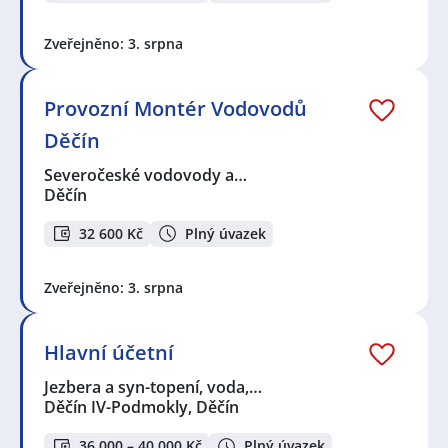
Zveřejněno: 3. srpna
Provozní Montér Vodovodů
Děčín
Severočeské vodovody a…
Děčín
32 600 Kč
Plný úvazek
Zveřejněno: 3. srpna
Hlavní účetní
Jezbera a syn-topení, voda,…
Děčín IV-Podmokly, Děčín
36 000 – 40 000 Kč
Plný úvazek