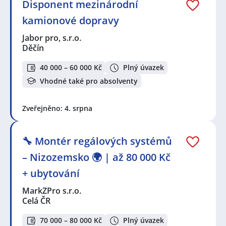
Disponent mezinárodní
kamionové dopravy
Jabor pro, s.r.o.
Děčín
40 000 – 60 000 Kč
Plný úvazek
Vhodné také pro absolventy
Zveřejněno: 4. srpna
🔧 Montér regálových systémů
– Nizozemsko 🌍 | až 80 000 Kč
+ ubytování
MarkZPro s.r.o.
Celá ČR
70 000 – 80 000 Kč
Plný úvazek