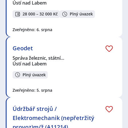
Ústí nad Labem
28 000 – 32 000 Kč
Plný úvazek
Zveřejněno: 6. srpna
Geodet
Správa železnic, státní…
Ústí nad Labem
Plný úvazek
Zveřejněno: 5. srpna
Údržbář strojů /
Elektromechanik (nepřetržitý
provoz)m/ž (A11214)