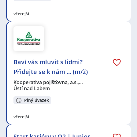
včerejší
Baví vás mluvit s lidmi?
Přidejte se k nám ... (m/ž)
Kooperativa pojišťovna, a.s.,…
Ústí nad Labem
Plný úvazek
včerejší
Start kariéry v O2 | Junior