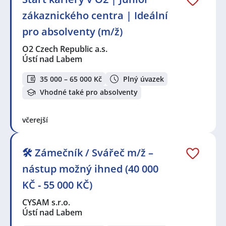
zákaznického centra | Ideální
pro absolventy (m/ž)
O2 Czech Republic a.s.
Ústí nad Labem
35 000 – 65 000 Kč
Plný úvazek
Vhodné také pro absolventy
včerejší
🛠️ Zámečník / Svářeč m/ž –
nástup možný ihned (40 000
KČ - 55 000 KČ)
CYSAM s.r.o.
Ústí nad Labem