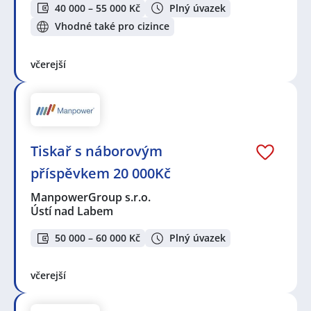
40 000 – 55 000 Kč
Plný úvazek
Vhodné také pro cizince
včerejší
Tiskař s náborovým
příspěvkem 20 000Kč
ManpowerGroup s.r.o.
Ústí nad Labem
50 000 – 60 000 Kč
Plný úvazek
včerejší