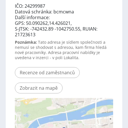
IČO: 24299987
Datová schránka: bcmcwna
Další informace:
GPS: 50.090262,14.426021,
S-JTSK: -742432.89 -1042750.55, RUIAN:
21723613
Poznámka:
Tato adresa je sídlem společnosti a
nemusí se shodovat s adresou, kam firma hledá
nové pracovníky. Adresa pracovní nabídky je
uvedena v inzerci - v poli Lokalita.
Recenze od zaměstnanců
Zobrazit na mapě