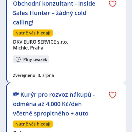
Obchodní konzultant - Inside
Sales Hunter – žádný cold
calling!
Nutně vás hledají
DKV EURO SERVICE s.r.o.
Michle, Praha
Plný úvazek
Zveřejněno: 3. srpna
💸 Kurýr pro rozvoz nákupů -
odměna až 4.000 Kč/den
včetně spropitného + auto
Nutně vás hledají