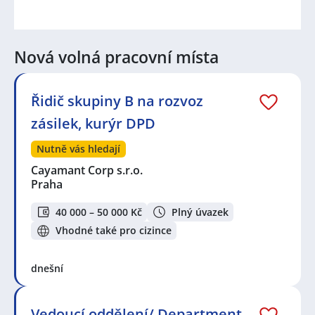
Nová volná pracovní místa
Řidič skupiny B na rozvoz
zásilek, kurýr DPD
Nutně vás hledají
Cayamant Corp s.r.o.
Praha
40 000 – 50 000 Kč
Plný úvazek
Vhodné také pro cizince
dnešní
Vedoucí oddělení/ Department