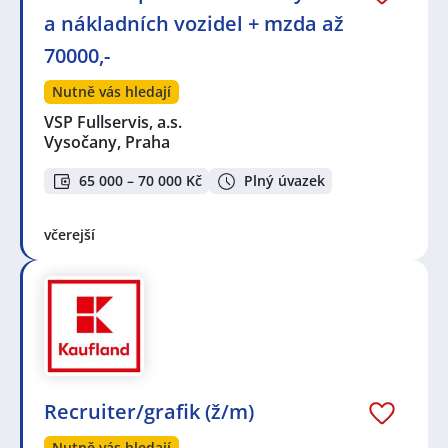
a nákladních vozidel + mzda až
70000,-
Nutně vás hledají
VSP Fullservis, a.s.
Vysočany, Praha
65 000 – 70 000 Kč
Plný úvazek
včerejší
Recruiter/grafik (ž/m)
Nutně vás hledají