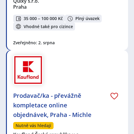
Quixy s.r.o.
Praha
35 000 – 100 000 Kč
Plný úvazek
Vhodné také pro cizince
Zveřejněno: 2. srpna
Prodavač/ka - převážně
kompletace online
objednávek, Praha - Michle
Nutně vás hledají