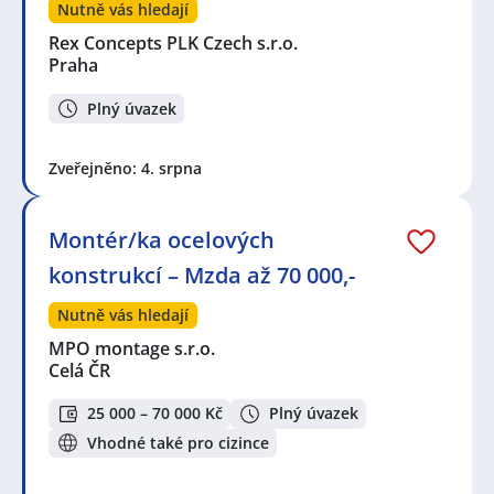
Nutně vás hledají
Rex Concepts PLK Czech s.r.o.
Praha
Plný úvazek
Zveřejněno: 4. srpna
Montér/ka ocelových
konstrukcí – Mzda až 70 000,-
Nutně vás hledají
MPO montage s.r.o.
Celá ČR
25 000 – 70 000 Kč
Plný úvazek
Vhodné také pro cizince