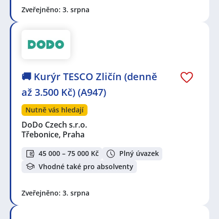
Zveřejněno: 3. srpna
🚚 Kurýr TESCO Zličín (denně
až 3.500 Kč) (A947)
Nutně vás hledají
DoDo Czech s.r.o.
Třebonice, Praha
45 000 – 75 000 Kč
Plný úvazek
Vhodné také pro absolventy
Zveřejněno: 3. srpna