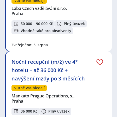
Nutně vás hledají
Laba Czech vzdělávání s.r.o.
Praha
50 000 – 90 000 Kč
Plný úvazek
Vhodné také pro absolventy
Zveřejněno: 3. srpna
Noční recepční (m/ž) ve 4*
hotelu – až 36 000 Kč +
navýšení mzdy po 3 měsících
Nutně vás hledají
Mankato Prague Operations, s…
Praha
36 000 Kč
Plný úvazek