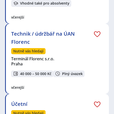
Vhodné také pro absolventy
včerejší
Technik / údržbář na ÚAN
Florenc
Nutně vás hledají
Terminál Florenc s.r.o.
Praha
40 000 – 50 000 Kč
Plný úvazek
včerejší
Účetní
Nutně vás hledají