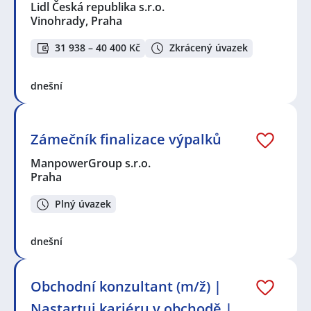
Lidl Česká republika s.r.o.
Vinohrady, Praha
31 938 – 40 400 Kč
Zkrácený úvazek
dnešní
Zámečník finalizace výpalků
ManpowerGroup s.r.o.
Praha
Plný úvazek
dnešní
Obchodní konzultant (m/ž) |
Nastartuj kariéru v obchodě |