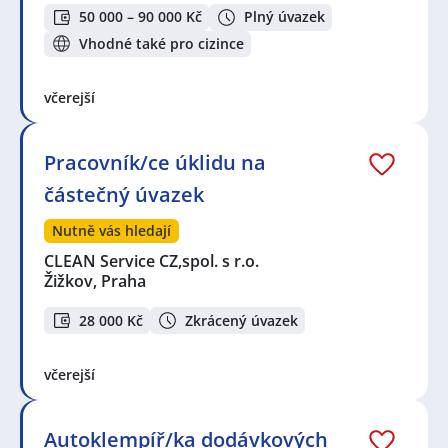
50 000 – 90 000 Kč
Plný úvazek
Vhodné také pro cizince
včerejší
Pracovník/ce úklidu na
částečný úvazek
Nutně vás hledají
CLEAN Service CZ,spol. s r.o.
Žižkov, Praha
28 000 Kč
Zkrácený úvazek
včerejší
Autoklempíř/ka dodávkových