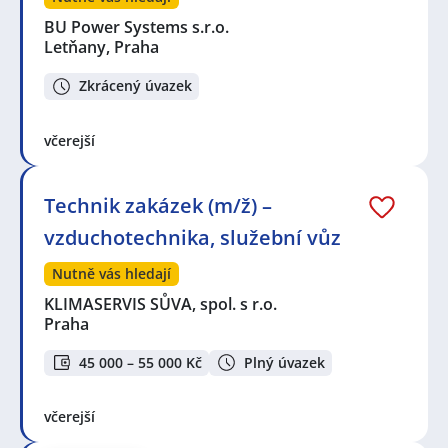
BU Power Systems s.r.o.
Letňany, Praha
Zkrácený úvazek
včerejší
Technik zakázek (m/ž) –
vzduchotechnika, služební vůz
Nutně vás hledají
KLIMASERVIS SŮVA, spol. s r.o.
Praha
45 000 – 55 000 Kč
Plný úvazek
včerejší