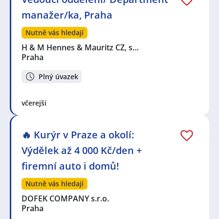
manažer/ka, Praha
Nutně vás hledají
H & M Hennes & Mauritz CZ, s…
Praha
Plný úvazek
včerejší
🔥 Kurýr v Praze a okolí:
Výdělek až 4 000 Kč/den +
firemní auto i domů!
Nutně vás hledají
DOFEK COMPANY s.r.o.
Praha