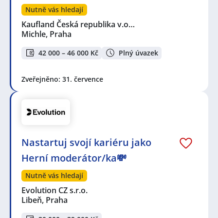
Nutně vás hledají
Kaufland Česká republika v.o…
Michle, Praha
42 000 – 46 000 Kč
Plný úvazek
Zveřejněno: 31. července
Nastartuj svojí kariéru jako
Herní moderátor/ka💸
Nutně vás hledají
Evolution CZ s.r.o.
Libeň, Praha