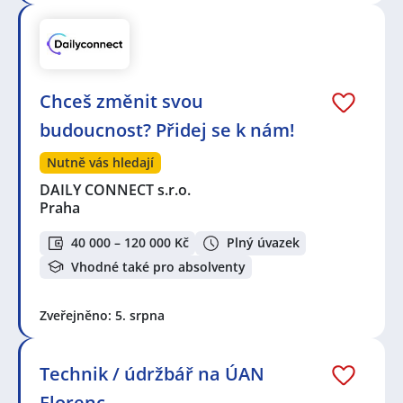
Chceš změnit svou
budoucnost? Přidej se k nám!
Nutně vás hledají
DAILY CONNECT s.r.o.
Praha
40 000 – 120 000 Kč
Plný úvazek
Vhodné také pro absolventy
Zveřejněno: 5. srpna
Technik / údržbář na ÚAN
Florenc