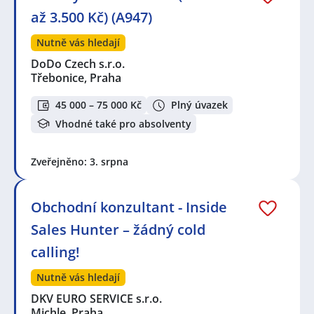
až 3.500 Kč) (A947)
Nutně vás hledají
DoDo Czech s.r.o.
Třebonice, Praha
45 000 – 75 000 Kč
Plný úvazek
Vhodné také pro absolventy
Zveřejněno: 3. srpna
Obchodní konzultant - Inside
Sales Hunter – žádný cold
calling!
Nutně vás hledají
DKV EURO SERVICE s.r.o.
Michle, Praha