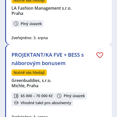
Nutně vás hledají
LA Fashion Management s.r.o.
Praha
Plný úvazek
Zveřejněno: 3. srpna
PROJEKTANT/KA FVE + BESS s
náborovým bonusem
Nutně vás hledají
Greenbuddies, s.r.o.
Michle, Praha
65 000 – 70 000 Kč
Plný úvazek
Vhodné také pro absolventy
Zveřejněno: 3. srpna