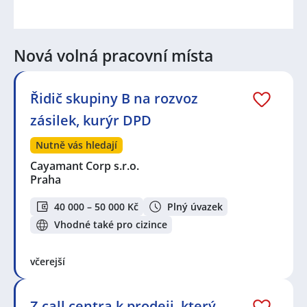
Nová volná pracovní místa
Řidič skupiny B na rozvoz
zásilek, kurýr DPD
Nutně vás hledají
Cayamant Corp s.r.o.
Praha
40 000 – 50 000 Kč
Plný úvazek
Vhodné také pro cizince
včerejší
Z call centra k prodeji, který