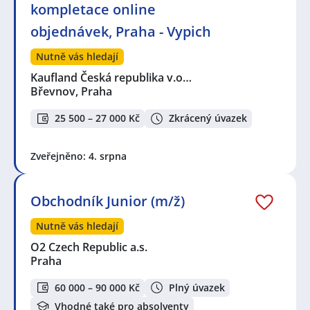
kompletace online
objednávek, Praha - Vypich
Nutně vás hledají
Kaufland Česká republika v.o…
Břevnov, Praha
25 500 – 27 000 Kč
Zkrácený úvazek
Zveřejněno: 4. srpna
Obchodník Junior (m/ž)
Nutně vás hledají
O2 Czech Republic a.s.
Praha
60 000 – 90 000 Kč
Plný úvazek
Vhodné také pro absolventy