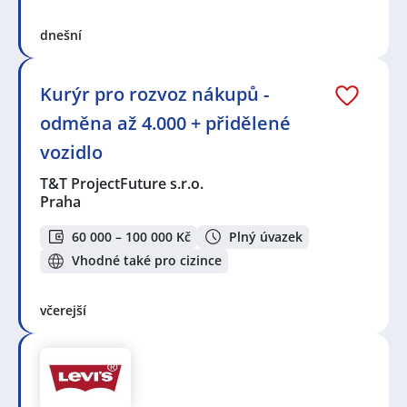
dnešní
Kurýr pro rozvoz nákupů -
odměna až 4.000 + přidělené
vozidlo
T&T ProjectFuture s.r.o.
Praha
60 000 – 100 000 Kč
Plný úvazek
Vhodné také pro cizince
včerejší