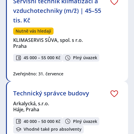
Servisní technik klimatizací a
vzduchotechniky (m/ž) | 45–55
tis. Kč
Nutně vás hledají
KLIMASERVIS SŮVA, spol. s r.o.
Praha
45 000 – 55 000 Kč
Plný úvazek
Zveřejněno: 31. července
Technický správce budovy
Arkalycká, s.r.o.
Háje, Praha
40 000 – 50 000 Kč
Plný úvazek
Vhodné také pro absolventy