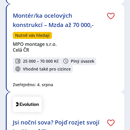
Montér/ka ocelových
konstrukcí – Mzda až 70 000,-
Nutně vás hledají
MPO montage s.r.o.
Celá ČR
25 000 – 70 000 Kč
Plný úvazek
Vhodné také pro cizince
Zveřejněno: 4. srpna
Jsi noční sova? Pojď rozjet svojí