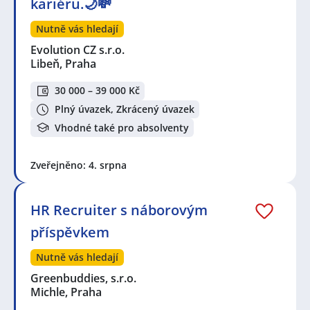
kariéru.🌙💸
Nutně vás hledají
Evolution CZ s.r.o.
Libeň, Praha
30 000 – 39 000 Kč
Plný úvazek, Zkrácený úvazek
Vhodné také pro absolventy
Zveřejněno: 4. srpna
HR Recruiter s náborovým
příspěvkem
Nutně vás hledají
Greenbuddies, s.r.o.
Michle, Praha