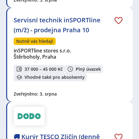
Servisní technik inSPORTline
(m/ž) - prodejna Praha 10
Nutně vás hledají
inSPORTline stores s.r.o.
Štěrboholy, Praha
37 000 – 45 000 Kč
Plný úvazek
Vhodné také pro absolventy
Zveřejněno: 3. srpna
🚚 Kurýr TESCO Zličín (denně