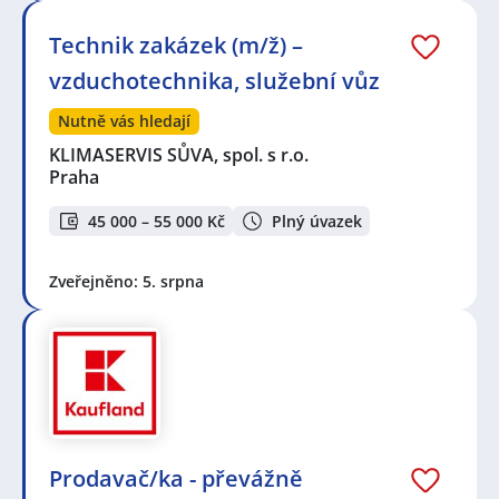
Technik zakázek (m/ž) –
vzduchotechnika, služební vůz
Nutně vás hledají
KLIMASERVIS SŮVA, spol. s r.o.
Praha
45 000 – 55 000 Kč
Plný úvazek
Zveřejněno: 5. srpna
Prodavač/ka - převážně