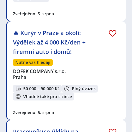
Zveřejněno: 5. srpna
🔥 Kurýr v Praze a okolí:
Výdělek až 4 000 Kč/den +
firemní auto i domů!
Nutně vás hledají
DOFEK COMPANY s.r.o.
Praha
50 000 – 90 000 Kč
Plný úvazek
Vhodné také pro cizince
Zveřejněno: 5. srpna
Pracovník/ce úklidu na