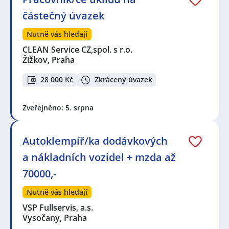
částečný úvazek
Nutně vás hledají
CLEAN Service CZ,spol. s r.o.
Žižkov, Praha
28 000 Kč
Zkrácený úvazek
Zveřejněno: 5. srpna
Autoklempíř/ka dodávkových
a nákladních vozidel + mzda až
70000,-
Nutně vás hledají
VSP Fullservis, a.s.
Vysočany, Praha