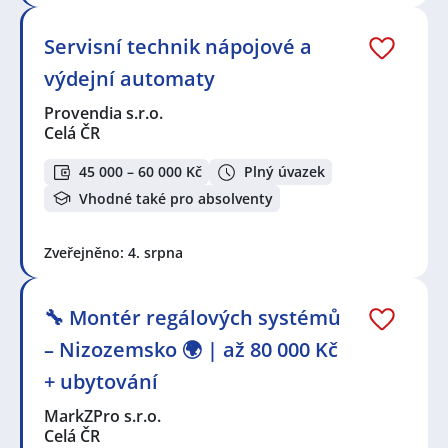
Servisní technik nápojové a
výdejní automaty
Provendia s.r.o.
Celá ČR
45 000 – 60 000 Kč
Plný úvazek
Vhodné také pro absolventy
Zveřejněno: 4. srpna
🔧 Montér regálových systémů
– Nizozemsko 🌍 | až 80 000 Kč
+ ubytování
MarkZPro s.r.o.
Celá ČR