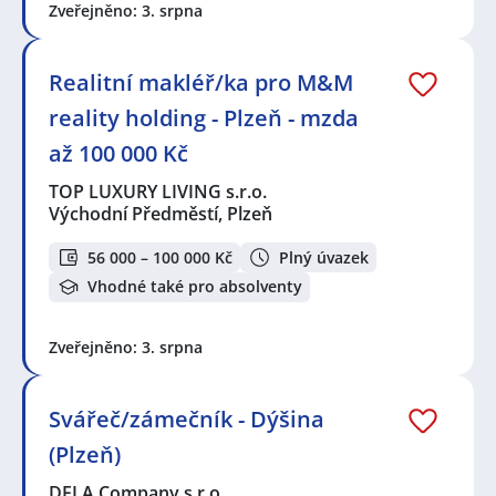
Zveřejněno: 3. srpna
Realitní makléř/ka pro M&M
reality holding - Plzeň - mzda
až 100 000 Kč
TOP LUXURY LIVING s.r.o.
Východní Předměstí, Plzeň
56 000 – 100 000 Kč
Plný úvazek
Vhodné také pro absolventy
Zveřejněno: 3. srpna
Svářeč/zámečník - Dýšina
(Plzeň)
DELA Company s.r.o.