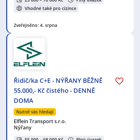
Vhodné také pro cizince
Zveřejněno: 4. srpna
Řidič/ka C+E - NÝŘANY BĚŽNĚ
55.000,- Kč čistého - DENNĚ
DOMA
Nutně vás hledají
Elflein Transport s.r.o.
Nýřany
55 000 – 68 000 Kč
Plný úvazek