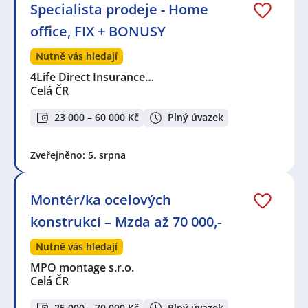
Specialista prodeje - Home
office, FIX + BONUSY
Nutně vás hledají
4Life Direct Insurance…
Celá ČR
23 000 – 60 000 Kč
Plný úvazek
Zveřejněno: 5. srpna
Montér/ka ocelových
konstrukcí – Mzda až 70 000,-
Nutně vás hledají
MPO montage s.r.o.
Celá ČR
25 000 – 70 000 Kč
Plný úvazek