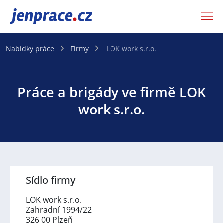
JenPráce.cz
Nabídky práce
Firmy
LOK work s.r.o.
Práce a brigády ve firmě LOK
work s.r.o.
Sídlo firmy
LOK work s.r.o.
Zahradní 1994/22
326 00 Plzeň