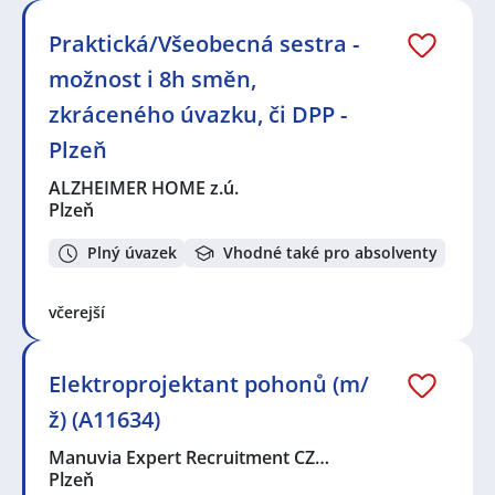
Praktická/Všeobecná sestra -
možnost i 8h směn,
zkráceného úvazku, či DPP -
Plzeň
ALZHEIMER HOME z.ú.
Plzeň
Plný úvazek
Vhodné také pro absolventy
včerejší
Elektroprojektant pohonů (m/
ž) (A11634)
Manuvia Expert Recruitment CZ…
Plzeň